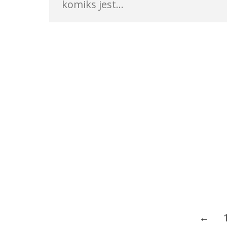
komiks jest…
←