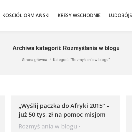
KOŚCIÓŁ ORMIAŃSKI
KRESY WSCHODNIE
LUDOBÓJS
KOŚCIÓŁ ORMIAŃSKI
KRESY WSCHODNIE
LUDOBÓJ
Archiwa kategorii:
Rozmyślania w blogu
Jesteś tutaj:
Strona główna
Kategoria "Rozmyślania w blogu"
„Wyślij pączka do Afryki 2015” –
już 50 tys. zł na pomoc misjom
Rozmyślania w blogu