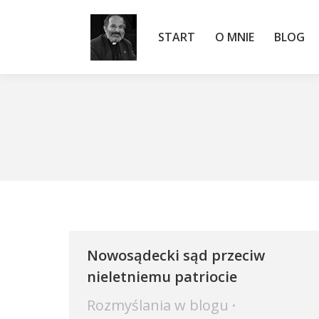
START
O MNIE
BLOG
START
O MNIE
BLOG
Nowosądecki sąd przeciw
nieletniemu patriocie
Rozmyślania w blogu