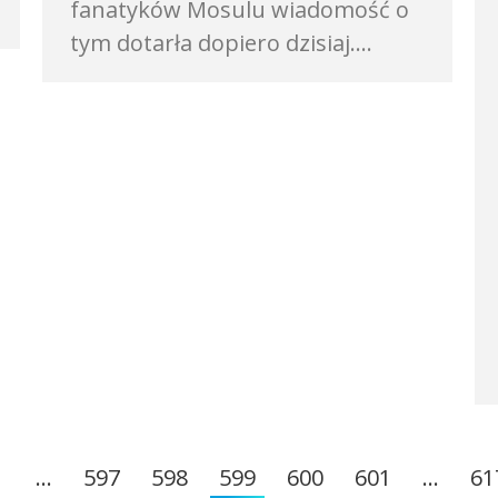
fanatyków Mosulu wiadomość o
tym dotarła dopiero dzisiaj.…
1
…
597
598
599
600
601
…
61