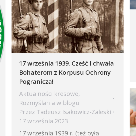
17 września 1939. Cześć i chwała
Bohaterom z Korpusu Ochrony
Pogranicza!
Aktualności kresowe
,
Rozmyślania w blogu
Przez
Tadeusz Isakowicz-Zaleski
17 września 2023
17 września 1939 r. (też była