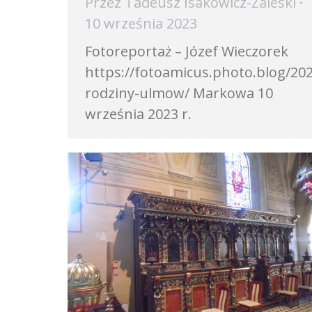
Przez
Tadeusz Isakowicz-Zaleski
10 września 2023
Fotoreportaż – Józef Wieczorek
https://fotoamicus.photo.blog/202
rodziny-ulmow/ Markowa 10
września 2023 r.