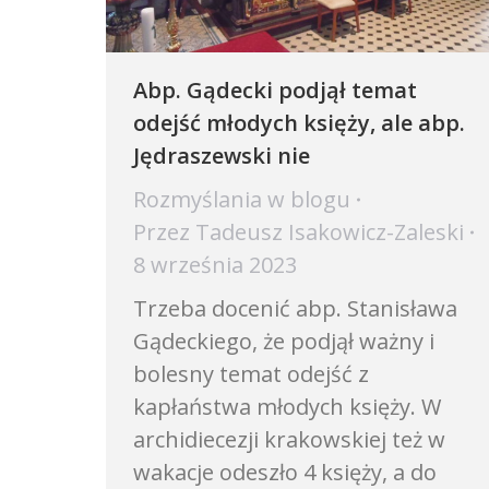
Abp. Gądecki podjął temat
odejść młodych księży, ale abp.
Jędraszewski nie
Rozmyślania w blogu
Przez
Tadeusz Isakowicz-Zaleski
8 września 2023
Trzeba docenić abp. Stanisława
Gądeckiego, że podjął ważny i
bolesny temat odejść z
kapłaństwa młodych księży. W
archidiecezji krakowskiej też w
wakacje odeszło 4 księży, a do