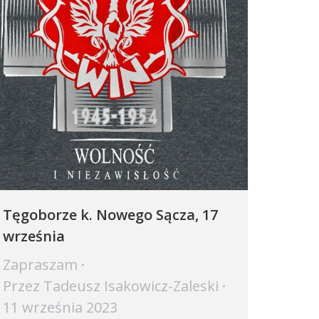
Tęgoborze k. Nowego Sącza, 17
września
Zapraszam
Przez
Tadeusz Isakowicz-Zaleski
11 września 2023