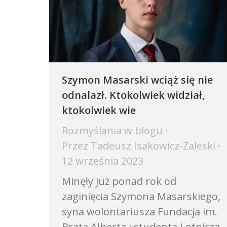
Szymon Masarski wciąż się nie
odnalazł. Ktokolwiek widział,
ktokolwiek wie
Rozmyślania w blogu
Przez
Tadeusz Isakowicz-Zaleski
12 września 2023
Minęły już ponad rok od
zaginięcia Szymona Masarskiego,
syna wolontariusza Fundacja im.
Brata Alberta i studenta Lotnicza