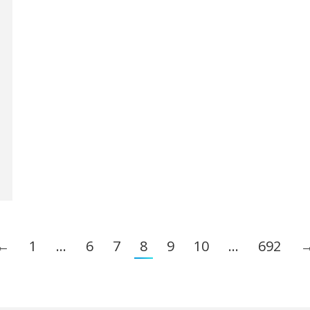
←
1
…
6
7
8
9
10
…
692