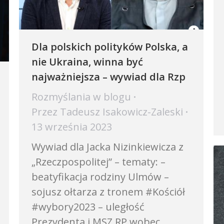
Dla polskich polityków Polska, a
nie Ukraina, winna być
najważniejsza – wywiad dla Rzp
Rozmyślania w blogu
Przez
Tadeusz Isakowicz-Zaleski
13 września 2023
Wywiad dla Jacka Nizinkiewicza z
„Rzeczpospolitej” – tematy: –
beatyfikacja rodziny Ulmów –
sojusz ołtarza z tronem #Kościół
#wybory2023 – uległość
Prezydenta i MSZ RP wobec