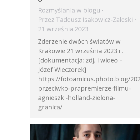
Rozmyślania w blogu
Przez
Tadeusz Isakowicz-Zaleski
21 września 2023
Zderzenie dwóch światów w
Krakowie 21 września 2023 r.
[dokumentacja: zdj. i wideo –
Józef Wieczorek]
https://fotoamicus.photo.blog/202
przeciwko-prapremierze-filmu-
agnieszki-holland-zielona-
granica/