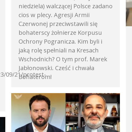
niedziela) walczącej Polsce zadano
cios w plecy. Agresji Armii
Czerwonej przeciwstawili się
bohaterscy żołnierze Korpusu
Ochrony Pogranicza. Kim byli i
jaką rolę spełniali na Kresach
Wschodnich? O tym prof. Marek
Jabłonowski. Cześć i chwała
3/09/21/protest-
Bohaterom!