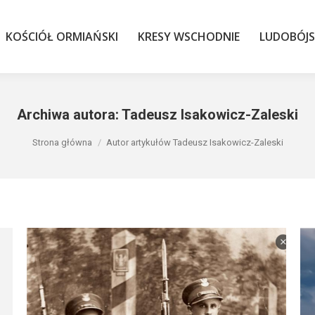
KOŚCIÓŁ ORMIAŃSKI
KRESY WSCHODNIE
LUDOBÓJS
KOŚCIÓŁ ORMIAŃSKI
KRESY WSCHODNIE
LUDOBÓJ
Archiwa autora:
Tadeusz Isakowicz-Zaleski
Jesteś tutaj:
Strona główna
Autor artykułów Tadeusz Isakowicz-Zaleski