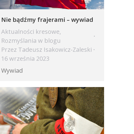
Nie bądźmy frajerami – wywiad
Aktualności kresowe
,
Rozmyślania w blogu
Przez
Tadeusz Isakowicz-Zaleski
16 września 2023
Wywiad