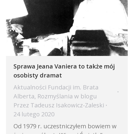
Sprawa Jeana Vaniera to także mój
osobisty dramat
Aktualności Fundacji im. Brata
Alberta
,
Rozmyślania w blogu
Przez
Tadeusz Isakowicz-Zaleski
24 lutego 2020
Od 1979 r. uczestniczyłem bowiem w