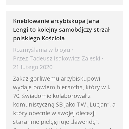
Kneblowanie arcybiskupa Jana
Lengi to kolejny samobójczy strzał
polskiego Kościoła
Rozmyślania w blogu
Przez
Tadeusz Isakowicz-Zaleski
21 lutego 2020
Zakaz gorliwemu arcybiskupowi
wydaje bowiem hierarcha, który w l.
70. świadomie kolaborował z
komunistyczną SB jako TW „Lucjan”, a
który obecnie w swojej diecezji
starannie pielęgnuje „lawendę”.