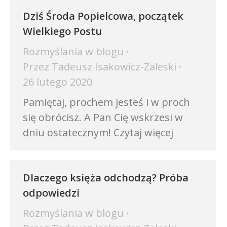
Dziś Środa Popielcowa, początek
Wielkiego Postu
Rozmyślania w blogu
Przez
Tadeusz Isakowicz-Zaleski
26 lutego 2020
Pamiętaj, prochem jesteś i w proch
się obrócisz. A Pan Cię wskrzesi w
dniu ostatecznym! Czytaj więcej
Dlaczego księża odchodzą? Próba
odpowiedzi
Rozmyślania w blogu