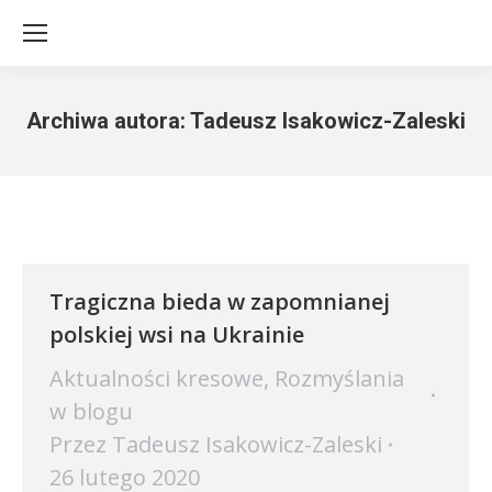
Archiwa autora:
Tadeusz Isakowicz-Zaleski
Jesteś tutaj:
Tragiczna bieda w zapomnianej
polskiej wsi na Ukrainie
Aktualności kresowe
,
Rozmyślania
w blogu
Przez
Tadeusz Isakowicz-Zaleski
26 lutego 2020