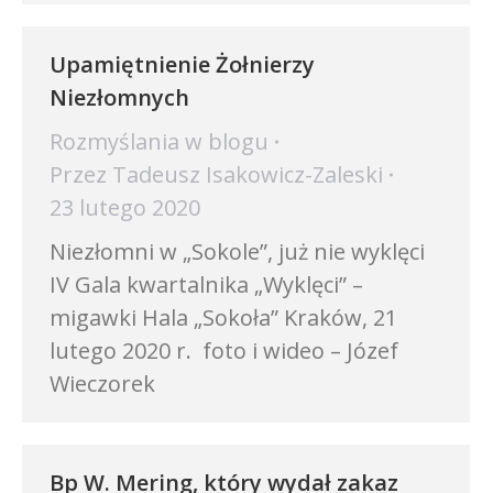
Upamiętnienie Żołnierzy
Niezłomnych
Rozmyślania w blogu
Przez
Tadeusz Isakowicz-Zaleski
23 lutego 2020
Niezłomni w „Sokole”, już nie wyklęci
IV Gala kwartalnika „Wyklęci” –
migawki Hala „Sokoła” Kraków, 21
lutego 2020 r. foto i wideo – Józef
Wieczorek
Bp W. Mering, który wydał zakaz