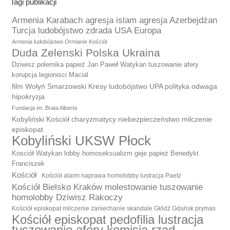
Tagi publikacji
Armenia Karabach agresja islam agresja Azerbejdżan
Turcja ludobójstwo zdrada USA Europa
Armenia ludobójstwo Ormianie Kościół
Duda Zelenski Polska Ukraina
Dziwisz polemika papież Jan Paweł Watykan tuszowanie afery
korupcja legionisci Macial
film Wołyń Smarzowski Kresy ludobójstwo UPA polityka odwaga
hipokryzja
Fundacja im. Brata Alberta
Kobyliński Kościół charyzmatycy niebezpieczeństwo milczenie
episkopat
Kobyliński UKSW Płock
Kosciół Watykan lobby homoseksualizm geje papież Benedykt
Franciszek
Kościół
Kościół alarm naprawa homolobby lustracja Paetz
Kościół Bielsko Kraków molestowanie tuszowanie
homolobby Dziwisz Rakoczy
Kościół episkopat milczenie zaniechanie skandale Głódź Gdańsk prymas
Kościół episkopat pedofilia lustracja
tuszowanie afery komisja rząd