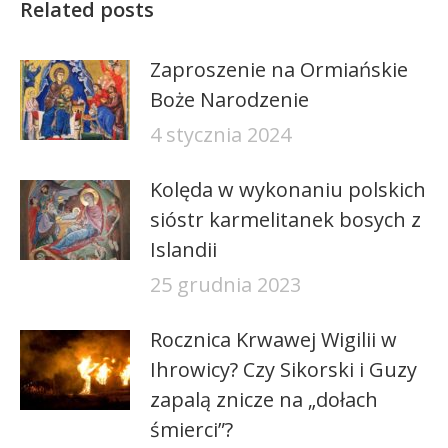
Related posts
Zaproszenie na Ormiańskie
Boże Narodzenie
4 stycznia 2024
Kolęda w wykonaniu polskich
sióstr karmelitanek bosych z
Islandii
25 grudnia 2023
Rocznica Krwawej Wigilii w
Ihrowicy? Czy Sikorski i Guzy
zapalą znicze na „dołach
śmierci”?