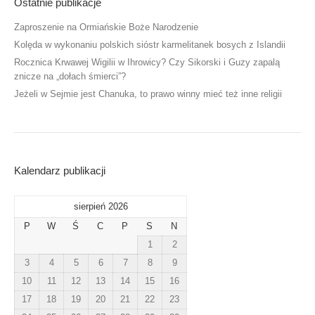
Ostatnie publikacje
Zaproszenie na Ormiańskie Boże Narodzenie
Kolęda w wykonaniu polskich sióstr karmelitanek bosych z Islandii
Rocznica Krwawej Wigilii w Ihrowicy? Czy Sikorski i Guzy zapalą
znicze na „dołach śmierci”?
Jeżeli w Sejmie jest Chanuka, to prawo winny mieć też inne religii
Kalendarz publikacji
sierpień 2026
P
W
Ś
C
P
S
N
1
2
3
4
5
6
7
8
9
10
11
12
13
14
15
16
17
18
19
20
21
22
23