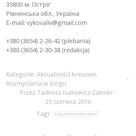
35800 м. Остріг
Рівненська обл., Україна
E-mail: vykovaliv@gmail.com
+380 (3654) 2-26-42 (plebania)
+380 (3654) 2-30-38 (redakcja)
Kategorie:
Aktualności kresowe
,
Rozmyślania w blogu
Przez
Tadeusz Isakowicz-Zaleski
25 czerwca 2016
Tagi:
Kresy Kościół katedra Wołyń