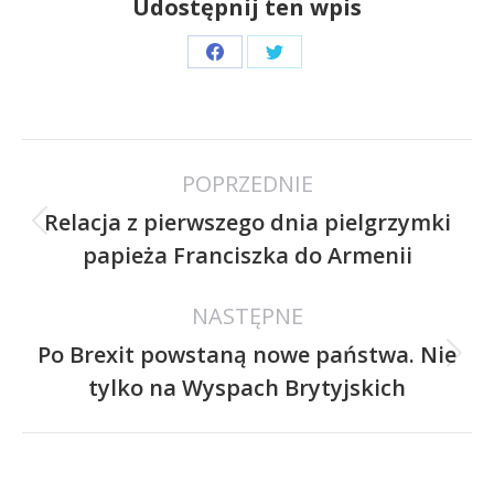
Udostępnij ten wpis
Share
Share
on
on
Facebook
Twitter
Nawigacja
POPRZEDNIE
wpisów
Relacja z pierwszego dnia pielgrzymki
Poprzedni
papieża Franciszka do Armenii
wpis:
NASTĘPNE
Po Brexit powstaną nowe państwa. Nie
Następny
tylko na Wyspach Brytyjskich
wpis: