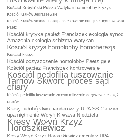
Kościół Kobyliński Polska Watykan homolobby kryzys
Kościół Kraków Jędraszewski
Kościół Kraków skandal biskup molestowanie nuncjusz Jędraszewski
Paetz
Kościół krytyka papież Franciszek ekologia synod
Amazonia ekologia schizma Watykan
Kościół kryzys homolobby homoherezja
Kościół księża
Kościół oczyszczenie homolobby Paetz geje
Kościół papież Franciszek kontrowersje
Kościół pedofilia tuszowanie
Tarnów Skworc proces sąd
ofiary
Kościół pedofilia tuszowanie zmowa milczenie oczyszczenie księżą
Kraków
Kresy ludobójstwo banderowcy UPA SS Galizien
upamiętnienie Wołyń Krwawa Niedziela
Kresy Wołyń Krzyż
Horoszkiewicz
Kresy Wołyń Krzyż Horoszkiewicz cmentarz UPA