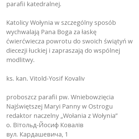
parafii katedralnej.
Katolicy Wołynia w szczególny sposób
wychwalają Pana Boga za łaskę
ćwierćwiecza powrotu do swoich świątyń w
diecezji łuckiej i zapraszają do wspólnej
modlitwy.
ks. kan.
Vitold-Yosif Kovaliv
proboszcz parafii pw. Wniebowzięcia
Najświętszej Maryi Panny w Ostrogu
redaktor naczelny „Wołania z Wołynia”
о. Вітольд-Йосиф Ковалів
вул. Кардашевича, 1