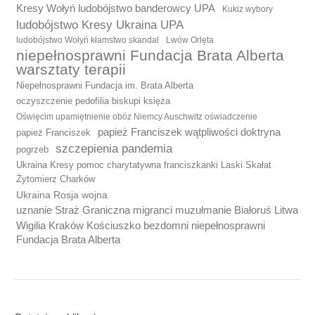
Kresy Wołyń ludobójstwo banderowcy UPA
Kukiz wybory
ludobójstwo Kresy Ukraina UPA
ludobójstwo Wołyń kłamstwo skandal
Lwów Orlęta
niepełnosprawni Fundacja Brata Alberta
warsztaty terapii
Niepełnosprawni Fundacja im. Brata Alberta
oczyszczenie pedofilia biskupi księża
Oświęcim upamiętnienie obóz Niemcy Auschwitz oświadczenie
papież Franciszek wątpliwości doktryna
papież Franciszek
szczepienia pandemia
pogrzeb
Ukraina Kresy pomoc charytatywna franciszkanki Laski Skałat
Żytomierz Charków
Ukraina Rosja wojna
uznanie Straż Graniczna migranci muzułmanie Białoruś Litwa
Wigilia Kraków Kościuszko bezdomni niepełnosprawni
Fundacja Brata Alberta