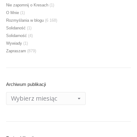
Nie zapomnij o Kresach
(1)
O Mnie
(1)
Rozmyślania w blogu
(6 168)
Solidaność
(1)
Solidarność
(4)
Wywiady
(1)
Zapraszam
(879)
Archiwum publikacji
Archiwum
publikacji