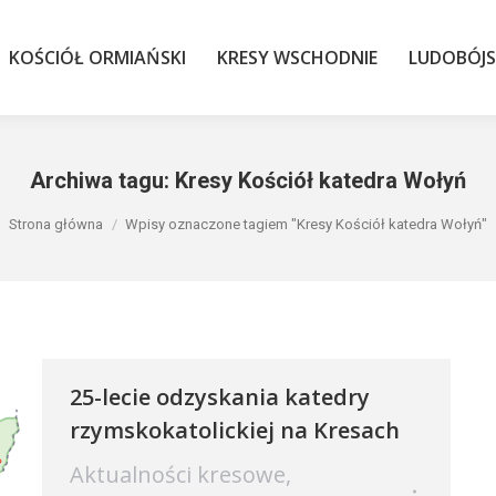
KOŚCIÓŁ ORMIAŃSKI
KRESY WSCHODNIE
LUDOBÓJS
KOŚCIÓŁ ORMIAŃSKI
KRESY WSCHODNIE
LUDOBÓJ
Archiwa tagu:
Kresy Kościół katedra Wołyń
Jesteś tutaj:
Strona główna
Wpisy oznaczone tagiem "Kresy Kościół katedra Wołyń"
25-lecie odzyskania katedry
rzymskokatolickiej na Kresach
Aktualności kresowe
,