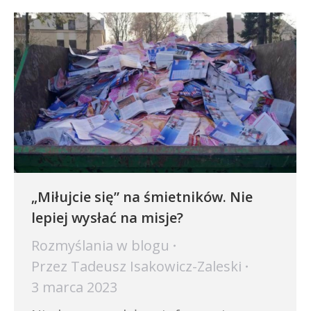
„Miłujcie się” na śmietników. Nie
lepiej wysłać na misje?
Rozmyślania w blogu
Przez
Tadeusz Isakowicz-Zaleski
3 marca 2023