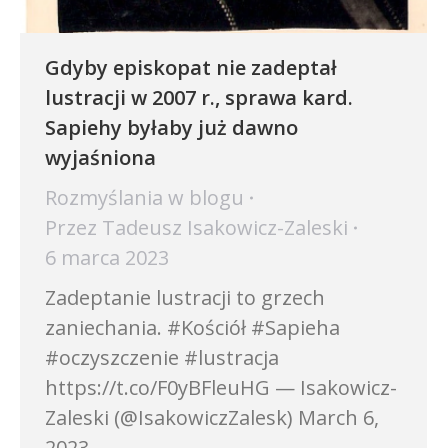
Gdyby episkopat nie zadeptał
lustracji w 2007 r., sprawa kard.
Sapiehy byłaby już dawno
wyjaśniona
Rozmyślania w blogu
Przez
Tadeusz Isakowicz-Zaleski
6 marca 2023
Zadeptanie lustracji to grzech
zaniechania. #Kościół #Sapieha
#oczyszczenie #lustracja
https://t.co/F0yBFleuHG — Isakowicz-
Zaleski (@IsakowiczZalesk) March 6,
2023