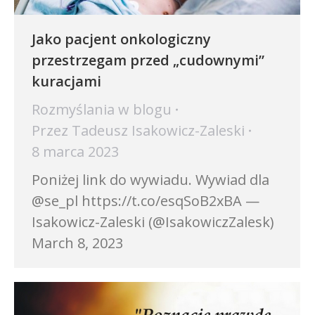
Jako pacjent onkologiczny
przestrzegam przed „cudownymi”
kuracjami
Rozmyślania w blogu
Przez
Tadeusz Isakowicz-Zaleski
8 marca 2023
Poniżej link do wywiadu. Wywiad dla
@se_pl https://t.co/esqSoB2xBA —
Isakowicz-Zaleski (@IsakowiczZalesk)
March 8, 2023