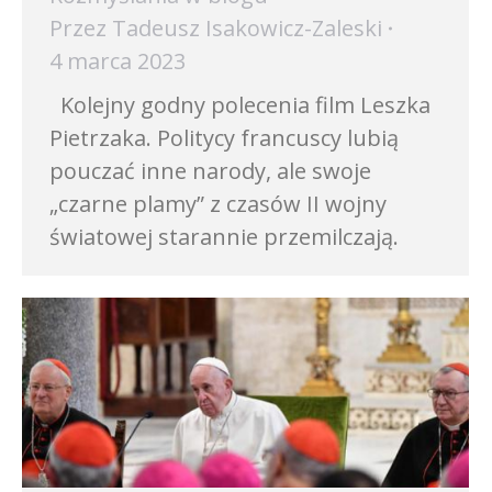
Przez
Tadeusz Isakowicz-Zaleski
4 marca 2023
Kolejny godny polecenia film Leszka
Pietrzaka. Politycy francuscy lubią
pouczać inne narody, ale swoje
„czarne plamy” z czasów II wojny
światowej starannie przemilczają.