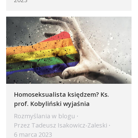
Homoseksualista księdzem? Ks.
prof. Kobyliński wyjaśnia
Rozmyślania w blogu
Przez
Tadeusz Isakowicz-Zaleski
6 marca 2023