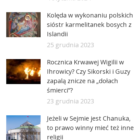
Kolęda w wykonaniu polskich
sióstr karmelitanek bosych z
Islandii
25 grudnia 2023
Rocznica Krwawej Wigilii w
Ihrowicy? Czy Sikorski i Guzy
zapalą znicze na „dołach
śmierci”?
23 grudnia 2023
Jeżeli w Sejmie jest Chanuka,
to prawo winny mieć też inne
religii