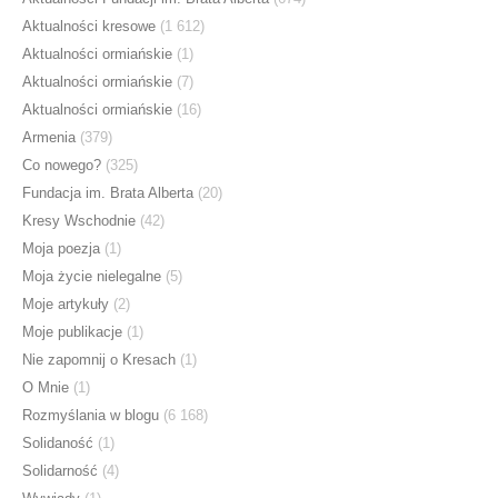
Aktualności kresowe
(1 612)
Aktualności ormiańskie
(1)
Aktualności ormiańskie
(7)
Aktualności ormiańskie
(16)
Armenia
(379)
Co nowego?
(325)
Fundacja im. Brata Alberta
(20)
Kresy Wschodnie
(42)
Moja poezja
(1)
Moja życie nielegalne
(5)
Moje artykuły
(2)
Moje publikacje
(1)
Nie zapomnij o Kresach
(1)
O Mnie
(1)
Rozmyślania w blogu
(6 168)
Solidaność
(1)
Solidarność
(4)