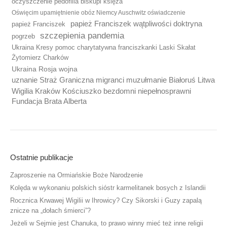
oczyszczenie pedofilia biskupi księża
Oświęcim upamiętnienie obóz Niemcy Auschwitz oświadczenie
papież Franciszek wątpliwości doktryna
papież Franciszek
szczepienia pandemia
pogrzeb
Ukraina Kresy pomoc charytatywna franciszkanki Laski Skałat
Żytomierz Charków
Ukraina Rosja wojna
uznanie Straż Graniczna migranci muzułmanie Białoruś Litwa
Wigilia Kraków Kościuszko bezdomni niepełnosprawni
Fundacja Brata Alberta
Ostatnie publikacje
Zaproszenie na Ormiańskie Boże Narodzenie
Kolęda w wykonaniu polskich sióstr karmelitanek bosych z Islandii
Rocznica Krwawej Wigilii w Ihrowicy? Czy Sikorski i Guzy zapalą
znicze na „dołach śmierci”?
Jeżeli w Sejmie jest Chanuka, to prawo winny mieć też inne religii