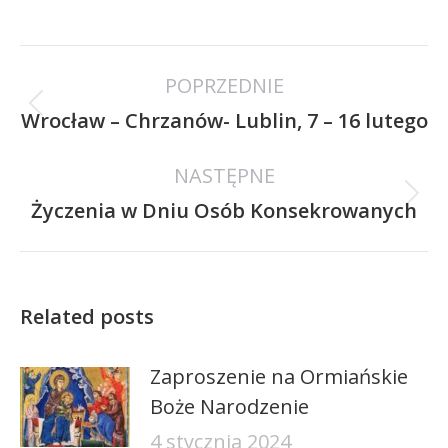
on
on
Facebook
Twitter
Nawigacja
POPRZEDNIE
wpisów
Poprzedni
Wrocław – Chrzanów- Lublin, 7 – 16 lutego
wpis:
NASTĘPNE
Następny
Życzenia w Dniu Osób Konsekrowanych
wpis:
Related posts
Zaproszenie na Ormiańskie
Boże Narodzenie
4 stycznia 2024