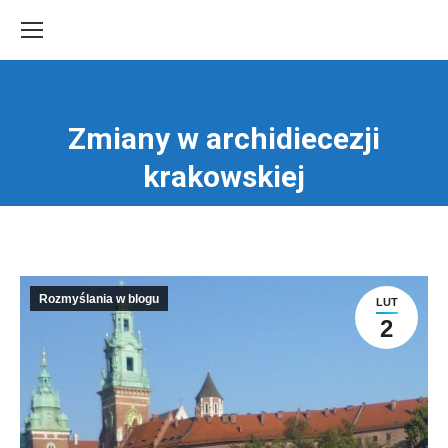
Zmiany w archidiecezji
Jesteś tutaj:
krakowskiej
Rozmyślania w blogu
LUT
2