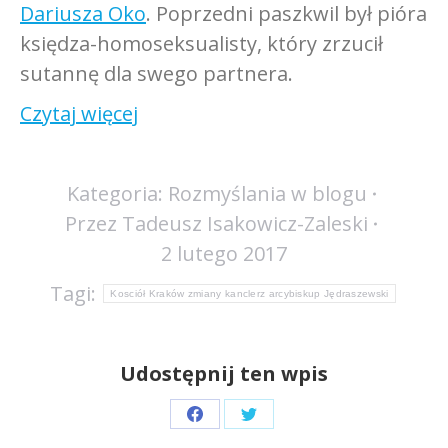
Dariusza Oko
. Poprzedni paszkwil był pióra
księdza-homoseksualisty, który zrzucił
sutannę dla swego partnera.
Czytaj więcej
Kategoria:
Rozmyślania w blogu
Przez
Tadeusz Isakowicz-Zaleski
2 lutego 2017
Tagi:
Kosciół Kraków zmiany kanclerz arcybiskup Jędraszewski
Udostępnij ten wpis
Share
Share