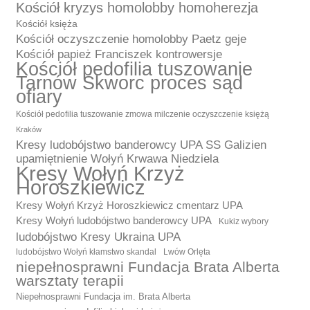
Kościół kryzys homolobby homoherezja
Kościół księża
Kościół oczyszczenie homolobby Paetz geje
Kościół papież Franciszek kontrowersje
Kościół pedofilia tuszowanie
Tarnów Skworc proces sąd
ofiary
Kościół pedofilia tuszowanie zmowa milczenie oczyszczenie księżą
Kraków
Kresy ludobójstwo banderowcy UPA SS Galizien
upamiętnienie Wołyń Krwawa Niedziela
Kresy Wołyń Krzyż
Horoszkiewicz
Kresy Wołyń Krzyż Horoszkiewicz cmentarz UPA
Kresy Wołyń ludobójstwo banderowcy UPA
Kukiz wybory
ludobójstwo Kresy Ukraina UPA
ludobójstwo Wołyń kłamstwo skandal
Lwów Orlęta
niepełnosprawni Fundacja Brata Alberta
warsztaty terapii
Niepełnosprawni Fundacja im. Brata Alberta