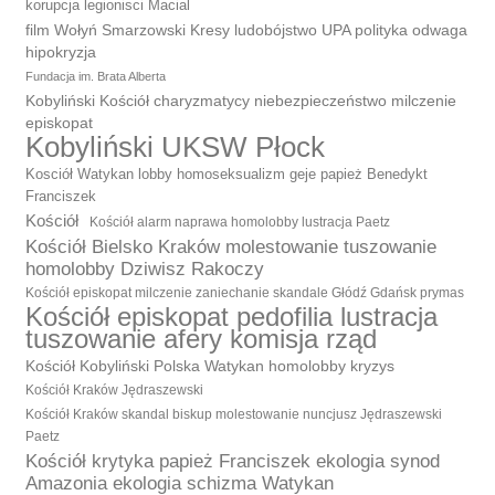
korupcja legionisci Macial
film Wołyń Smarzowski Kresy ludobójstwo UPA polityka odwaga
hipokryzja
Fundacja im. Brata Alberta
Kobyliński Kościół charyzmatycy niebezpieczeństwo milczenie
episkopat
Kobyliński UKSW Płock
Kosciół Watykan lobby homoseksualizm geje papież Benedykt
Franciszek
Kościół
Kościół alarm naprawa homolobby lustracja Paetz
Kościół Bielsko Kraków molestowanie tuszowanie
homolobby Dziwisz Rakoczy
Kościół episkopat milczenie zaniechanie skandale Głódź Gdańsk prymas
Kościół episkopat pedofilia lustracja
tuszowanie afery komisja rząd
Kościół Kobyliński Polska Watykan homolobby kryzys
Kościół Kraków Jędraszewski
Kościół Kraków skandal biskup molestowanie nuncjusz Jędraszewski
Paetz
Kościół krytyka papież Franciszek ekologia synod
Amazonia ekologia schizma Watykan