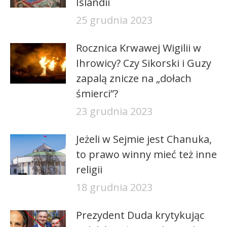
Islandii
25 grudnia 2023
Rocznica Krwawej Wigilii w
Ihrowicy? Czy Sikorski i Guzy
zapalą znicze na „dołach
śmierci”?
23 grudnia 2023
Jeżeli w Sejmie jest Chanuka,
to prawo winny mieć też inne
religii
18 grudnia 2023
Prezydent Duda krytykując