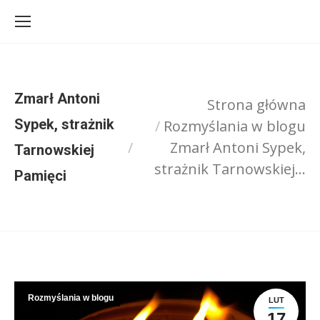
Zmarł Antoni
Strona główna
Sypek, strażnik
Rozmyślania w blogu
Jesteś tutaj:
Zmarł Antoni Sypek,
Tarnowskiej
strażnik Tarnowskiej…
Pamięci
Rozmyślania w blogu
LUT
17