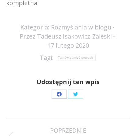
kompletna.
Kategoria:
Rozmyślania w blogu
Przez
Tadeusz Isakowicz-Zaleski
17 lutego 2020
Tagi:
Tarnów pamięć pogrzeb
Udostępnij ten wpis
Share
Share
on
on
Facebook
Twitter
Nawigacja
POPRZEDNIE
wpisów