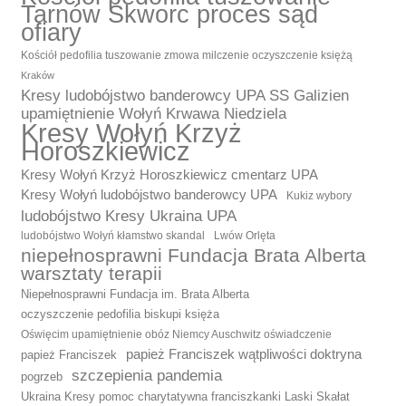
Tarnów Skworc proces sąd
ofiary
Kościół pedofilia tuszowanie zmowa milczenie oczyszczenie księżą
Kraków
Kresy ludobójstwo banderowcy UPA SS Galizien
upamiętnienie Wołyń Krwawa Niedziela
Kresy Wołyń Krzyż
Horoszkiewicz
Kresy Wołyń Krzyż Horoszkiewicz cmentarz UPA
Kresy Wołyń ludobójstwo banderowcy UPA
Kukiz wybory
ludobójstwo Kresy Ukraina UPA
ludobójstwo Wołyń kłamstwo skandal
Lwów Orlęta
niepełnosprawni Fundacja Brata Alberta
warsztaty terapii
Niepełnosprawni Fundacja im. Brata Alberta
oczyszczenie pedofilia biskupi księża
Oświęcim upamiętnienie obóz Niemcy Auschwitz oświadczenie
papież Franciszek wątpliwości doktryna
papież Franciszek
szczepienia pandemia
pogrzeb
Ukraina Kresy pomoc charytatywna franciszkanki Laski Skałat