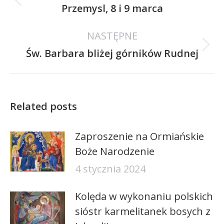
Poprzedni
Przemysl, 8 i 9 marca
wpis:
NASTĘPNE
Następny
Św. Barbara bliżej górników Rudnej
wpis:
Related posts
Zaproszenie na Ormiańskie
Boże Narodzenie
4 stycznia 2024
Kolęda w wykonaniu polskich
sióstr karmelitanek bosych z