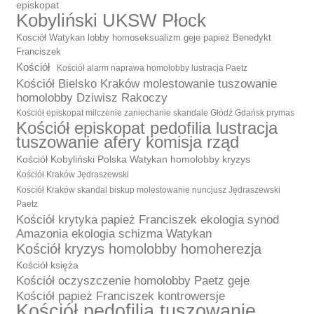
episkopat
Kobyliński UKSW Płock
Kosciół Watykan lobby homoseksualizm geje papież Benedykt
Franciszek
Kościół
Kościół alarm naprawa homolobby lustracja Paetz
Kościół Bielsko Kraków molestowanie tuszowanie
homolobby Dziwisz Rakoczy
Kościół episkopat milczenie zaniechanie skandale Głódź Gdańsk prymas
Kościół episkopat pedofilia lustracja
tuszowanie afery komisja rząd
Kościół Kobyliński Polska Watykan homolobby kryzys
Kościół Kraków Jędraszewski
Kościół Kraków skandal biskup molestowanie nuncjusz Jędraszewski
Paetz
Kościół krytyka papież Franciszek ekologia synod
Amazonia ekologia schizma Watykan
Kościół kryzys homolobby homoherezja
Kościół księża
Kościół oczyszczenie homolobby Paetz geje
Kościół papież Franciszek kontrowersje
Kościół pedofilia tuszowanie