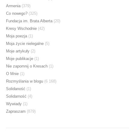
Armenia
(379)
Co nowego?
(325)
Fundacja im. Brata Alberta
(20)
Kresy Wschodnie
(42)
Moja poezja
(1)
Moja życie nielegalne
(5)
Moje artykuły
(2)
Moje publikacje
(1)
Nie zapomnij o Kresach
(1)
O Mnie
(1)
Rozmyślania w blogu
(6 168)
Solidaność
(1)
Solidarność
(4)
Wywiady
(1)
Zapraszam
(879)