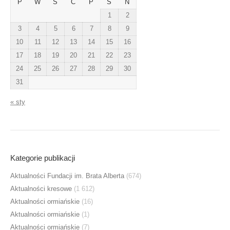
P
W
Ś
C
P
S
N
1
2
3
4
5
6
7
8
9
10
11
12
13
14
15
16
17
18
19
20
21
22
23
24
25
26
27
28
29
30
31
« sty
Kategorie publikacji
Aktualności Fundacji im. Brata Alberta
(674)
Aktualności kresowe
(1 612)
Aktualności ormiańskie
(16)
Aktualności ormiańskie
(1)
Aktualności ormiańskie
(7)