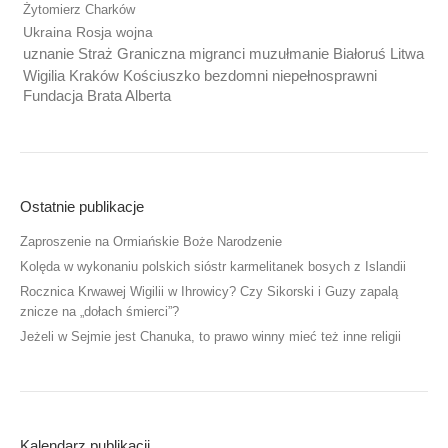
Żytomierz Charków
Ukraina Rosja wojna
uznanie Straż Graniczna migranci muzułmanie Białoruś Litwa
Wigilia Kraków Kościuszko bezdomni niepełnosprawni
Fundacja Brata Alberta
Ostatnie publikacje
Zaproszenie na Ormiańskie Boże Narodzenie
Kolęda w wykonaniu polskich sióstr karmelitanek bosych z Islandii
Rocznica Krwawej Wigilii w Ihrowicy? Czy Sikorski i Guzy zapalą
znicze na „dołach śmierci”?
Jeżeli w Sejmie jest Chanuka, to prawo winny mieć też inne religii
Kalendarz publikacji