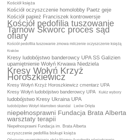
Kościół księża
Kościół oczyszczenie homolobby Paetz geje
Kościół papież Franciszek kontrowersje
Kościół pedofilia tuszowanie
Tarnów Skworc proces sąd
ofiary
Kościół pedofilia tuszowanie zmowa milczenie oczyszczenie księżą
Kraków
Kresy ludobójstwo banderowcy UPA SS Galizien
upamiętnienie Wołyń Krwawa Niedziela
Kresy Wołyń Krzyż
Horoszkiewicz
Kresy Wołyń Krzyż Horoszkiewicz cmentarz UPA
Kresy Wołyń ludobójstwo banderowcy UPA
Kukiz wybory
ludobójstwo Kresy Ukraina UPA
ludobójstwo Wołyń kłamstwo skandal
Lwów Orlęta
niepełnosprawni Fundacja Brata Alberta
warsztaty terapii
Niepełnosprawni Fundacja im. Brata Alberta
oczyszczenie pedofilia biskupi księża