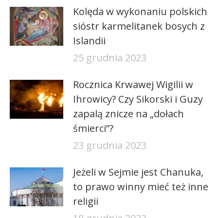
Kolęda w wykonaniu polskich
sióstr karmelitanek bosych z
Islandii
25 grudnia 2023
Rocznica Krwawej Wigilii w
Ihrowicy? Czy Sikorski i Guzy
zapalą znicze na „dołach
śmierci”?
23 grudnia 2023
Jeżeli w Sejmie jest Chanuka,
to prawo winny mieć też inne
religii