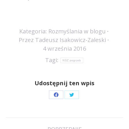
Kategoria:
Rozmyślania w blogu
Przez
Tadeusz Isakowicz-Zaleski
4 września 2016
Tagi:
NSZ pogrzeb
Udostępnij ten wpis
Share
Share
on
on
Facebook
Twitter
Nawigacja