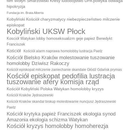
film Wołyń Smarzowski Kresy ludobójstwo UPA polityka odwaga
hipokryzja
Fundacja im. Brata Alberta
Kobyliński Kościół charyzmatycy niebezpieczeństwo milczenie
episkopat
Kobyliński UKSW Płock
Kosciół Watykan lobby homoseksualizm geje papież Benedykt
Franciszek
Kościół
Kościół alarm naprawa homolobby lustracja Paetz
Kościół Bielsko Kraków molestowanie tuszowanie
homolobby Dziwisz Rakoczy
Kościół episkopat milczenie zaniechanie skandale Głódź Gdańsk prymas
Kościół episkopat pedofilia lustracja
tuszowanie afery komisja rząd
Kościół Kobyliński Polska Watykan homolobby kryzys
Kościół Kraków Jędraszewski
Kościół Kraków skandal biskup molestowanie nuncjusz Jędraszewski
Paetz
Kościół krytyka papież Franciszek ekologia synod
Amazonia ekologia schizma Watykan
Kościół kryzys homolobby homoherezja