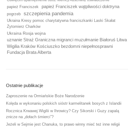
Oświęcim upamiętnienie obóz Niemcy Auschwitz oświadczenie
papież Franciszek wątpliwości doktryna
papież Franciszek
szczepienia pandemia
pogrzeb
Ukraina Kresy pomoc charytatywna franciszkanki Laski Skałat
Żytomierz Charków
Ukraina Rosja wojna
uznanie Straż Graniczna migranci muzułmanie Białoruś Litwa
Wigilia Kraków Kościuszko bezdomni niepełnosprawni
Fundacja Brata Alberta
Ostatnie publikacje
Zaproszenie na Ormiańskie Boże Narodzenie
Kolęda w wykonaniu polskich sióstr karmelitanek bosych z Islandii
Rocznica Krwawej Wigilii w Ihrowicy? Czy Sikorski i Guzy zapalą
znicze na „dołach śmierci”?
Jeżeli w Sejmie jest Chanuka, to prawo winny mieć też inne religii