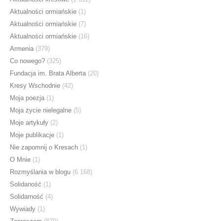
Aktualności ormiańskie
(1)
Aktualności ormiańskie
(7)
Aktualności ormiańskie
(16)
Armenia
(379)
Co nowego?
(325)
Fundacja im. Brata Alberta
(20)
Kresy Wschodnie
(42)
Moja poezja
(1)
Moja życie nielegalne
(5)
Moje artykuły
(2)
Moje publikacje
(1)
Nie zapomnij o Kresach
(1)
O Mnie
(1)
Rozmyślania w blogu
(6 168)
Solidaność
(1)
Solidarność
(4)
Wywiady
(1)