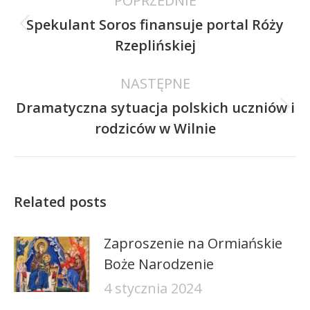
POPRZEDNIE
wpisów
Spekulant Soros finansuje portal Róży
Poprzedni
Rzeplińskiej
wpis:
NASTĘPNE
Dramatyczna sytuacja polskich uczniów i
Następny
rodziców w Wilnie
wpis:
Related posts
Zaproszenie na Ormiańskie
Boże Narodzenie
4 stycznia 2024