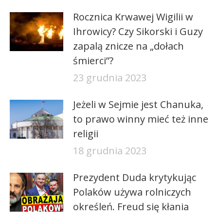
Rocznica Krwawej Wigilii w
Ihrowicy? Czy Sikorski i Guzy
zapalą znicze na „dołach
śmierci”?
23 grudnia 2023
Jeżeli w Sejmie jest Chanuka,
to prawo winny mieć też inne
religii
18 grudnia 2023
Prezydent Duda krytykując
Polaków używa rolniczych
określeń. Freud się kłania