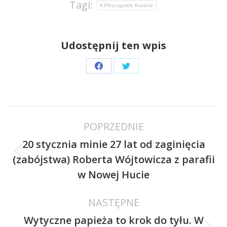
Tagi:
KPN pogrzeb Kraków
Udostępnij ten wpis
Share
Share
on
on
Facebook
Twitter
Nawigacja
POPRZEDNIE
wpisów
20 stycznia minie 27 lat od zaginięcia
Poprzedni
(zabójstwa) Roberta Wójtowicza z parafii
wpis:
w Nowej Hucie
NASTĘPNE
Wytyczne papieża to krok do tyłu. W