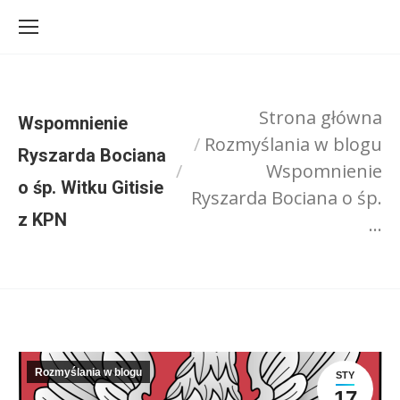
Strona główna
Wspomnienie
Rozmyślania w blogu
Ryszarda Bociana
Jesteś tutaj:
Wspomnienie
o śp. Witku Gitisie
Ryszarda Bociana o śp.
z KPN
…
Rozmyślania w blogu
STY
17