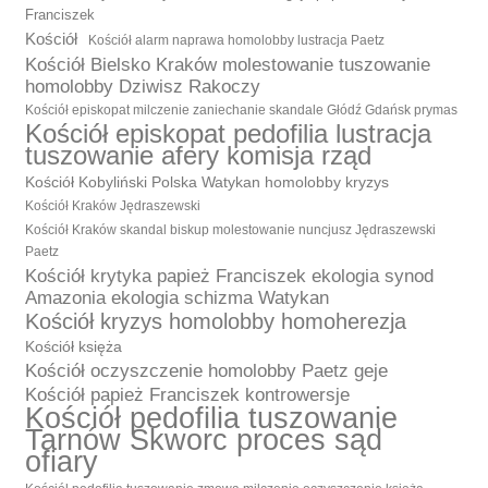
Franciszek
Kościół
Kościół alarm naprawa homolobby lustracja Paetz
Kościół Bielsko Kraków molestowanie tuszowanie
homolobby Dziwisz Rakoczy
Kościół episkopat milczenie zaniechanie skandale Głódź Gdańsk prymas
Kościół episkopat pedofilia lustracja
tuszowanie afery komisja rząd
Kościół Kobyliński Polska Watykan homolobby kryzys
Kościół Kraków Jędraszewski
Kościół Kraków skandal biskup molestowanie nuncjusz Jędraszewski
Paetz
Kościół krytyka papież Franciszek ekologia synod
Amazonia ekologia schizma Watykan
Kościół kryzys homolobby homoherezja
Kościół księża
Kościół oczyszczenie homolobby Paetz geje
Kościół papież Franciszek kontrowersje
Kościół pedofilia tuszowanie
Tarnów Skworc proces sąd
ofiary