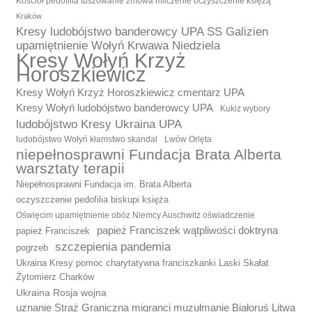
Kościół pedofilia tuszowanie zmowa milczenie oczyszczenie księżą
Kraków
Kresy ludobójstwo banderowcy UPA SS Galizien
upamiętnienie Wołyń Krwawa Niedziela
Kresy Wołyń Krzyż
Horoszkiewicz
Kresy Wołyń Krzyż Horoszkiewicz cmentarz UPA
Kresy Wołyń ludobójstwo banderowcy UPA
Kukiz wybory
ludobójstwo Kresy Ukraina UPA
ludobójstwo Wołyń kłamstwo skandal
Lwów Orlęta
niepełnosprawni Fundacja Brata Alberta
warsztaty terapii
Niepełnosprawni Fundacja im. Brata Alberta
oczyszczenie pedofilia biskupi księża
Oświęcim upamiętnienie obóz Niemcy Auschwitz oświadczenie
papież Franciszek wątpliwości doktryna
papież Franciszek
szczepienia pandemia
pogrzeb
Ukraina Kresy pomoc charytatywna franciszkanki Laski Skałat
Żytomierz Charków
Ukraina Rosja wojna
uznanie Straż Graniczna migranci muzułmanie Białoruś Litwa