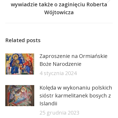
Następny
wywiadzie także o zaginięciu Roberta
wpis:
Wójtowicza
Related posts
Zaproszenie na Ormiańskie
Boże Narodzenie
4 stycznia 2024
Kolęda w wykonaniu polskich
sióstr karmelitanek bosych z
Islandii
25 grudnia 2023