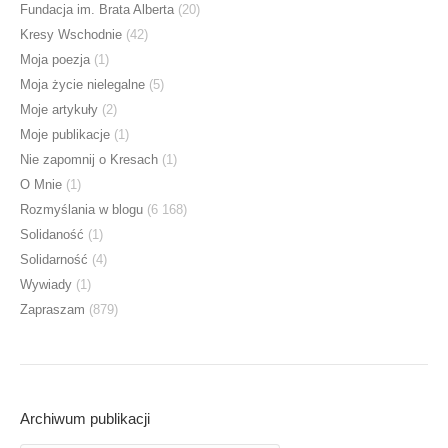
Fundacja im. Brata Alberta
(20)
Kresy Wschodnie
(42)
Moja poezja
(1)
Moja życie nielegalne
(5)
Moje artykuły
(2)
Moje publikacje
(1)
Nie zapomnij o Kresach
(1)
O Mnie
(1)
Rozmyślania w blogu
(6 168)
Solidaność
(1)
Solidarność
(4)
Wywiady
(1)
Zapraszam
(879)
Archiwum publikacji