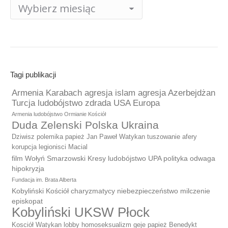
Archiwum
publikacji
Tagi publikacji
Armenia Karabach agresja islam agresja Azerbejdżan
Turcja ludobójstwo zdrada USA Europa
Armenia ludobójstwo Ormianie Kościół
Duda Zelenski Polska Ukraina
Dziwisz polemika papież Jan Paweł Watykan tuszowanie afery
korupcja legionisci Macial
film Wołyń Smarzowski Kresy ludobójstwo UPA polityka odwaga
hipokryzja
Fundacja im. Brata Alberta
Kobyliński Kościół charyzmatycy niebezpieczeństwo milczenie
episkopat
Kobyliński UKSW Płock
Kosciół Watykan lobby homoseksualizm geje papież Benedykt