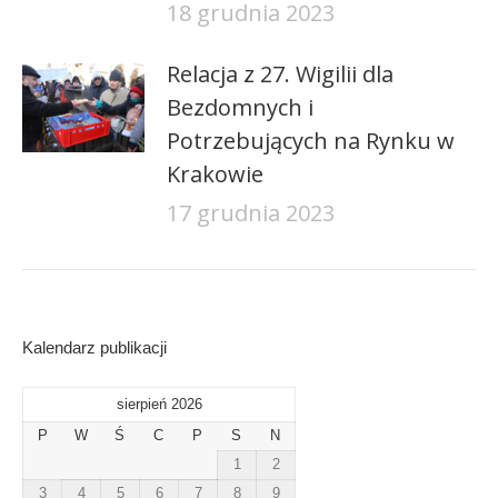
18 grudnia 2023
Relacja z 27. Wigilii dla
Bezdomnych i
Potrzebujących na Rynku w
Krakowie
17 grudnia 2023
Kalendarz publikacji
sierpień 2026
P
W
Ś
C
P
S
N
1
2
3
4
5
6
7
8
9