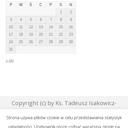
P
W
Ś
C
P
S
N
1
2
3
4
5
6
7
8
9
10
11
12
13
14
15
16
17
18
19
20
21
22
23
24
25
26
27
28
29
30
31
« sty
Copyright (c) by Ks. Tadeusz Isakowicz-
Zaleski - 2007 | Designed by Effata &
Strona używa plików cookie w celu przedstawiania statystyk
GraphicsLab
oglądalności. Użytkownik może cofnąć wyrażoną zgodę na