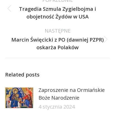
wpisów
Tragedia Szmula Zygielbojma i
Poprzedni
obojetność Żydów w USA
wpis:
NASTĘPNE
Marcin Święcicki z PO (dawniej PZPR)
Następny
oskarża Polaków
wpis:
Related posts
Zaproszenie na Ormiańskie
Boże Narodzenie
4 stycznia 2024