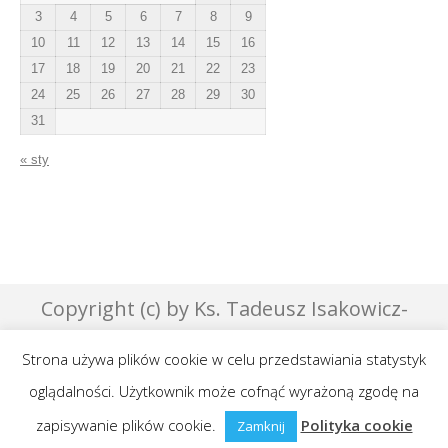
3
4
5
6
7
8
9
10
11
12
13
14
15
16
17
18
19
20
21
22
23
24
25
26
27
28
29
30
31
« sty
Copyright (c) by Ks. Tadeusz Isakowicz-
Zaleski - 2007 | Designed by Effata &
Strona używa plików cookie w celu przedstawiania statystyk
GraphicsLab
oglądalności. Użytkownik może cofnąć wyrażoną zgodę na
Publikowane teksty na niniejszej stronie są
zapisywanie plików cookie.
objęte prawami autorskimi.
Polityka cookie
Zamknij