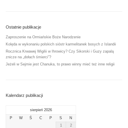
Ostatnie publikacje
Zaproszenie na Ormiańskie Boże Narodzenie
Kolęda w wykonaniu polskich sióstr karmelitanek bosych z Islandii
Rocznica Krwawej Wigilii w Ihrowicy? Czy Sikorski i Guzy zapalą
znicze na „dołach śmierci”?
Jeżeli w Sejmie jest Chanuka, to prawo winny mieć też inne religii
Kalendarz publikacji
sierpień 2026
P
W
Ś
C
P
S
N
1
2