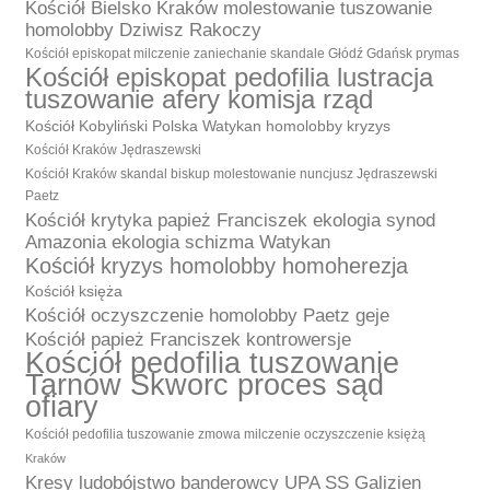
Kościół Bielsko Kraków molestowanie tuszowanie
homolobby Dziwisz Rakoczy
Kościół episkopat milczenie zaniechanie skandale Głódź Gdańsk prymas
Kościół episkopat pedofilia lustracja
tuszowanie afery komisja rząd
Kościół Kobyliński Polska Watykan homolobby kryzys
Kościół Kraków Jędraszewski
Kościół Kraków skandal biskup molestowanie nuncjusz Jędraszewski
Paetz
Kościół krytyka papież Franciszek ekologia synod
Amazonia ekologia schizma Watykan
Kościół kryzys homolobby homoherezja
Kościół księża
Kościół oczyszczenie homolobby Paetz geje
Kościół papież Franciszek kontrowersje
Kościół pedofilia tuszowanie
Tarnów Skworc proces sąd
ofiary
Kościół pedofilia tuszowanie zmowa milczenie oczyszczenie księżą
Kraków
Kresy ludobójstwo banderowcy UPA SS Galizien