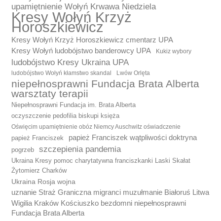
upamiętnienie Wołyń Krwawa Niedziela
Kresy Wołyń Krzyż
Horoszkiewicz
Kresy Wołyń Krzyż Horoszkiewicz cmentarz UPA
Kresy Wołyń ludobójstwo banderowcy UPA
Kukiz wybory
ludobójstwo Kresy Ukraina UPA
ludobójstwo Wołyń kłamstwo skandal
Lwów Orlęta
niepełnosprawni Fundacja Brata Alberta
warsztaty terapii
Niepełnosprawni Fundacja im. Brata Alberta
oczyszczenie pedofilia biskupi księża
Oświęcim upamiętnienie obóz Niemcy Auschwitz oświadczenie
papież Franciszek wątpliwości doktryna
papież Franciszek
szczepienia pandemia
pogrzeb
Ukraina Kresy pomoc charytatywna franciszkanki Laski Skałat
Żytomierz Charków
Ukraina Rosja wojna
uznanie Straż Graniczna migranci muzułmanie Białoruś Litwa
Wigilia Kraków Kościuszko bezdomni niepełnosprawni
Fundacja Brata Alberta