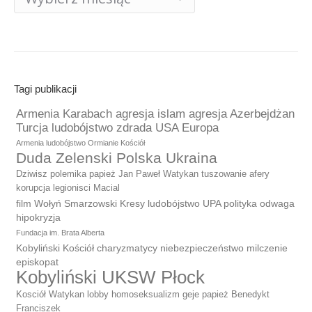
publikacji
Tagi publikacji
Armenia Karabach agresja islam agresja Azerbejdżan
Turcja ludobójstwo zdrada USA Europa
Armenia ludobójstwo Ormianie Kościół
Duda Zelenski Polska Ukraina
Dziwisz polemika papież Jan Paweł Watykan tuszowanie afery
korupcja legionisci Macial
film Wołyń Smarzowski Kresy ludobójstwo UPA polityka odwaga
hipokryzja
Fundacja im. Brata Alberta
Kobyliński Kościół charyzmatycy niebezpieczeństwo milczenie
episkopat
Kobyliński UKSW Płock
Kosciół Watykan lobby homoseksualizm geje papież Benedykt
Franciszek