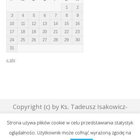
1
2
3
4
5
6
7
8
9
10
11
12
13
14
15
16
17
18
19
20
21
22
23
24
25
26
27
28
29
30
31
« sty
Copyright (c) by Ks. Tadeusz Isakowicz-
Zaleski - 2007 | Designed by Effata &
Strona używa plików cookie w celu przedstawiania statystyk
GraphicsLab
oglądalności. Użytkownik może cofnąć wyrażoną zgodę na
Publikowane teksty na niniejszej stronie są