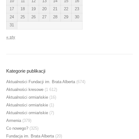
10
11
12
13
14
15
16
17
18
19
20
21
22
23
24
25
26
27
28
29
30
31
« sty
Kategorie publikacji
Aktualności Fundacji im. Brata Alberta
(674)
Aktualności kresowe
(1 612)
Aktualności ormiańskie
(16)
Aktualności ormiańskie
(1)
Aktualności ormiańskie
(7)
Armenia
(379)
Co nowego?
(325)
Fundacja im. Brata Alberta
(20)