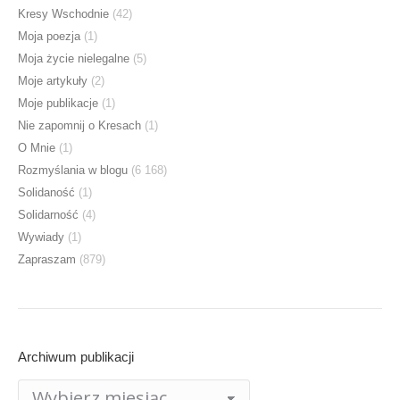
Kresy Wschodnie
(42)
Moja poezja
(1)
Moja życie nielegalne
(5)
Moje artykuły
(2)
Moje publikacje
(1)
Nie zapomnij o Kresach
(1)
O Mnie
(1)
Rozmyślania w blogu
(6 168)
Solidaność
(1)
Solidarność
(4)
Wywiady
(1)
Zapraszam
(879)
Archiwum publikacji
Archiwum