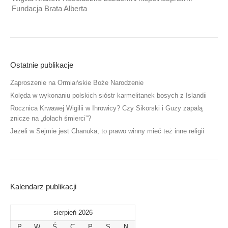
Fundacja Brata Alberta
Ostatnie publikacje
Zaproszenie na Ormiańskie Boże Narodzenie
Kolęda w wykonaniu polskich sióstr karmelitanek bosych z Islandii
Rocznica Krwawej Wigilii w Ihrowicy? Czy Sikorski i Guzy zapalą
znicze na „dołach śmierci”?
Jeżeli w Sejmie jest Chanuka, to prawo winny mieć też inne religii
Kalendarz publikacji
sierpień 2026
P
W
Ś
C
P
S
N