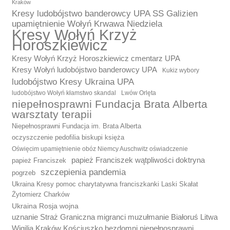
Kraków
Kresy ludobójstwo banderowcy UPA SS Galizien
upamiętnienie Wołyń Krwawa Niedziela
Kresy Wołyń Krzyż
Horoszkiewicz
Kresy Wołyń Krzyż Horoszkiewicz cmentarz UPA
Kresy Wołyń ludobójstwo banderowcy UPA
Kukiz wybory
ludobójstwo Kresy Ukraina UPA
ludobójstwo Wołyń kłamstwo skandal
Lwów Orlęta
niepełnosprawni Fundacja Brata Alberta
warsztaty terapii
Niepełnosprawni Fundacja im. Brata Alberta
oczyszczenie pedofilia biskupi księża
Oświęcim upamiętnienie obóz Niemcy Auschwitz oświadczenie
papież Franciszek wątpliwości doktryna
papież Franciszek
szczepienia pandemia
pogrzeb
Ukraina Kresy pomoc charytatywna franciszkanki Laski Skałat
Żytomierz Charków
Ukraina Rosja wojna
uznanie Straż Graniczna migranci muzułmanie Białoruś Litwa
Wigilia Kraków Kościuszko bezdomni niepełnosprawni