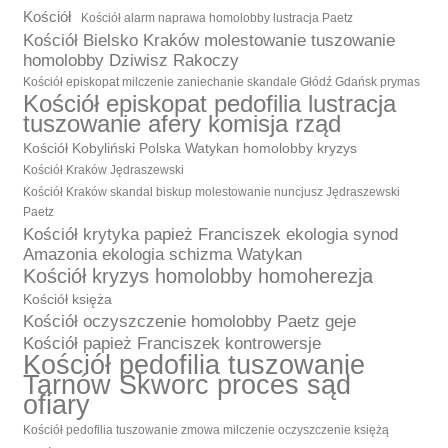
Kościół
Kościół alarm naprawa homolobby lustracja Paetz
Kościół Bielsko Kraków molestowanie tuszowanie
homolobby Dziwisz Rakoczy
Kościół episkopat milczenie zaniechanie skandale Głódź Gdańsk prymas
Kościół episkopat pedofilia lustracja
tuszowanie afery komisja rząd
Kościół Kobyliński Polska Watykan homolobby kryzys
Kościół Kraków Jędraszewski
Kościół Kraków skandal biskup molestowanie nuncjusz Jędraszewski
Paetz
Kościół krytyka papież Franciszek ekologia synod
Amazonia ekologia schizma Watykan
Kościół kryzys homolobby homoherezja
Kościół księża
Kościół oczyszczenie homolobby Paetz geje
Kościół papież Franciszek kontrowersje
Kościół pedofilia tuszowanie
Tarnów Skworc proces sąd
ofiary
Kościół pedofilia tuszowanie zmowa milczenie oczyszczenie księżą