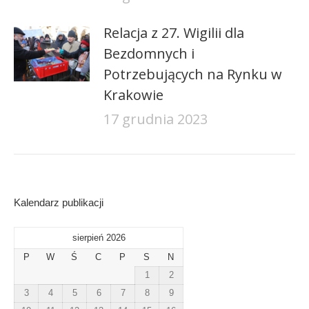
Relacja z 27. Wigilii dla
Bezdomnych i
Potrzebujących na Rynku w
Krakowie
17 grudnia 2023
Kalendarz publikacji
sierpień 2026
P
W
Ś
C
P
S
N
1
2
3
4
5
6
7
8
9