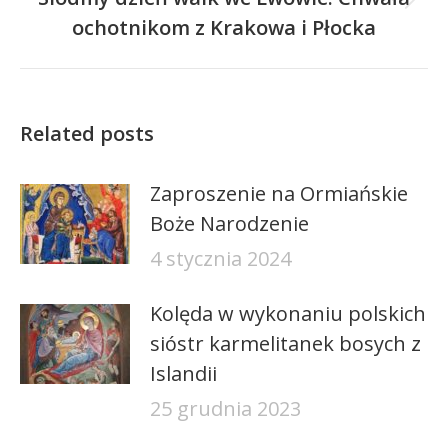
Następny
ochotnikom z Krakowa i Płocka
wpis:
Related posts
Zaproszenie na Ormiańskie
Boże Narodzenie
4 stycznia 2024
Kolęda w wykonaniu polskich
sióstr karmelitanek bosych z
Islandii
25 grudnia 2023