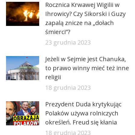
Rocznica Krwawej Wigilii w
Ihrowicy? Czy Sikorski i Guzy
zapalą znicze na „dołach
śmierci”?
23 grudnia 2023
Jeżeli w Sejmie jest Chanuka,
to prawo winny mieć też inne
religii
18 grudnia 2023
Prezydent Duda krytykując
Polaków używa rolniczych
określeń. Freud się kłania
18 grudnia 2023