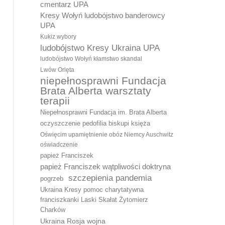
cmentarz UPA
Kresy Wołyń ludobójstwo banderowcy
UPA
Kukiz wybory
ludobójstwo Kresy Ukraina UPA
ludobójstwo Wołyń kłamstwo skandal
Lwów Orlęta
niepełnosprawni Fundacja
Brata Alberta warsztaty
terapii
Niepełnosprawni Fundacja im. Brata Alberta
oczyszczenie pedofilia biskupi księża
Oświęcim upamiętnienie obóz Niemcy Auschwitz
oświadczenie
papież Franciszek
papież Franciszek wątpliwości doktryna
szczepienia pandemia
pogrzeb
Ukraina Kresy pomoc charytatywna
franciszkanki Laski Skałat Żytomierz
Charków
Ukraina Rosja wojna