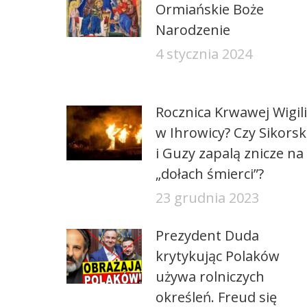
Ormiańskie Boże
Narodzenie
4 stycznia 2024
Rocznica Krwawej Wigili
w Ihrowicy? Czy Sikorsk
i Guzy zapalą znicze na
„dołach śmierci”?
23 grudnia 2023
Prezydent Duda
krytykując Polaków
używa rolniczych
określeń. Freud się