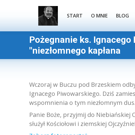
START
O MNIE
BLOG
START
O MNIE
BLOG
Pożegnanie ks. Ignacego
Jesteś tutaj:
"niezłomnego kapłana
Wczoraj w Buczu pod Brzeskiem odbył 
Ignacego Piwowarskiego. Dziś zamiesz
wspomnienia o tym niezłomnym dus
Panie Boże, przyjmij do Niebiańskiej 
służył Kościołowi i ziemskiej Ojczyźnie