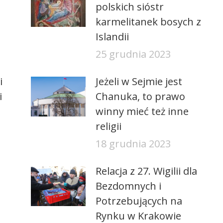
polskich sióstr
karmelitanek bosych z
Islandii
25 grudnia 2023
i
Jeżeli w Sejmie jest
i
Chanuka, to prawo
winny mieć też inne
religii
18 grudnia 2023
Relacja z 27. Wigilii dla
Bezdomnych i
Potrzebujących na
Rynku w Krakowie