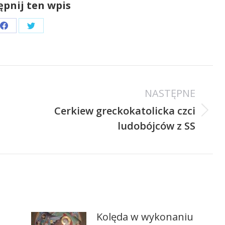
pnij ten wpis
Share
Share
on
on
Facebook
Twitter
NASTĘPNE
Cerkiew greckokatolicka czci
Następny
ludobójców z SS
wpis:
Kolęda w wykonaniu