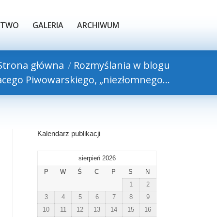
TWO
GALERIA
ARCHIWUM
STWO
GALERIA
ARCHIWUM
Strona główna
Rozmyślania w blogu
nacego Piwowarskiego, „niezłomnego…
Kalendarz publikacji
sierpień 2026
P
W
Ś
C
P
S
N
1
2
3
4
5
6
7
8
9
10
11
12
13
14
15
16