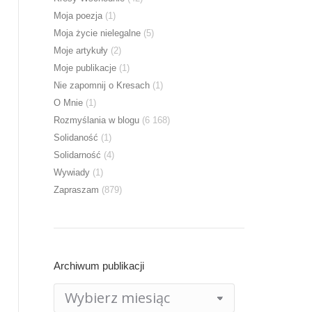
Moja poezja
(1)
Moja życie nielegalne
(5)
Moje artykuły
(2)
Moje publikacje
(1)
Nie zapomnij o Kresach
(1)
O Mnie
(1)
Rozmyślania w blogu
(6 168)
Solidaność
(1)
Solidarność
(4)
Wywiady
(1)
Zapraszam
(879)
Archiwum publikacji
Archiwum
publikacji