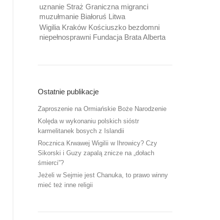
uznanie Straż Graniczna migranci
muzułmanie Białoruś Litwa
Wigilia Kraków Kościuszko bezdomni
niepełnosprawni Fundacja Brata Alberta
Ostatnie publikacje
Zaproszenie na Ormiańskie Boże Narodzenie
Kolęda w wykonaniu polskich sióstr
karmelitanek bosych z Islandii
Rocznica Krwawej Wigilii w Ihrowicy? Czy
Sikorski i Guzy zapalą znicze na „dołach
śmierci”?
Jeżeli w Sejmie jest Chanuka, to prawo winny
mieć też inne religii