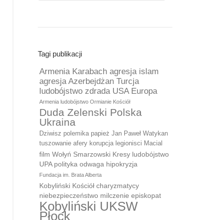
Tagi publikacji
Armenia Karabach agresja islam
agresja Azerbejdżan Turcja
ludobójstwo zdrada USA Europa
Armenia ludobójstwo Ormianie Kościół
Duda Zelenski Polska
Ukraina
Dziwisz polemika papież Jan Paweł Watykan
tuszowanie afery korupcja legionisci Macial
film Wołyń Smarzowski Kresy ludobójstwo
UPA polityka odwaga hipokryzja
Fundacja im. Brata Alberta
Kobyliński Kościół charyzmatycy
niebezpieczeństwo milczenie episkopat
Kobyliński UKSW
Płock