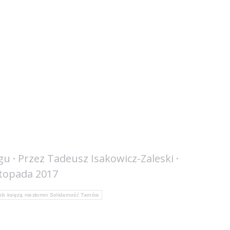
gu
Przez
Tadeusz Isakowicz-Zaleski
stopada 2017
eb księżą niezłomni Solidarność Tarnów