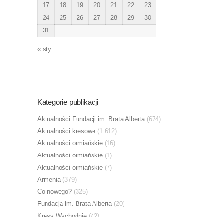
17
18
19
20
21
22
23
24
25
26
27
28
29
30
31
« sty
Kategorie publikacji
Aktualności Fundacji im. Brata Alberta
(674)
Aktualności kresowe
(1 612)
Aktualności ormiańskie
(16)
Aktualności ormiańskie
(1)
Aktualności ormiańskie
(7)
Armenia
(379)
Co nowego?
(325)
Fundacja im. Brata Alberta
(20)
Kresy Wschodnie
(42)