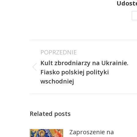
Udostę
Nawigacja
POPRZEDNIE
wpisów
Kult zbrodniarzy na Ukrainie.
Poprzedni
Fiasko polskiej polityki
wpis:
wschodniej
Related posts
Zaproszenie na