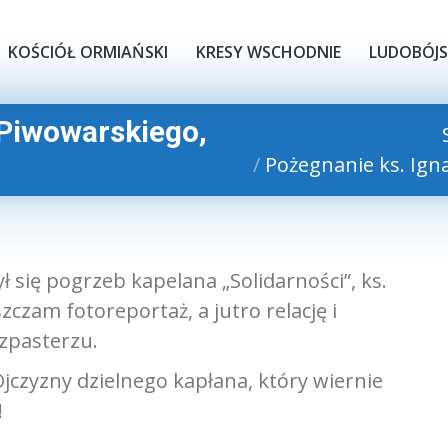
KOŚCIÓŁ ORMIAŃSKI
KRESY WSCHODNIE
LUDOBÓJS
KOŚCIÓŁ ORMIAŃSKI
KRESY WSCHODNIE
LUDOBÓJ
 Piwowarskiego,
Pożegnanie ks. Ig
się pogrzeb kapelana „Solidarności”, ks.
czam fotoreportaż, a jutro relację i
zpasterzu.
Ojczyzny dzielnego kapłana, który wiernie
!