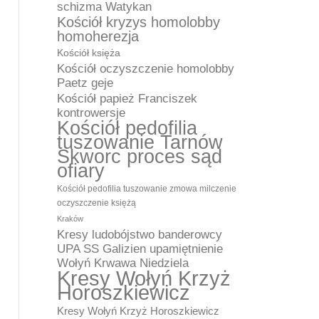
schizma Watykan
Kościół kryzys homolobby
homoherezja
Kościół księża
Kościół oczyszczenie homolobby
Paetz geje
Kościół papież Franciszek
kontrowersje
Kościół pedofilia
tuszowanie Tarnów
Skworc proces sąd
ofiary
Kościół pedofilia tuszowanie zmowa milczenie
oczyszczenie księżą
Kraków
Kresy ludobójstwo banderowcy
UPA SS Galizien upamiętnienie
Wołyń Krwawa Niedziela
Kresy Wołyń Krzyż
Horoszkiewicz
Kresy Wołyń Krzyż Horoszkiewicz