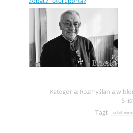
Zobacz fotoreportaż
Kategoria:
Rozmyślania w blo
5 li
Tagi:
Kościół pogrz