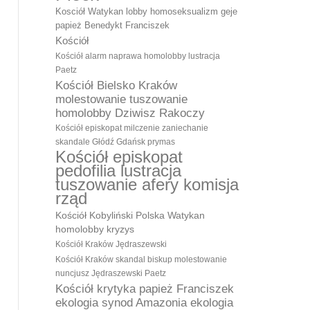
Kosciół Watykan lobby homoseksualizm geje
papież Benedykt Franciszek
Kościół
Kościół alarm naprawa homolobby lustracja
Paetz
Kościół Bielsko Kraków
molestowanie tuszowanie
homolobby Dziwisz Rakoczy
Kościół episkopat milczenie zaniechanie
skandale Głódź Gdańsk prymas
Kościół episkopat
pedofilia lustracja
tuszowanie afery komisja
rząd
Kościół Kobyliński Polska Watykan
homolobby kryzys
Kościół Kraków Jędraszewski
Kościół Kraków skandal biskup molestowanie
nuncjusz Jędraszewski Paetz
Kościół krytyka papież Franciszek
ekologia synod Amazonia ekologia