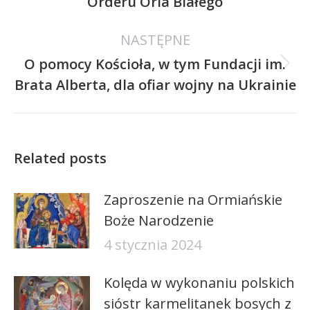
Orderu Orla Białego
wpis:
NASTĘPNE
O pomocy Kościoła, w tym Fundacji im.
Następny
Brata Alberta, dla ofiar wojny na Ukrainie
wpis:
Related posts
Zaproszenie na Ormiańskie
Boże Narodzenie
4 stycznia 2024
Kolęda w wykonaniu polskich
sióstr karmelitanek bosych z