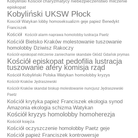
Kobyliński Kościół charyzmatycy niebezpieczeństwo milczenie
episkopat
Kobyliński UKSW Płock
Kosciół Watykan lobby homoseksualizm geje papież Benedykt
Franciszek
Kościół
Kościół alarm naprawa homolobby lustracja Paetz
Kościół Bielsko Kraków molestowanie tuszowanie
homolobby Dziwisz Rakoczy
Kościół episkopat milczenie zaniechanie skandale Głódź Gdańsk prymas
Kościół episkopat pedofilia lustracja
tuszowanie afery komisja rząd
Kościół Kobyliński Polska Watykan homolobby kryzys
Kościół Kraków Jędraszewski
Kościół Kraków skandal biskup molestowanie nuncjusz Jędraszewski
Paetz
Kościół krytyka papież Franciszek ekologia synod
Amazonia ekologia schizma Watykan
Kościół kryzys homolobby homoherezja
Kościół księża
Kościół oczyszczenie homolobby Paetz geje
Kościół papież Franciszek kontrowersje