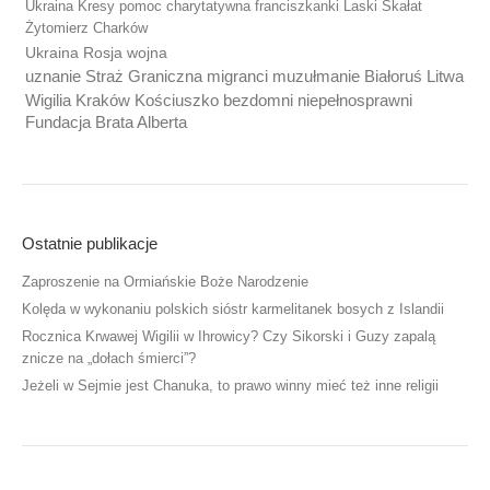
Ukraina Kresy pomoc charytatywna franciszkanki Laski Skałat
Żytomierz Charków
Ukraina Rosja wojna
uznanie Straż Graniczna migranci muzułmanie Białoruś Litwa
Wigilia Kraków Kościuszko bezdomni niepełnosprawni
Fundacja Brata Alberta
Ostatnie publikacje
Zaproszenie na Ormiańskie Boże Narodzenie
Kolęda w wykonaniu polskich sióstr karmelitanek bosych z Islandii
Rocznica Krwawej Wigilii w Ihrowicy? Czy Sikorski i Guzy zapalą
znicze na „dołach śmierci”?
Jeżeli w Sejmie jest Chanuka, to prawo winny mieć też inne religii