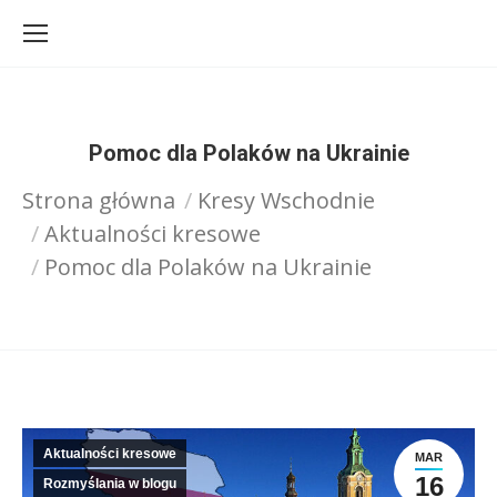
Pomoc dla Polaków na Ukrainie
Strona główna
Kresy Wschodnie
Jesteś tutaj:
Aktualności kresowe
Pomoc dla Polaków na Ukrainie
Aktualności kresowe
MAR
16
Rozmyślania w blogu