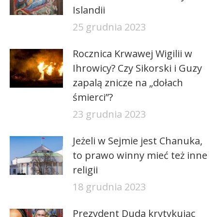
Islandii
25 grudnia 2023
Rocznica Krwawej Wigilii w
Ihrowicy? Czy Sikorski i Guzy
zapalą znicze na „dołach
śmierci”?
23 grudnia 2023
Jeżeli w Sejmie jest Chanuka,
to prawo winny mieć też inne
religii
18 grudnia 2023
Prezydent Duda krytykując