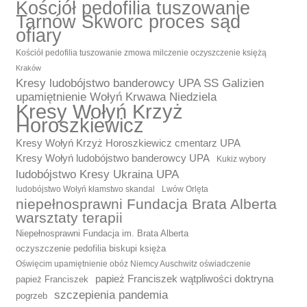
Kościół pedofilia tuszowanie
Tarnów Skworc proces sąd
ofiary
Kościół pedofilia tuszowanie zmowa milczenie oczyszczenie księżą
Kraków
Kresy ludobójstwo banderowcy UPA SS Galizien
upamiętnienie Wołyń Krwawa Niedziela
Kresy Wołyń Krzyż
Horoszkiewicz
Kresy Wołyń Krzyż Horoszkiewicz cmentarz UPA
Kresy Wołyń ludobójstwo banderowcy UPA
Kukiz wybory
ludobójstwo Kresy Ukraina UPA
ludobójstwo Wołyń kłamstwo skandal
Lwów Orlęta
niepełnosprawni Fundacja Brata Alberta
warsztaty terapii
Niepełnosprawni Fundacja im. Brata Alberta
oczyszczenie pedofilia biskupi księża
Oświęcim upamiętnienie obóz Niemcy Auschwitz oświadczenie
papież Franciszek wątpliwości doktryna
papież Franciszek
szczepienia pandemia
pogrzeb