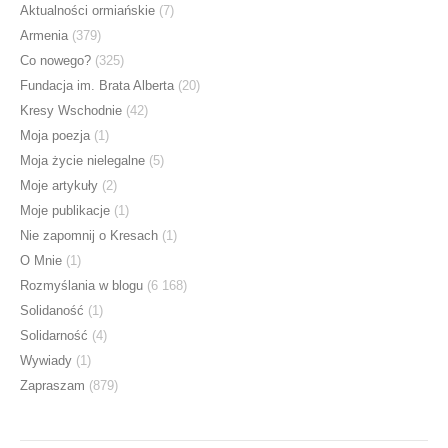
Aktualności ormiańskie
(7)
Armenia
(379)
Co nowego?
(325)
Fundacja im. Brata Alberta
(20)
Kresy Wschodnie
(42)
Moja poezja
(1)
Moja życie nielegalne
(5)
Moje artykuły
(2)
Moje publikacje
(1)
Nie zapomnij o Kresach
(1)
O Mnie
(1)
Rozmyślania w blogu
(6 168)
Solidaność
(1)
Solidarność
(4)
Wywiady
(1)
Zapraszam
(879)