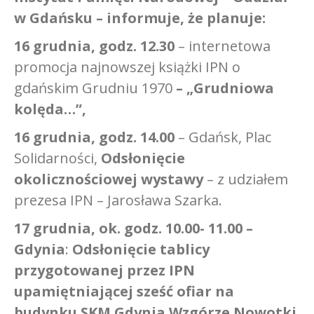
w Gdańsku – informuje, że planuje:
16 grudnia, godz. 12.30
– internetowa
promocja najnowszej książki IPN o
gdańskim Grudniu 1970
– „Grudniowa
kolęda…”,
16 grudnia, godz. 14.00
– Gdańsk, Plac
Solidarności,
Odsłonięcie
okolicznościowej wystawy
– z udziałem
prezesa IPN – Jarosława Szarka.
17 grudnia, ok. godz. 10.00- 11.00 –
Gdynia
:
Odsłonięcie tablicy
przygotowanej przez IPN
upamiętniającej sześć ofiar na
budynku SKM Gdynia Wzgórze Nowotki