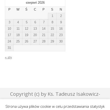
sierpień 2026
P
W
Ś
C
P
S
N
1
2
3
4
5
6
7
8
9
10
11
12
13
14
15
16
17
18
19
20
21
22
23
24
25
26
27
28
29
30
31
« sty
Copyright (c) by Ks. Tadeusz Isakowicz-
Zaleski - 2007 | Designed by Effata &
Strona używa plików cookie w celu przedstawiania statystyk
GraphicsLab