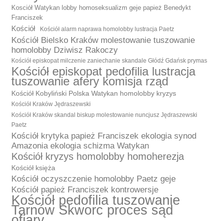
Kosciół Watykan lobby homoseksualizm geje papież Benedykt
Franciszek
Kościół
Kościół alarm naprawa homolobby lustracja Paetz
Kościół Bielsko Kraków molestowanie tuszowanie
homolobby Dziwisz Rakoczy
Kościół episkopat milczenie zaniechanie skandale Głódź Gdańsk prymas
Kościół episkopat pedofilia lustracja
tuszowanie afery komisja rząd
Kościół Kobyliński Polska Watykan homolobby kryzys
Kościół Kraków Jędraszewski
Kościół Kraków skandal biskup molestowanie nuncjusz Jędraszewski
Paetz
Kościół krytyka papież Franciszek ekologia synod
Amazonia ekologia schizma Watykan
Kościół kryzys homolobby homoherezja
Kościół księża
Kościół oczyszczenie homolobby Paetz geje
Kościół papież Franciszek kontrowersje
Kościół pedofilia tuszowanie
Tarnów Skworc proces sąd
ofiary