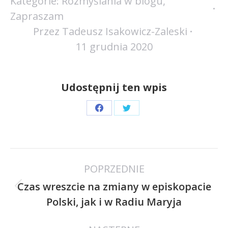
Kategorie:
Rozmyślania w blogu
,
Zapraszam
Przez
Tadeusz Isakowicz-Zaleski
11 grudnia 2020
Udostępnij ten wpis
Share
Share
on
on
Facebook
Twitter
Nawigacja
POPRZEDNIE
wpisów
Czas wreszcie na zmiany w episkopacie
Poprzedni
Polski, jak i w Radiu Maryja
wpis: