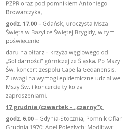
PZPR oraz pod pomnikiem Antoniego
Browarczyka,
godz. 17.00
– Gdańsk, uroczysta Msza
Święta w Bazylice Świętej Brygidy, w tym
poświęcenie
daru na ołtarz – krzyża węglowego od
„Solidarności” górniczej ze Śląska. Po Mszy
Św. koncert zespołu Capella Gedanensis.
Z uwagi na wymogi epidemiczne udział we
Mszy Św. i koncercie tylko za
zaproszeniami.
17 grudnia (czwartek – „czarny”):
godz. 6.00
– Gdynia-Stocznia, Pomnik Ofiar
Grudnia 1970: Apel Poległych; Modlitwa;