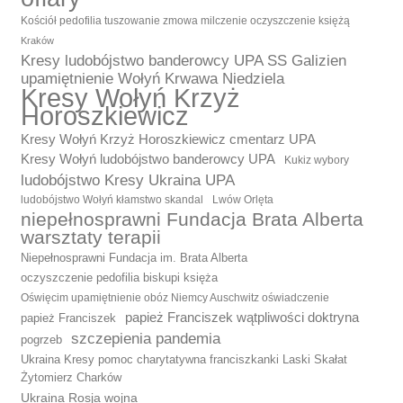
Kościół pedofilia tuszowanie zmowa milczenie oczyszczenie księżą
Kraków
Kresy ludobójstwo banderowcy UPA SS Galizien
upamiętnienie Wołyń Krwawa Niedziela
Kresy Wołyń Krzyż
Horoszkiewicz
Kresy Wołyń Krzyż Horoszkiewicz cmentarz UPA
Kresy Wołyń ludobójstwo banderowcy UPA
Kukiz wybory
ludobójstwo Kresy Ukraina UPA
ludobójstwo Wołyń kłamstwo skandal
Lwów Orlęta
niepełnosprawni Fundacja Brata Alberta
warsztaty terapii
Niepełnosprawni Fundacja im. Brata Alberta
oczyszczenie pedofilia biskupi księża
Oświęcim upamiętnienie obóz Niemcy Auschwitz oświadczenie
papież Franciszek wątpliwości doktryna
papież Franciszek
szczepienia pandemia
pogrzeb
Ukraina Kresy pomoc charytatywna franciszkanki Laski Skałat
Żytomierz Charków
Ukraina Rosja wojna