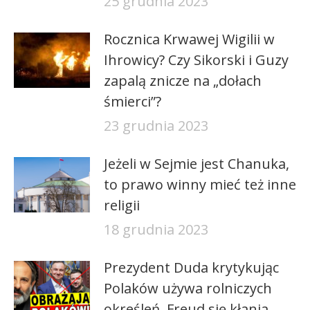
25 grudnia 2023
Rocznica Krwawej Wigilii w
Ihrowicy? Czy Sikorski i Guzy
zapalą znicze na „dołach
śmierci”?
23 grudnia 2023
Jeżeli w Sejmie jest Chanuka,
to prawo winny mieć też inne
religii
18 grudnia 2023
Prezydent Duda krytykując
Polaków używa rolniczych
określeń. Freud się kłania