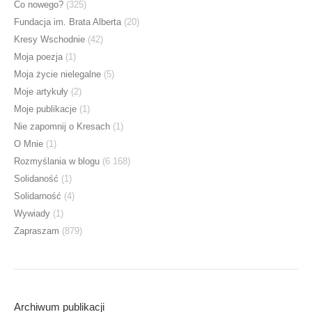
Co nowego?
(325)
Fundacja im. Brata Alberta
(20)
Kresy Wschodnie
(42)
Moja poezja
(1)
Moja życie nielegalne
(5)
Moje artykuły
(2)
Moje publikacje
(1)
Nie zapomnij o Kresach
(1)
O Mnie
(1)
Rozmyślania w blogu
(6 168)
Solidaność
(1)
Solidarność
(4)
Wywiady
(1)
Zapraszam
(879)
Archiwum publikacji