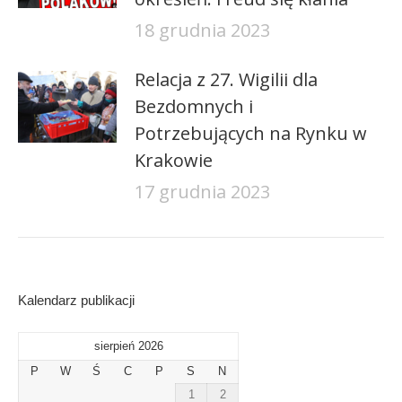
18 grudnia 2023
Relacja z 27. Wigilii dla
Bezdomnych i
Potrzebujących na Rynku w
Krakowie
17 grudnia 2023
Kalendarz publikacji
sierpień 2026
P
W
Ś
C
P
S
N
1
2