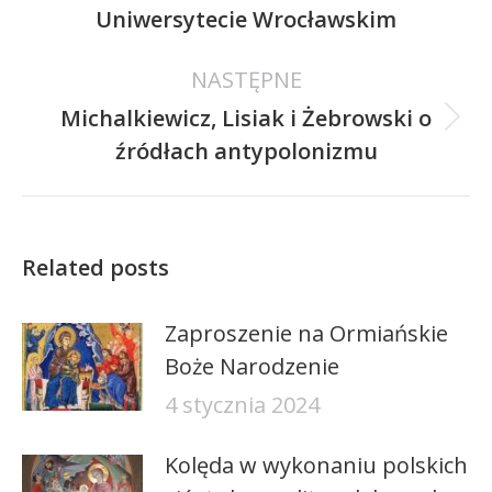
Uniwersytecie Wrocławskim
wpis:
NASTĘPNE
Michalkiewicz, Lisiak i Żebrowski o
Następny
źródłach antypolonizmu
wpis:
Related posts
Zaproszenie na Ormiańskie
Boże Narodzenie
4 stycznia 2024
Kolęda w wykonaniu polskich