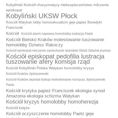
Kobyliński Kościół charyzmatycy niebezpieczeństwo milczenie
episkopat
Kobyliński UKSW Płock
Kosciół Watykan lobby homoseksualizm geje papież Benedykt
Franciszek
Kościół
Kościół alarm naprawa homolobby lustracja Paetz
Kościół Bielsko Kraków molestowanie tuszowanie
homolobby Dziwisz Rakoczy
Kościół episkopat milczenie zaniechanie skandale Głódź Gdańsk prymas
Kościół episkopat pedofilia lustracja
tuszowanie afery komisja rząd
Kościół Kobyliński Polska Watykan homolobby kryzys
Kościół Kraków Jędraszewski
Kościół Kraków skandal biskup molestowanie nuncjusz Jędraszewski
Paetz
Kościół krytyka papież Franciszek ekologia synod
Amazonia ekologia schizma Watykan
Kościół kryzys homolobby homoherezja
Kościół księża
Kościół oczyszczenie homolobby Paetz geje