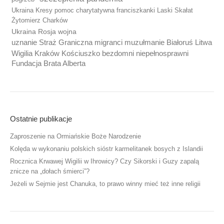
Ukraina Kresy pomoc charytatywna franciszkanki Laski Skałat
Żytomierz Charków
Ukraina Rosja wojna
uznanie Straż Graniczna migranci muzułmanie Białoruś Litwa
Wigilia Kraków Kościuszko bezdomni niepełnosprawni
Fundacja Brata Alberta
Ostatnie publikacje
Zaproszenie na Ormiańskie Boże Narodzenie
Kolęda w wykonaniu polskich sióstr karmelitanek bosych z Islandii
Rocznica Krwawej Wigilii w Ihrowicy? Czy Sikorski i Guzy zapalą
znicze na „dołach śmierci”?
Jeżeli w Sejmie jest Chanuka, to prawo winny mieć też inne religii