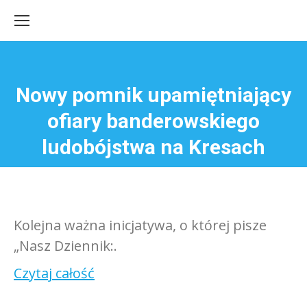
Nowy pomnik upamiętniający
ofiary banderowskiego
Jesteś tutaj:
ludobójstwa na Kresach
Kolejna ważna inicjatywa, o której pisze
„Nasz Dziennik:.
Czytaj całość