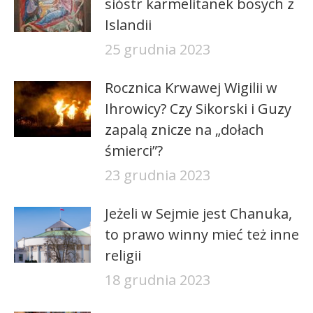
sióstr karmelitanek bosych z
Islandii
25 grudnia 2023
Rocznica Krwawej Wigilii w
Ihrowicy? Czy Sikorski i Guzy
zapalą znicze na „dołach
śmierci”?
23 grudnia 2023
Jeżeli w Sejmie jest Chanuka,
to prawo winny mieć też inne
religii
18 grudnia 2023