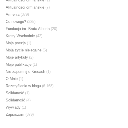
Aktualności ormiańskie
(1)
Aktualności ormiańskie
(7)
Armenia
(379)
Co nowego?
(325)
Fundacja im. Brata Alberta
(20)
Kresy Wschodnie
(42)
Moja poezja
(1)
Moja życie nielegalne
(5)
Moje artykuły
(2)
Moje publikacje
(1)
Nie zapomnij o Kresach
(1)
O Mnie
(1)
Rozmyślania w blogu
(6 168)
Solidaność
(1)
Solidarność
(4)
Wywiady
(1)
Zapraszam
(879)