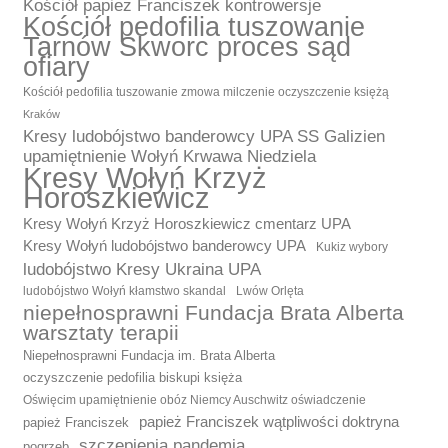
Kościół papież Franciszek kontrowersje
Kościół pedofilia tuszowanie
Tarnów Skworc proces sąd
ofiary
Kościół pedofilia tuszowanie zmowa milczenie oczyszczenie księżą
Kraków
Kresy ludobójstwo banderowcy UPA SS Galizien
upamiętnienie Wołyń Krwawa Niedziela
Kresy Wołyń Krzyż
Horoszkiewicz
Kresy Wołyń Krzyż Horoszkiewicz cmentarz UPA
Kresy Wołyń ludobójstwo banderowcy UPA
Kukiz wybory
ludobójstwo Kresy Ukraina UPA
ludobójstwo Wołyń kłamstwo skandal
Lwów Orlęta
niepełnosprawni Fundacja Brata Alberta
warsztaty terapii
Niepełnosprawni Fundacja im. Brata Alberta
oczyszczenie pedofilia biskupi księża
Oświęcim upamiętnienie obóz Niemcy Auschwitz oświadczenie
papież Franciszek wątpliwości doktryna
papież Franciszek
szczepienia pandemia
pogrzeb