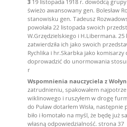
3
19 listopada 1918 r. dowódcą grupy 
świeżo awansowany gen. Bolesław Roj
stanowisku gen. Tadeusz Rozwadows
powołała 22 listopada swoich przeds
W.Grzędzielskiego i H.Libermana. 25 
zatwierdziła ich jako swoich przedst
Rychlika i hr.Skarbka jako komisarzy
doprowadzić do unormowania stosun
r
Wspomnienia nauczyciela z Wołyn
zatrudnieniu, spakowałem najpotrzeb
wiklinowego i ruszyłem w drogę furma
do Puław dotarłem Wisła, następnie 
biło i łomotało na myśl, że będę już
własną odpowiedzialność. strona 37