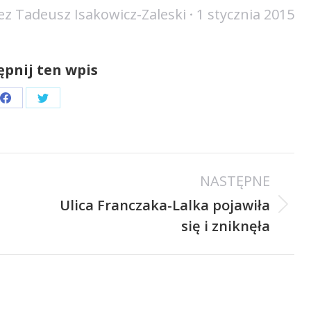
ez
Tadeusz Isakowicz-Zaleski
1 stycznia 2015
pnij ten wpis
Share
Share
on
on
Facebook
Twitter
NASTĘPNE
Ulica Franczaka-Lalka pojawiła
Następny
się i zniknęła
wpis: