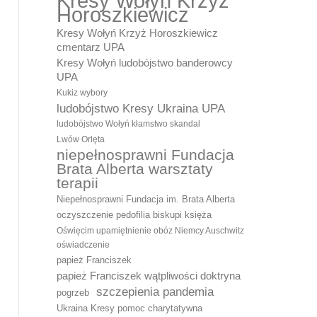
Kresy Wołyń Krzyż
Horoszkiewicz
Kresy Wołyń Krzyż Horoszkiewicz
cmentarz UPA
Kresy Wołyń ludobójstwo banderowcy
UPA
Kukiz wybory
ludobójstwo Kresy Ukraina UPA
ludobójstwo Wołyń kłamstwo skandal
Lwów Orlęta
niepełnosprawni Fundacja
Brata Alberta warsztaty
terapii
Niepełnosprawni Fundacja im. Brata Alberta
oczyszczenie pedofilia biskupi księża
Oświęcim upamiętnienie obóz Niemcy Auschwitz
oświadczenie
papież Franciszek
papież Franciszek wątpliwości doktryna
szczepienia pandemia
pogrzeb
Ukraina Kresy pomoc charytatywna