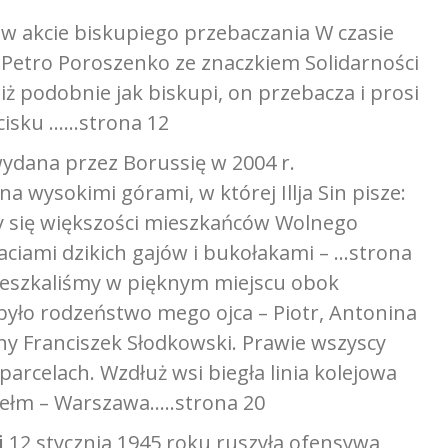
w akcie biskupiego przebaczania W czasie
 Petro Poroszenko ze znaczkiem Solidarności
 iż podobnie jak biskupi, on przebacza i prosi
cisku ……strona 12
wydana przez Borussię w 2004 r.
a wysokimi górami, w której Illja Sin pisze:
zy się większości mieszkańców Wolnego
aciami dzikich gajów i bukołakami – …strona
ieszkaliśmy w pięknym miejscu obok
yło rodzeństwo mego ojca – Piotr, Antonina
ony Franciszek Słodkowski. Prawie wszyscy
arcelach. Wzdłuż wsi biegła linia kolejowa
hełm – Warszawa…..strona 20
i
12 stycznia 1945 roku ruszyła ofensywa