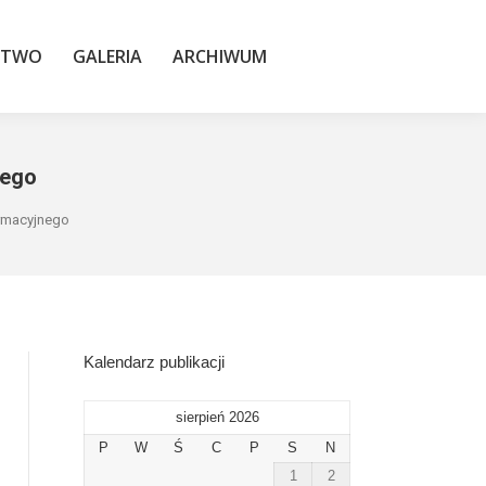
TWO
GALERIA
ARCHIWUM
STWO
GALERIA
ARCHIWUM
nego
rmacyjnego
Kalendarz publikacji
sierpień 2026
P
W
Ś
C
P
S
N
1
2