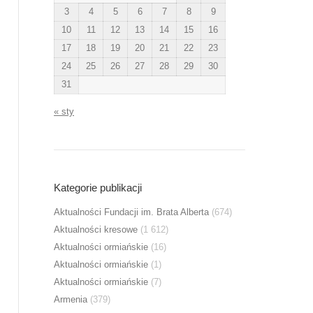
3
4
5
6
7
8
9
10
11
12
13
14
15
16
17
18
19
20
21
22
23
24
25
26
27
28
29
30
31
« sty
Kategorie publikacji
Aktualności Fundacji im. Brata Alberta
(674)
Aktualności kresowe
(1 612)
Aktualności ormiańskie
(16)
Aktualności ormiańskie
(1)
Aktualności ormiańskie
(7)
Armenia
(379)