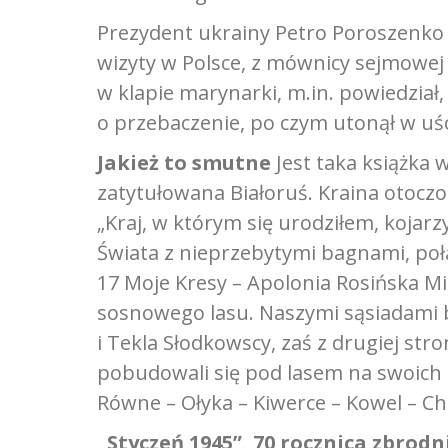
Prezydent ukrainy Petro Poroszenko 
wizyty w Polsce, z mównicy sejmowej
w klapie marynarki, m.in. powiedział,
o przebaczenie, po czym utonął w uś
Jakież to smutne
Jest taka książka 
zatytułowana Białoruś. Kraina otoczon
„Kraj, w którym się urodziłem, kojar
Świata z nieprzebytymi bagnami, poł
17 Moje Kresy – Apolonia Rosińska M
sosnowego lasu. Naszymi sąsiadami b
i Tekla Słodkowscy, zaś z drugiej str
pobudowali się pod lasem na swoich p
Równe – Ołyka – Kiwerce – Kowel – C
„Styczeń 1945”, 70 rocznica zbrodn