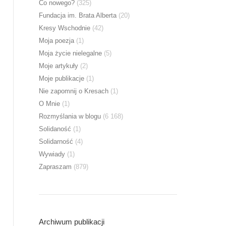
Co nowego?
(325)
Fundacja im. Brata Alberta
(20)
Kresy Wschodnie
(42)
Moja poezja
(1)
Moja życie nielegalne
(5)
Moje artykuły
(2)
Moje publikacje
(1)
Nie zapomnij o Kresach
(1)
O Mnie
(1)
Rozmyślania w blogu
(6 168)
Solidaność
(1)
Solidarność
(4)
Wywiady
(1)
Zapraszam
(879)
Archiwum publikacji