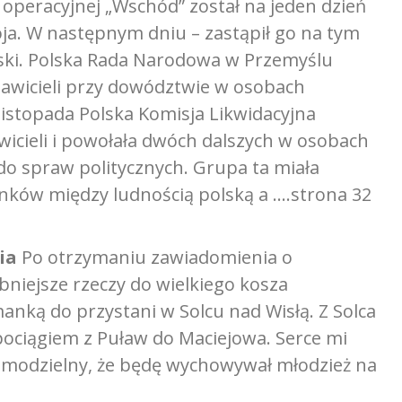
operacyjnej „Wschód” został na jeden dzień
a. W następnym dniu – zastąpił go na tym
ki. Polska Rada Narodowa w Przemyślu
tawicieli przy dowództwie w osobach
listopada Polska Komisja Likwidacyjna
awicieli i powołała dwóch dalszych w osobach
 do spraw politycznych. Grupa ta miała
ków między ludnością polską a ….strona 32
ia
Po otrzymaniu zawiadomienia o
niejsze rzeczy do wielkiego kosza
nką do przystani w Solcu nad Wisłą. Z Solca
pociągiem z Puław do Maciejowa. Serce mi
 samodzielny, że będę wychowywał młodzież na