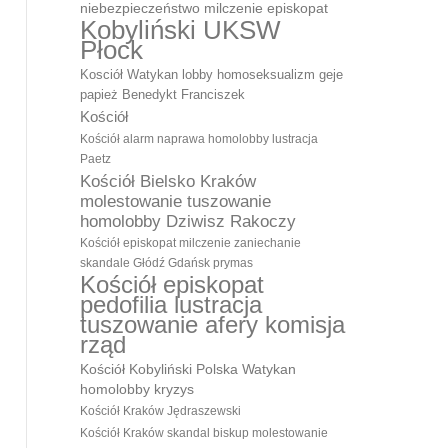
niebezpieczeństwo milczenie episkopat
Kobyliński UKSW
Płock
Kosciół Watykan lobby homoseksualizm geje
papież Benedykt Franciszek
Kościół
Kościół alarm naprawa homolobby lustracja
Paetz
Kościół Bielsko Kraków
molestowanie tuszowanie
homolobby Dziwisz Rakoczy
Kościół episkopat milczenie zaniechanie
skandale Głódź Gdańsk prymas
Kościół episkopat
pedofilia lustracja
tuszowanie afery komisja
rząd
Kościół Kobyliński Polska Watykan
homolobby kryzys
Kościół Kraków Jędraszewski
Kościół Kraków skandal biskup molestowanie