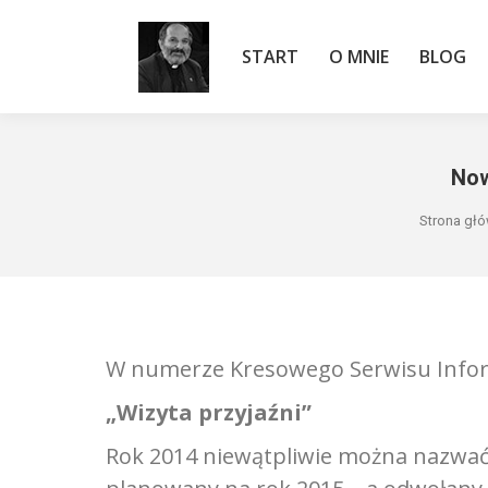
START
O MNIE
BLOG
START
O MNIE
BLOG
Now
Jesteś 
Strona gł
W numerze Kresowego Serwisu Inform
„Wizyta przyjaźni”
Rok 2014 niewątpliwie można nazwać 