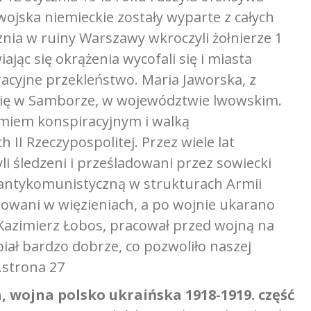
wojska niemieckie zostały wyparte z całych
nia w ruiny Warszawy wkroczyli żołnierze 1
jąc się okrążenia wycofali się i miasta
acyjne przekleństwo. Maria Jaworska, z
 się w Samborze, w województwie lwowskim.
iemiem konspiracyjnym i walką
II Rzeczypospolitej. Przez wiele lat
yli śledzeni i prześladowani przez sowiecki
i antykomunistyczną w strukturach Armii
rowani w więzieniach, a po wojnie ukarano
i, Kazimierz Łobos, pracował przed wojną na
biał bardzo dobrze, co pozwoliło naszej
.strona 27
wojna polsko ukraińska 1918-1919. część