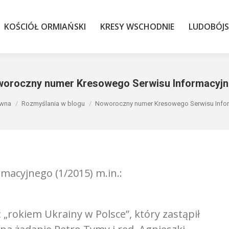
KOŚCIÓŁ ORMIAŃSKI
KRESY WSCHODNIE
LUDOBÓJS
KOŚCIÓŁ ORMIAŃSKI
KRESY WSCHODNIE
LUDOBÓJ
oroczny numer Kresowego Serwisu Informacyj
tutaj:
ówna
Rozmyślania w blogu
Noworoczny numer Kresowego Serwisu Info
acyjnego (1/2015) m.in.:
„rokiem Ukrainy w Polsce”, który zastąpił