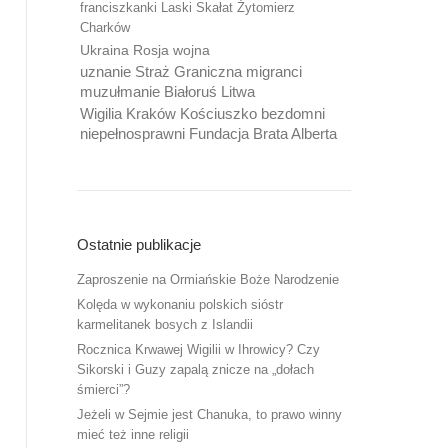
franciszkanki Laski Skałat Żytomierz
Charków
Ukraina Rosja wojna
uznanie Straż Graniczna migranci
muzułmanie Białoruś Litwa
Wigilia Kraków Kościuszko bezdomni
niepełnosprawni Fundacja Brata Alberta
Ostatnie publikacje
Zaproszenie na Ormiańskie Boże Narodzenie
Kolęda w wykonaniu polskich sióstr
karmelitanek bosych z Islandii
Rocznica Krwawej Wigilii w Ihrowicy? Czy
Sikorski i Guzy zapalą znicze na „dołach
śmierci”?
Jeżeli w Sejmie jest Chanuka, to prawo winny
mieć też inne religii