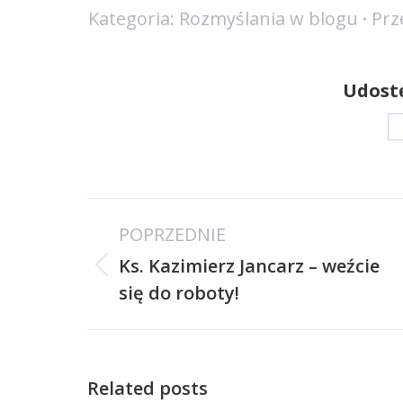
Kategoria:
Rozmyślania w blogu
Prz
Udostę
Nawigacja
POPRZEDNIE
wpisów
Ks. Kazimierz Jancarz – weźcie
Poprzedni
się do roboty!
wpis:
Related posts