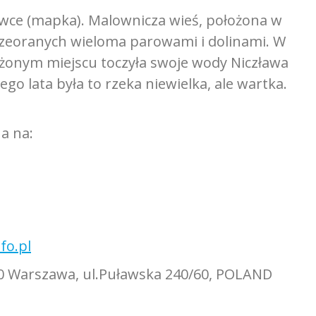
ce (mapka). Malownicza wieś, położona w
rzeoranych wieloma parowami i dolinami. W
ożonym miejscu toczyła swoje wody Niczława
go lata była to rzeka niewielka, ale wartka.
a na:
fo.pl
-670 Warszawa, ul.Puławska 240/60, POLAND