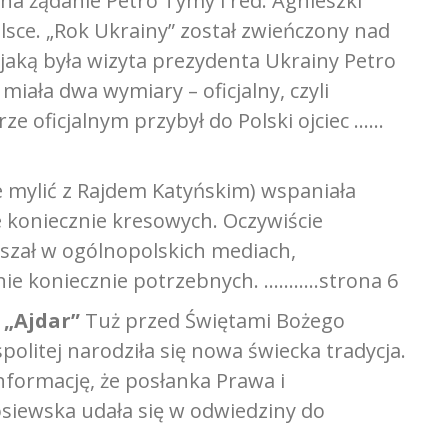
na żądanie Petro Tymy i red. Agnieszki
sce. „Rok Ukrainy” został zwieńczony nad
jaką była wizyta prezydenta Ukrainy Petro
miała dwa wymiary – oficjalny, czyli
e oficjalnym przybył do Polski ojciec ……
e mylić z Rajdem Katyńskim) wspaniała
e koniecznie kresowych. Oczywiście
łyszał w ogólnopolskich mediach,
ie koniecznie potrzebnych. ………..strona 6
 „Ajdar”
Tuż przed Świętami Bożego
olitej narodziła się nowa świecka tradycja.
informację, że posłanka Prawa i
siewska udała się w odwiedziny do