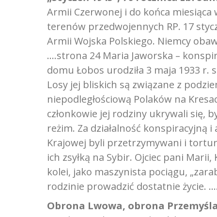
Armii Czerwonej i do końca miesiąca 
terenów przedwojennych RP. 17 stycz
Armii Wojska Polskiego. Niemcy obawia
….strona 24 Maria Jaworska – konspir
domu Łobos urodziła 3 maja 1933 r.
Losy jej bliskich są związane z podz
niepodległościową Polaków na Kresach 
członkowie jej rodziny ukrywali się, b
reżim. Za działalność konspiracyjną 
Krajowej byli przetrzymywani i tortu
ich zsyłką na Sybir. Ojciec pani Mari
kolei, jako maszynista pociągu, „zara
rodzinie prowadzić dostatnie życie. …
Obrona Lwowa, obrona Przemyśla, 