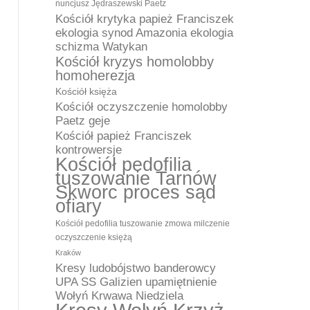
nuncjusz Jędraszewski Paetz
Kościół krytyka papież Franciszek
ekologia synod Amazonia ekologia
schizma Watykan
Kościół kryzys homolobby
homoherezja
Kościół księża
Kościół oczyszczenie homolobby
Paetz geje
Kościół papież Franciszek
kontrowersje
Kościół pedofilia
tuszowanie Tarnów
Skworc proces sąd
ofiary
Kościół pedofilia tuszowanie zmowa milczenie
oczyszczenie księżą
Kraków
Kresy ludobójstwo banderowcy
UPA SS Galizien upamiętnienie
Wołyń Krwawa Niedziela