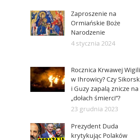
Zaproszenie na
Ormiańskie Boże
Narodzenie
4 stycznia 2024
Rocznica Krwawej Wigili
w Ihrowicy? Czy Sikorsk
i Guzy zapalą znicze na
„dołach śmierci”?
23 grudnia 2023
Prezydent Duda
krytykując Polaków