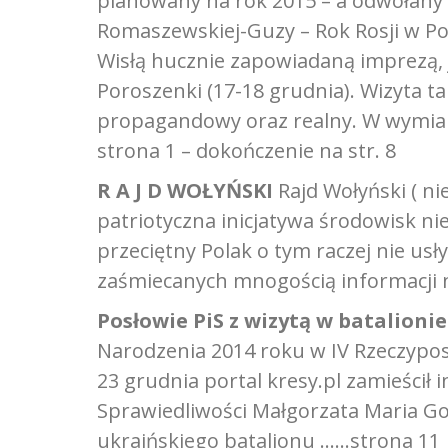
planowany na rok 2015 – a odwołany 
Romaszewskiej-Guzy – Rok Rosji w Pol
Wisłą hucznie zapowiadaną imprezą, 
Poroszenki (17-18 grudnia). Wizyta ta 
propagandowy oraz realny. W wymiarz
strona 1 – dokończenie na str. 8
R A J D WOŁYŃSKI
Rajd Wołyński ( ni
patriotyczna inicjatywa środowisk ni
przeciętny Polak o tym raczej nie us
zaśmiecanych mnogością informacji n
Posłowie PiS z wizytą w batalionie
Narodzenia 2014 roku w IV Rzeczyposp
23 grudnia portal kresy.pl zamieścił 
Sprawiedliwości Małgorzata Maria Go
ukraińskiego batalionu ……strona 11