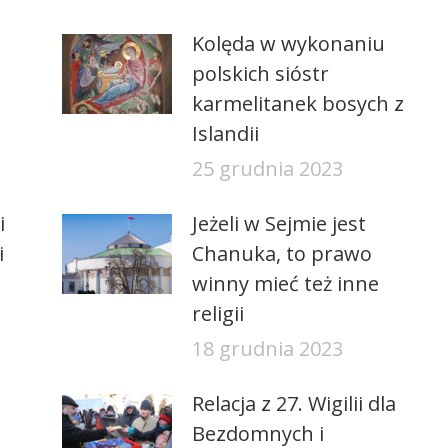
Kolęda w wykonaniu
polskich sióstr
karmelitanek bosych z
Islandii
25 grudnia 2023
i
Jeżeli w Sejmie jest
i
Chanuka, to prawo
winny mieć też inne
religii
18 grudnia 2023
Relacja z 27. Wigilii dla
Bezdomnych i