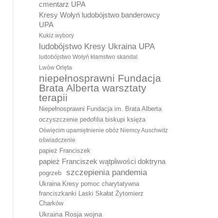
cmentarz UPA
Kresy Wołyń ludobójstwo banderowcy
UPA
Kukiz wybory
ludobójstwo Kresy Ukraina UPA
ludobójstwo Wołyń kłamstwo skandal
Lwów Orlęta
niepełnosprawni Fundacja
Brata Alberta warsztaty
terapii
Niepełnosprawni Fundacja im. Brata Alberta
oczyszczenie pedofilia biskupi księża
Oświęcim upamiętnienie obóz Niemcy Auschwitz
oświadczenie
papież Franciszek
papież Franciszek wątpliwości doktryna
szczepienia pandemia
pogrzeb
Ukraina Kresy pomoc charytatywna
franciszkanki Laski Skałat Żytomierz
Charków
Ukraina Rosja wojna