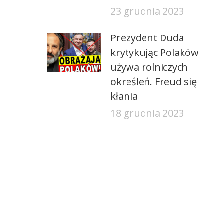
23 grudnia 2023
Prezydent Duda
krytykując Polaków
używa rolniczych
określeń. Freud się
kłania
18 grudnia 2023