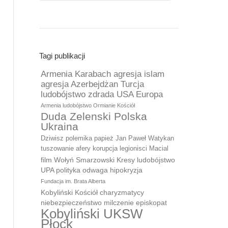
Tagi publikacji
Armenia Karabach agresja islam
agresja Azerbejdżan Turcja
ludobójstwo zdrada USA Europa
Armenia ludobójstwo Ormianie Kościół
Duda Zelenski Polska
Ukraina
Dziwisz polemika papież Jan Paweł Watykan
tuszowanie afery korupcja legionisci Macial
film Wołyń Smarzowski Kresy ludobójstwo
UPA polityka odwaga hipokryzja
Fundacja im. Brata Alberta
Kobyliński Kościół charyzmatycy
niebezpieczeństwo milczenie episkopat
Kobyliński UKSW
Płock