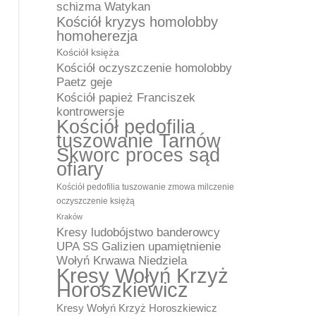
schizma Watykan
Kościół kryzys homolobby
homoherezja
Kościół księża
Kościół oczyszczenie homolobby
Paetz geje
Kościół papież Franciszek
kontrowersje
Kościół pedofilia
tuszowanie Tarnów
Skworc proces sąd
ofiary
Kościół pedofilia tuszowanie zmowa milczenie
oczyszczenie księżą
Kraków
Kresy ludobójstwo banderowcy
UPA SS Galizien upamiętnienie
Wołyń Krwawa Niedziela
Kresy Wołyń Krzyż
Horoszkiewicz
Kresy Wołyń Krzyż Horoszkiewicz