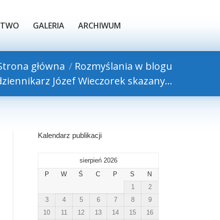
TWO
GALERIA
ARCHIWUM
STWO
GALERIA
ARCHIWUM
Strona główna
Rozmyślania w blogu
dziennikarz Józef Wieczorek skazany…
Kalendarz publikacji
sierpień 2026
P
W
Ś
C
P
S
N
1
2
3
4
5
6
7
8
9
10
11
12
13
14
15
16