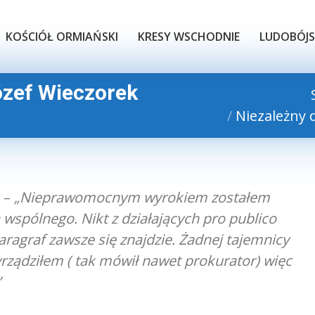
KOŚCIÓŁ ORMIAŃSKI
KRESY WSCHODNIE
LUDOBÓJS
KOŚCIÓŁ ORMIAŃSKI
KRESY WSCHODNIE
LUDOBÓJ
ózef Wieczorek
Niezależny 
 –
„Nieprawomocnym wyrokiem zostałem
 wspólnego. Nikt z działających pro publico
aragraf zawsze się znajdzie. Żadnej tajemnicy
rządziłem ( tak mówił nawet prokurator) więc
”