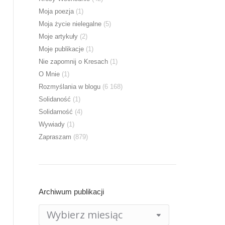
Moja poezja
(1)
Moja życie nielegalne
(5)
Moje artykuły
(2)
Moje publikacje
(1)
Nie zapomnij o Kresach
(1)
O Mnie
(1)
Rozmyślania w blogu
(6 168)
Solidaność
(1)
Solidarność
(4)
Wywiady
(1)
Zapraszam
(879)
Archiwum publikacji
Archiwum
publikacji