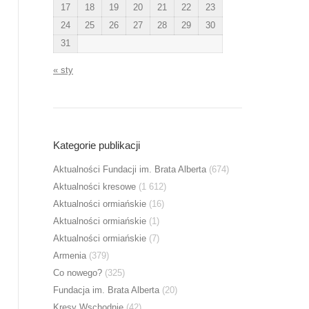
17
18
19
20
21
22
23
24
25
26
27
28
29
30
31
« sty
Kategorie publikacji
Aktualności Fundacji im. Brata Alberta
(674)
Aktualności kresowe
(1 612)
Aktualności ormiańskie
(16)
Aktualności ormiańskie
(1)
Aktualności ormiańskie
(7)
Armenia
(379)
Co nowego?
(325)
Fundacja im. Brata Alberta
(20)
Kresy Wschodnie
(42)