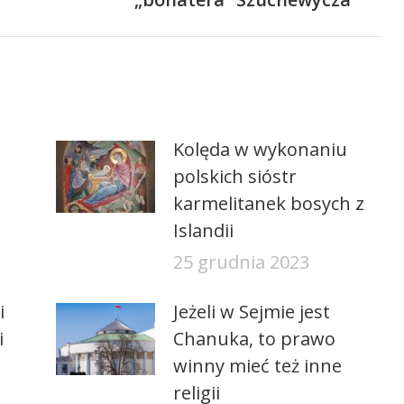
Kolęda w wykonaniu
polskich sióstr
karmelitanek bosych z
Islandii
25 grudnia 2023
i
Jeżeli w Sejmie jest
i
Chanuka, to prawo
winny mieć też inne
religii