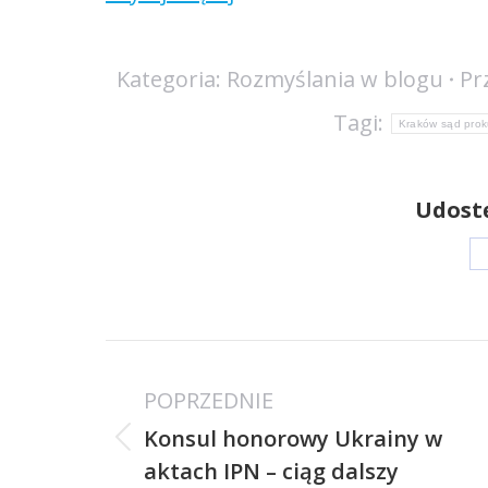
Kategoria:
Rozmyślania w blogu
Pr
Tagi:
Kraków sąd prok
Udostę
Nawigacja
wpisów
POPRZEDNIE
Konsul honorowy Ukrainy w
Poprzedni
aktach IPN – ciąg dalszy
wpis: