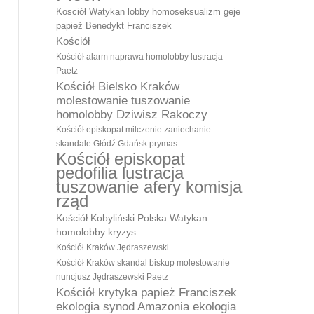
Kosciół Watykan lobby homoseksualizm geje
papież Benedykt Franciszek
Kościół
Kościół alarm naprawa homolobby lustracja
Paetz
Kościół Bielsko Kraków
molestowanie tuszowanie
homolobby Dziwisz Rakoczy
Kościół episkopat milczenie zaniechanie
skandale Głódź Gdańsk prymas
Kościół episkopat
pedofilia lustracja
tuszowanie afery komisja
rząd
Kościół Kobyliński Polska Watykan
homolobby kryzys
Kościół Kraków Jędraszewski
Kościół Kraków skandal biskup molestowanie
nuncjusz Jędraszewski Paetz
Kościół krytyka papież Franciszek
ekologia synod Amazonia ekologia