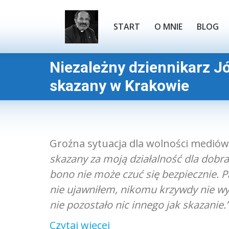
START
O MNIE
BLOG
START
O MNIE
BLOG
Niezależny dziennikarz J
Jesteś tutaj:
skazany w Krakowie
Groźna sytuacja dla wolności mediów
skazany za moją działalność dla dobra
bono nie może czuć się bezpiecznie. P
nie ujawniłem, nikomu krzywdy nie wy
nie pozostało nic innego jak skazanie.
Czytaj więcej