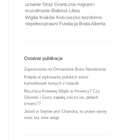
uznanie Straż Graniczna migranci
muzułmanie Białoruś Litwa
Wigilia Kraków Kościuszko bezdomni
niepełnosprawni Fundacja Brata Alberta
Ostatnie publikacje
Zaproszenie na Ormiańskie Boże Narodzenie
Kolęda w wykonaniu polskich sióstr
karmelitanek bosych z Islandii
Rocznica Krwawej Wigilii w Ihrowicy? Czy
Sikorski i Guzy zapalą znicze na „dołach
śmierci”?
Jeżeli w Sejmie jest Chanuka, to prawo winny
mieć też inne religii