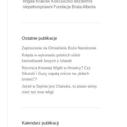
Wigilia Kraków Kościuszko bezdomni
niepełnosprawni Fundacja Brata Alberta
Ostatnie publikacje
Zaproszenie na Ormiańskie Boże Narodzenie
Kolęda w wykonaniu polskich sióstr
karmelitanek bosych z Islandii
Rocznica Krwawej Wigilii w Ihrowicy? Czy
Sikorski i Guzy zapalą znicze na „dołach
śmierci”?
Jeżeli w Sejmie jest Chanuka, to prawo winny
mieć też inne religii
Kalendarz publikacji