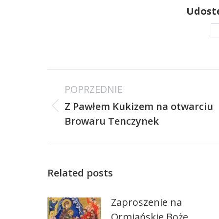
Udostę
Nawigacja
POPRZEDNIE
wpisów
Z Pawłem Kukizem na otwarciu
Poprzedni
Browaru Tenczynek
wpis:
Related posts
Zaproszenie na
Ormiańskie Boże