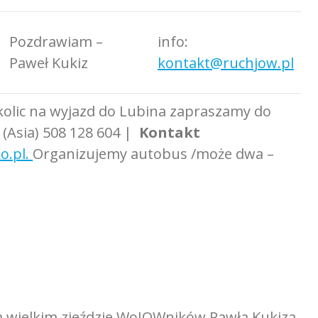
Pozdrawiam –
info:
Paweł Kukiz
kontakt@ruchjow.pl
okolic na wyjazd do Lubina zapraszamy do
:
(Asia)
508 128 604
|
Kontakt
o.pl.
Organizujemy autobus /może dwa –
a wielkim zjeździe WoJOWników Pawła Kukiza