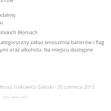
iorców
ndalnej
du
bińskich Błoniach
ategoryczny zakaz wnoszenia banerów i flag
nymi oraz alkoholu. Na miejscu dostępne
eusz Isakowicz-Zaleski
20 czerwca 2015
:
Kukiz wybory Lubin