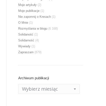
Moje artykuły
(2)
Moje publikacje
(1)
Nie zapomnij o Kresach
(1)
O Mnie
(1)
Rozmyślania w blogu
(6 168)
Solidaność
(1)
Solidarność
(4)
Wywiady
(1)
Zapraszam
(879)
Archiwum publikacji
Archiwum
publikacji