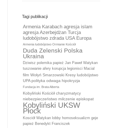
Tagi publikacji
Armenia Karabach agresja islam
agresja Azerbejdżan Turcja
ludobójstwo zdrada USA Europa
Armenia ludobójstwo Ormianie Kościół
Duda Zelenski Polska
Ukraina
Dziwisz polemika papież Jan Paweł Watykan
tuszowanie afery korupcja legionisci Macial
film Wołyń Smarzowski Kresy ludobójstwo
UPA polityka odwaga hipokryzja
Fundacja im. Brata Alberta
Kobyliński Kościół charyzmatycy
niebezpieczeństwo milczenie episkopat
Kobyliński UKSW
Płock
Kosciół Watykan lobby homoseksualizm geje
papież Benedykt Franciszek