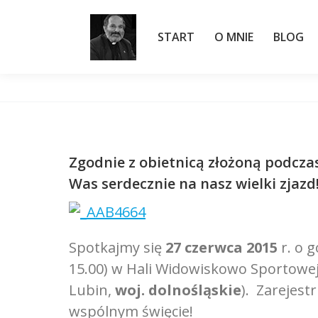
START
O MNIE
BLOG
START
O MNIE
BLOG
Jesteś tutaj:
Strona główna
Zapraszam
Lubin,
Zgodnie z obietnicą złożoną podcz
Was serdecznie na nasz wielki zjazd
Spotkajmy się
27 czerwca 2015
r. o 
15.00) w Hali Widowiskowo Sportowe
Lubin,
woj. dolnośląskie
). Zarejest
wspólnym święcie!