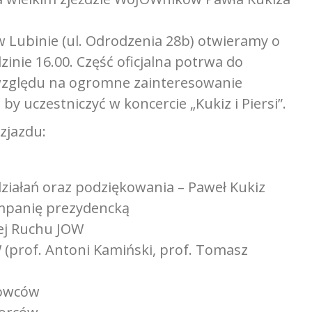
 Lubinie (ul. Odrodzenia 28b) otwieramy o
inie 16.00. Część oficjalna potrwa do
 względu na ogromne zainteresowanie
by uczestniczyć w koncercie „Kukiz i Piersi”.
zjazdu:
iałań oraz podziękowania – Paweł Kukiz
ampanię prezydencką
ej Ruchu JOW
 (prof. Antoni Kamiński, prof. Tomasz
dowców