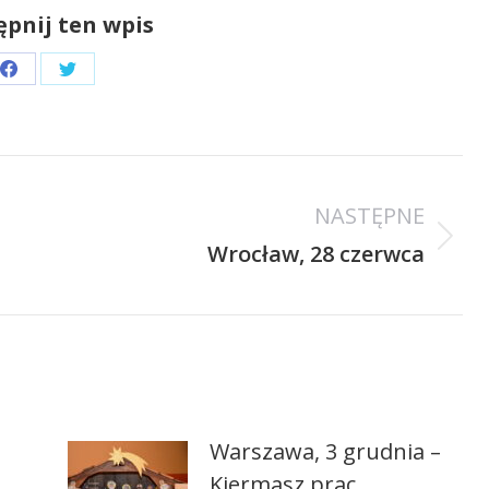
pnij ten wpis
Share
Share
on
on
Facebook
Twitter
NASTĘPNE
Następny
Wrocław, 28 czerwca
wpis:
Warszawa, 3 grudnia –
Kiermasz prac