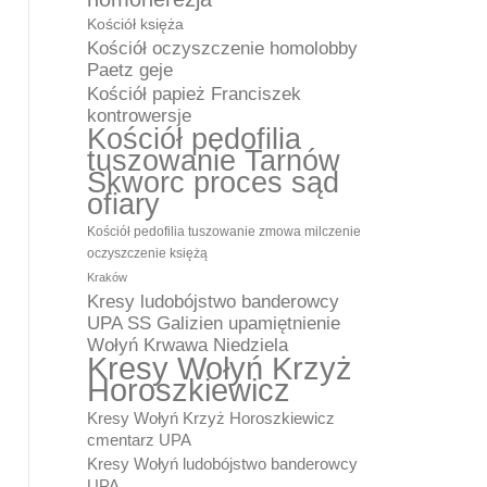
Kościół księża
Kościół oczyszczenie homolobby
Paetz geje
Kościół papież Franciszek
kontrowersje
Kościół pedofilia
tuszowanie Tarnów
Skworc proces sąd
ofiary
Kościół pedofilia tuszowanie zmowa milczenie
oczyszczenie księżą
Kraków
Kresy ludobójstwo banderowcy
UPA SS Galizien upamiętnienie
Wołyń Krwawa Niedziela
Kresy Wołyń Krzyż
Horoszkiewicz
Kresy Wołyń Krzyż Horoszkiewicz
cmentarz UPA
Kresy Wołyń ludobójstwo banderowcy
UPA