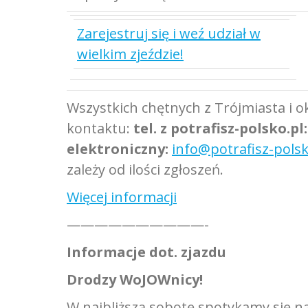
Zarejestruj się i weź udział w
wielkim zjeździe!
Wszystkich chętnych z Trójmiasta i 
kontaktu:
tel.
z potrafisz-polsko.pl
elektroniczny:
info@potrafisz-polsk
zależy od ilości zgłoszeń.
Więcej informacji
——————————-
Informacje dot. zjazdu
Drodzy WoJOWnicy!
W najbliższą sobotę spotykamy się n