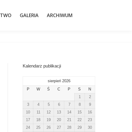
TWO
GALERIA
ARCHIWUM
STWO
GALERIA
ARCHIWUM
Kalendarz publikacji
sierpień 2026
P
W
Ś
C
P
S
N
1
2
3
4
5
6
7
8
9
10
11
12
13
14
15
16
17
18
19
20
21
22
23
24
25
26
27
28
29
30