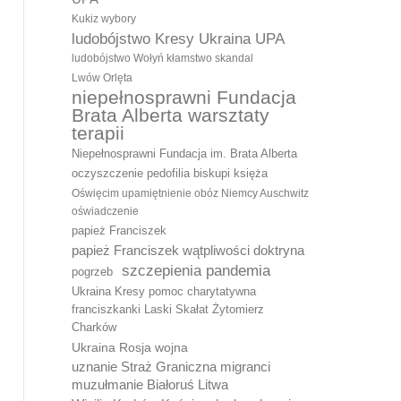
Kukiz wybory
ludobójstwo Kresy Ukraina UPA
ludobójstwo Wołyń kłamstwo skandal
Lwów Orlęta
niepełnosprawni Fundacja
Brata Alberta warsztaty
terapii
Niepełnosprawni Fundacja im. Brata Alberta
oczyszczenie pedofilia biskupi księża
Oświęcim upamiętnienie obóz Niemcy Auschwitz
oświadczenie
papież Franciszek
papież Franciszek wątpliwości doktryna
szczepienia pandemia
pogrzeb
Ukraina Kresy pomoc charytatywna
franciszkanki Laski Skałat Żytomierz
Charków
Ukraina Rosja wojna
uznanie Straż Graniczna migranci
muzułmanie Białoruś Litwa