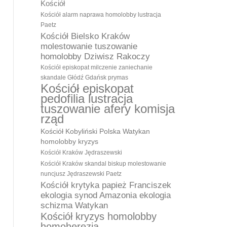
Kościół
Kościół alarm naprawa homolobby lustracja
Paetz
Kościół Bielsko Kraków
molestowanie tuszowanie
homolobby Dziwisz Rakoczy
Kościół episkopat milczenie zaniechanie
skandale Głódź Gdańsk prymas
Kościół episkopat
pedofilia lustracja
tuszowanie afery komisja
rząd
Kościół Kobyliński Polska Watykan
homolobby kryzys
Kościół Kraków Jędraszewski
Kościół Kraków skandal biskup molestowanie
nuncjusz Jędraszewski Paetz
Kościół krytyka papież Franciszek
ekologia synod Amazonia ekologia
schizma Watykan
Kościół kryzys homolobby
homoherezja