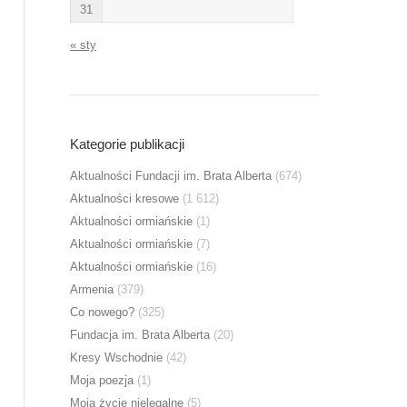
31
« sty
Kategorie publikacji
Aktualności Fundacji im. Brata Alberta
(674)
Aktualności kresowe
(1 612)
Aktualności ormiańskie
(1)
Aktualności ormiańskie
(7)
Aktualności ormiańskie
(16)
Armenia
(379)
Co nowego?
(325)
Fundacja im. Brata Alberta
(20)
Kresy Wschodnie
(42)
Moja poezja
(1)
Moja życie nielegalne
(5)