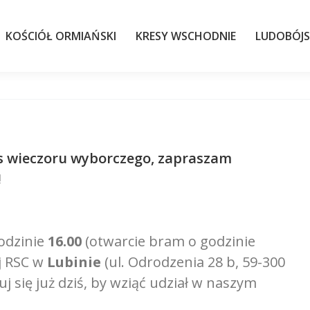
KOŚCIÓŁ ORMIAŃSKI
KRESY WSCHODNIE
LUDOBÓJS
KOŚCIÓŁ ORMIAŃSKI
KRESY WSCHODNIE
LUDOBÓJ
 27 czerwca
as wieczoru wyborczego, zapraszam
!
godzinie
16.00
(otwarcie bram o godzinie
j RSC w
Lubinie
(ul. Odrodzenia 28 b, 59-300
ruj się już dziś, by wziąć udział w naszym