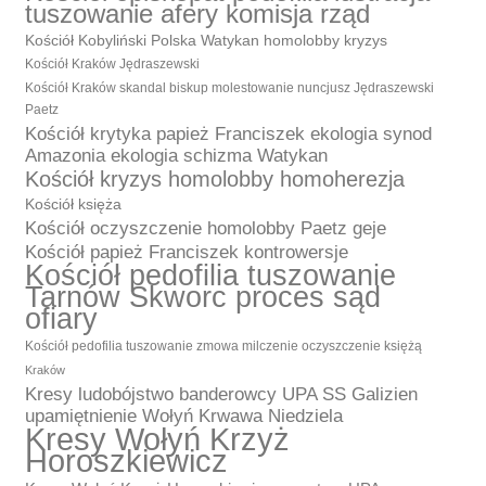
tuszowanie afery komisja rząd
Kościół Kobyliński Polska Watykan homolobby kryzys
Kościół Kraków Jędraszewski
Kościół Kraków skandal biskup molestowanie nuncjusz Jędraszewski
Paetz
Kościół krytyka papież Franciszek ekologia synod
Amazonia ekologia schizma Watykan
Kościół kryzys homolobby homoherezja
Kościół księża
Kościół oczyszczenie homolobby Paetz geje
Kościół papież Franciszek kontrowersje
Kościół pedofilia tuszowanie
Tarnów Skworc proces sąd
ofiary
Kościół pedofilia tuszowanie zmowa milczenie oczyszczenie księżą
Kraków
Kresy ludobójstwo banderowcy UPA SS Galizien
upamiętnienie Wołyń Krwawa Niedziela
Kresy Wołyń Krzyż
Horoszkiewicz