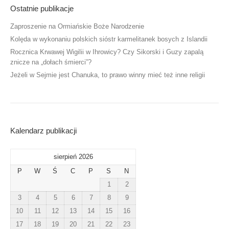
Ostatnie publikacje
Zaproszenie na Ormiańskie Boże Narodzenie
Kolęda w wykonaniu polskich sióstr karmelitanek bosych z Islandii
Rocznica Krwawej Wigilii w Ihrowicy? Czy Sikorski i Guzy zapalą
znicze na „dołach śmierci”?
Jeżeli w Sejmie jest Chanuka, to prawo winny mieć też inne religii
Kalendarz publikacji
sierpień 2026
P
W
Ś
C
P
S
N
1
2
3
4
5
6
7
8
9
10
11
12
13
14
15
16
17
18
19
20
21
22
23