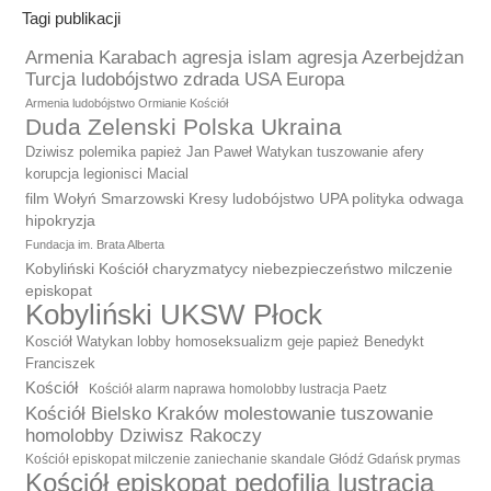
Tagi publikacji
Armenia Karabach agresja islam agresja Azerbejdżan
Turcja ludobójstwo zdrada USA Europa
Armenia ludobójstwo Ormianie Kościół
Duda Zelenski Polska Ukraina
Dziwisz polemika papież Jan Paweł Watykan tuszowanie afery
korupcja legionisci Macial
film Wołyń Smarzowski Kresy ludobójstwo UPA polityka odwaga
hipokryzja
Fundacja im. Brata Alberta
Kobyliński Kościół charyzmatycy niebezpieczeństwo milczenie
episkopat
Kobyliński UKSW Płock
Kosciół Watykan lobby homoseksualizm geje papież Benedykt
Franciszek
Kościół
Kościół alarm naprawa homolobby lustracja Paetz
Kościół Bielsko Kraków molestowanie tuszowanie
homolobby Dziwisz Rakoczy
Kościół episkopat milczenie zaniechanie skandale Głódź Gdańsk prymas
Kościół episkopat pedofilia lustracja