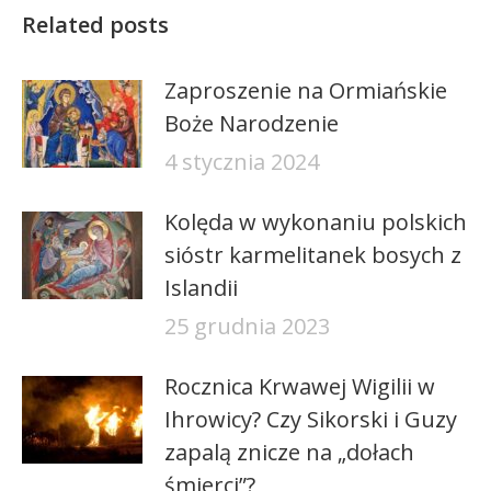
Related posts
Zaproszenie na Ormiańskie
Boże Narodzenie
4 stycznia 2024
Kolęda w wykonaniu polskich
sióstr karmelitanek bosych z
Islandii
25 grudnia 2023
Rocznica Krwawej Wigilii w
Ihrowicy? Czy Sikorski i Guzy
zapalą znicze na „dołach
śmierci”?