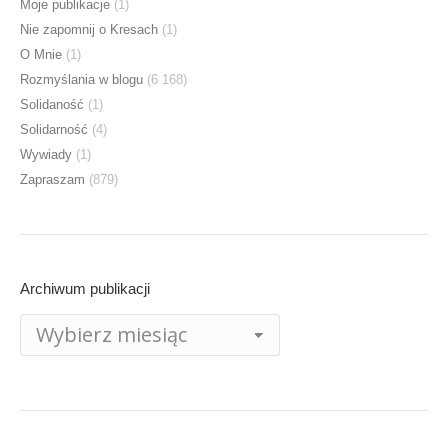
Moje publikacje
(1)
Nie zapomnij o Kresach
(1)
O Mnie
(1)
Rozmyślania w blogu
(6 168)
Solidaność
(1)
Solidarność
(4)
Wywiady
(1)
Zapraszam
(879)
Archiwum publikacji
Archiwum
publikacji