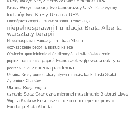
Kresy Wołyń Krzyż Horoszkiewicz cmentarz UPA
Kresy Wołyń ludobójstwo banderowcy UPA
Kukiz wybory
ludobójstwo Kresy Ukraina UPA
ludobójstwo Wołyń kłamstwo skandal
Lwów Orlęta
niepełnosprawni Fundacja Brata Alberta
warsztaty terapii
Niepełnosprawni Fundacja im. Brata Alberta
oczyszczenie pedofilia biskupi księża
Oświęcim upamiętnienie obóz Niemcy Auschwitz oświadczenie
papież Franciszek wątpliwości doktryna
papież Franciszek
szczepienia pandemia
pogrzeb
Ukraina Kresy pomoc charytatywna franciszkanki Laski Skałat
Żytomierz Charków
Ukraina Rosja wojna
uznanie Straż Graniczna migranci muzułmanie Białoruś Litwa
Wigilia Kraków Kościuszko bezdomni niepełnosprawni
Fundacja Brata Alberta