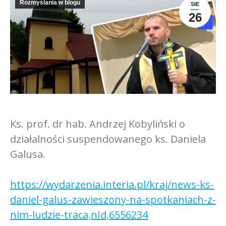
Rozmyślania w blogu
SIE
26
Ks. prof. dr hab. Andrzej Kobyliński o
działalności suspendowanego ks. Daniela
Galusa.
https://wydarzenia.interia.pl/kraj/news-ks-
daniel-galus-zawieszony-na-spotkaniach-z-
nim-ludzie-traca,nId,6556234