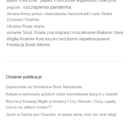
papież Franciszek wątpliwości doktryna
papież Franciszek
szczepienia pandemia
pogrzeb
Ukraina Kresy pomoc charytatywna franciszkanki Laski Skałat
Żytomierz Charków
Ukraina Rosja wojna
uznanie Straż Graniczna migranci muzułmanie Białoruś Litwa
Wigilia Kraków Kościuszko bezdomni niepełnosprawni
Fundacja Brata Alberta
Ostatnie publikacje
Zaproszenie na Ormiańskie Boże Narodzenie
Kolęda w wykonaniu polskich sióstr karmelitanek bosych z Islandii
Rocznica Krwawej Wigilii w Ihrowicy? Czy Sikorski i Guzy zapalą
znicze na „dołach śmierci”?
Jeżeli w Sejmie jest Chanuka, to prawo winny mieć też inne religii