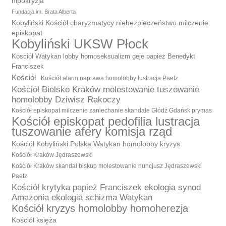
hipokryzja
Fundacja im. Brata Alberta
Kobyliński Kościół charyzmatycy niebezpieczeństwo milczenie
episkopat
Kobyliński UKSW Płock
Kosciół Watykan lobby homoseksualizm geje papież Benedykt
Franciszek
Kościół
Kościół alarm naprawa homolobby lustracja Paetz
Kościół Bielsko Kraków molestowanie tuszowanie
homolobby Dziwisz Rakoczy
Kościół episkopat milczenie zaniechanie skandale Głódź Gdańsk prymas
Kościół episkopat pedofilia lustracja
tuszowanie afery komisja rząd
Kościół Kobyliński Polska Watykan homolobby kryzys
Kościół Kraków Jędraszewski
Kościół Kraków skandal biskup molestowanie nuncjusz Jędraszewski
Paetz
Kościół krytyka papież Franciszek ekologia synod
Amazonia ekologia schizma Watykan
Kościół kryzys homolobby homoherezja
Kościół księża