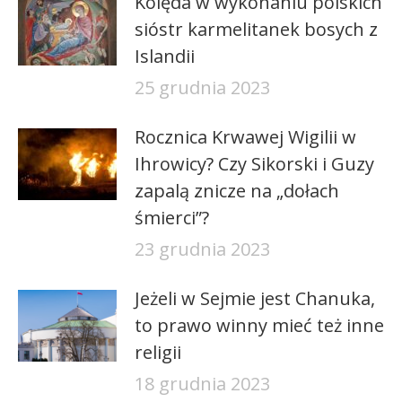
Kolęda w wykonaniu polskich
sióstr karmelitanek bosych z
Islandii
25 grudnia 2023
Rocznica Krwawej Wigilii w
Ihrowicy? Czy Sikorski i Guzy
zapalą znicze na „dołach
śmierci”?
23 grudnia 2023
Jeżeli w Sejmie jest Chanuka,
to prawo winny mieć też inne
religii
18 grudnia 2023