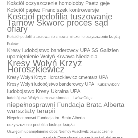
Kościół oczyszczenie homolobby Paetz geje
Kościół papież Franciszek kontrowersje
Kościół pedofilia tuszowanie
Tarnów Skworc proces sąd
ofiary
Kościół pedofilia tuszowanie zmowa milczenie oczyszczenie księżą
Kraków
Kresy ludobójstwo banderowcy UPA SS Galizien
upamiętnienie Wołyń Krwawa Niedziela
Kresy Wołyń Krzyż
Horoszkiewicz
Kresy Wołyń Krzyż Horoszkiewicz cmentarz UPA
Kresy Wołyń ludobójstwo banderowcy UPA
Kukiz wybory
ludobójstwo Kresy Ukraina UPA
ludobójstwo Wołyń kłamstwo skandal
Lwów Orlęta
niepełnosprawni Fundacja Brata Alberta
warsztaty terapii
Niepełnosprawni Fundacja im. Brata Alberta
oczyszczenie pedofilia biskupi księża
Oświęcim upamiętnienie obóz Niemcy Auschwitz oświadczenie