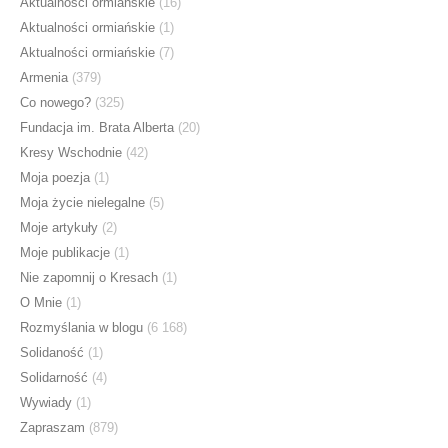
Aktualności ormiańskie
(16)
Aktualności ormiańskie
(1)
Aktualności ormiańskie
(7)
Armenia
(379)
Co nowego?
(325)
Fundacja im. Brata Alberta
(20)
Kresy Wschodnie
(42)
Moja poezja
(1)
Moja życie nielegalne
(5)
Moje artykuły
(2)
Moje publikacje
(1)
Nie zapomnij o Kresach
(1)
O Mnie
(1)
Rozmyślania w blogu
(6 168)
Solidaność
(1)
Solidarność
(4)
Wywiady
(1)
Zapraszam
(879)