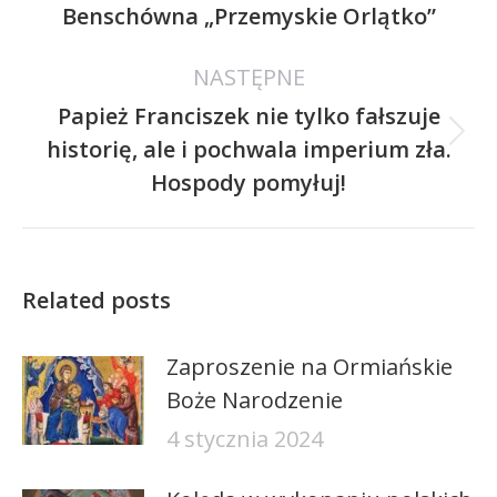
Benschówna „Przemyskie Orlątko”
wpis:
NASTĘPNE
Papież Franciszek nie tylko fałszuje
Następny
historię, ale i pochwala imperium zła.
wpis:
Hospody pomyłuj!
Related posts
Zaproszenie na Ormiańskie
Boże Narodzenie
4 stycznia 2024