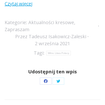
Czytaj więcej
Kategorie:
Aktualności kresowe
,
Zapraszam
Przez
Tadeusz Isakowicz-Zaleski
2 września 2021
Tagi:
Wilno Litwa Polacy
Udostępnij ten wpis
Share
Share
on
on
Facebook
Twitter
Nawigacja