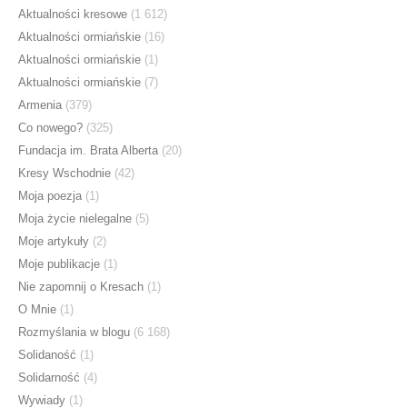
Aktualności kresowe
(1 612)
Aktualności ormiańskie
(16)
Aktualności ormiańskie
(1)
Aktualności ormiańskie
(7)
Armenia
(379)
Co nowego?
(325)
Fundacja im. Brata Alberta
(20)
Kresy Wschodnie
(42)
Moja poezja
(1)
Moja życie nielegalne
(5)
Moje artykuły
(2)
Moje publikacje
(1)
Nie zapomnij o Kresach
(1)
O Mnie
(1)
Rozmyślania w blogu
(6 168)
Solidaność
(1)
Solidarność
(4)
Wywiady
(1)