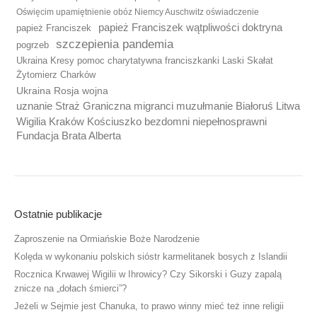
Oświęcim upamiętnienie obóz Niemcy Auschwitz oświadczenie
papież Franciszek wątpliwości doktryna
papież Franciszek
szczepienia pandemia
pogrzeb
Ukraina Kresy pomoc charytatywna franciszkanki Laski Skałat
Żytomierz Charków
Ukraina Rosja wojna
uznanie Straż Graniczna migranci muzułmanie Białoruś Litwa
Wigilia Kraków Kościuszko bezdomni niepełnosprawni
Fundacja Brata Alberta
Ostatnie publikacje
Zaproszenie na Ormiańskie Boże Narodzenie
Kolęda w wykonaniu polskich sióstr karmelitanek bosych z Islandii
Rocznica Krwawej Wigilii w Ihrowicy? Czy Sikorski i Guzy zapalą
znicze na „dołach śmierci”?
Jeżeli w Sejmie jest Chanuka, to prawo winny mieć też inne religii