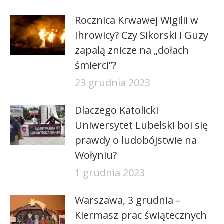
Rocznica Krwawej Wigilii w
Ihrowicy? Czy Sikorski i Guzy
zapalą znicze na „dołach
śmierci”?
23 grudnia 2023
Dlaczego Katolicki
Uniwersytet Lubelski boi się
prawdy o ludobójstwie na
Wołyniu?
1 grudnia 2023
Warszawa, 3 grudnia –
Kiermasz prac świątecznych