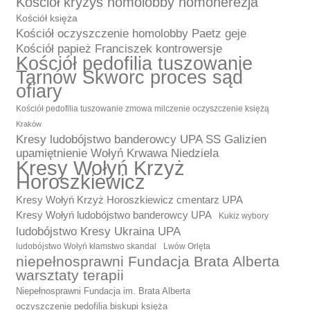
Kościół kryzys homolobby homoherezja
Kościół księża
Kościół oczyszczenie homolobby Paetz geje
Kościół papież Franciszek kontrowersje
Kościół pedofilia tuszowanie
Tarnów Skworc proces sąd
ofiary
Kościół pedofilia tuszowanie zmowa milczenie oczyszczenie księżą
Kraków
Kresy ludobójstwo banderowcy UPA SS Galizien
upamiętnienie Wołyń Krwawa Niedziela
Kresy Wołyń Krzyż
Horoszkiewicz
Kresy Wołyń Krzyż Horoszkiewicz cmentarz UPA
Kresy Wołyń ludobójstwo banderowcy UPA
Kukiz wybory
ludobójstwo Kresy Ukraina UPA
ludobójstwo Wołyń kłamstwo skandal
Lwów Orlęta
niepełnosprawni Fundacja Brata Alberta
warsztaty terapii
Niepełnosprawni Fundacja im. Brata Alberta
oczyszczenie pedofilia biskupi księża