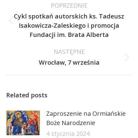
POPRZEDNIE
wpisów
Cykl spotkań autorskich ks. Tadeusz
Poprzedni
Isakowicza-Zaleskiego i promocja
wpis:
Fundacji im. Brata Alberta
NASTĘPNE
Następny
Wrocław, 7 września
wpis:
Related posts
Zaproszenie na Ormiańskie
Boże Narodzenie
4 stycznia 2024