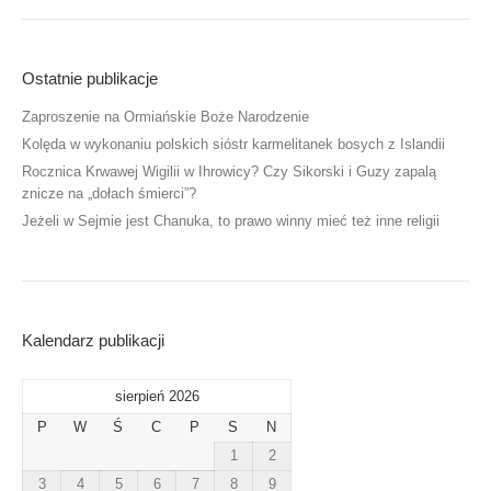
Ostatnie publikacje
Zaproszenie na Ormiańskie Boże Narodzenie
Kolęda w wykonaniu polskich sióstr karmelitanek bosych z Islandii
Rocznica Krwawej Wigilii w Ihrowicy? Czy Sikorski i Guzy zapalą
znicze na „dołach śmierci”?
Jeżeli w Sejmie jest Chanuka, to prawo winny mieć też inne religii
Kalendarz publikacji
sierpień 2026
P
W
Ś
C
P
S
N
1
2
3
4
5
6
7
8
9