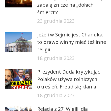
zapalą znicze na „dołach
śmierci”?
23 grudnia 2023
Jeżeli w Sejmie jest Chanuka,
to prawo winny mieć też inne
religii
18 grudnia 2023
Prezydent Duda krytykując
Polaków używa rolniczych
określeń. Freud się kłania
18 grudnia 2023
Relacja z 27. Wigilii dla