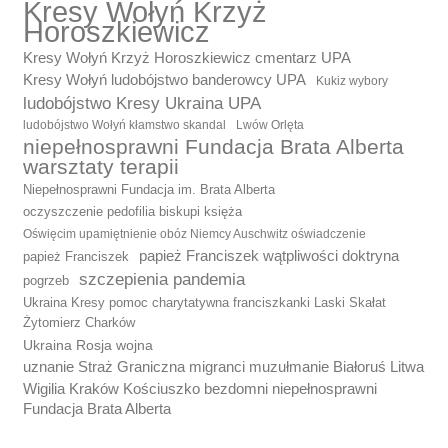
Kresy Wołyń Krzyż
Horoszkiewicz
Kresy Wołyń Krzyż Horoszkiewicz cmentarz UPA
Kresy Wołyń ludobójstwo banderowcy UPA
Kukiz wybory
ludobójstwo Kresy Ukraina UPA
ludobójstwo Wołyń kłamstwo skandal
Lwów Orlęta
niepełnosprawni Fundacja Brata Alberta
warsztaty terapii
Niepełnosprawni Fundacja im. Brata Alberta
oczyszczenie pedofilia biskupi księża
Oświęcim upamiętnienie obóz Niemcy Auschwitz oświadczenie
papież Franciszek wątpliwości doktryna
papież Franciszek
szczepienia pandemia
pogrzeb
Ukraina Kresy pomoc charytatywna franciszkanki Laski Skałat
Żytomierz Charków
Ukraina Rosja wojna
uznanie Straż Graniczna migranci muzułmanie Białoruś Litwa
Wigilia Kraków Kościuszko bezdomni niepełnosprawni
Fundacja Brata Alberta