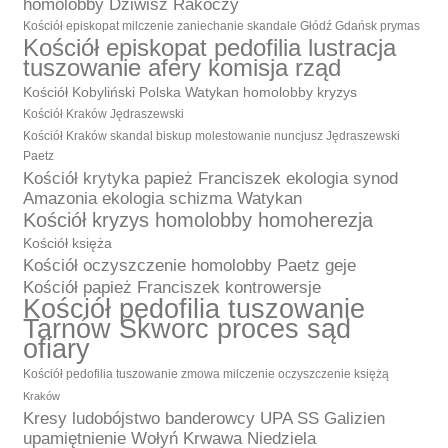
homolobby Dziwisz Rakoczy
Kościół episkopat milczenie zaniechanie skandale Głódź Gdańsk prymas
Kościół episkopat pedofilia lustracja
tuszowanie afery komisja rząd
Kościół Kobyliński Polska Watykan homolobby kryzys
Kościół Kraków Jędraszewski
Kościół Kraków skandal biskup molestowanie nuncjusz Jędraszewski
Paetz
Kościół krytyka papież Franciszek ekologia synod
Amazonia ekologia schizma Watykan
Kościół kryzys homolobby homoherezja
Kościół księża
Kościół oczyszczenie homolobby Paetz geje
Kościół papież Franciszek kontrowersje
Kościół pedofilia tuszowanie
Tarnów Skworc proces sąd
ofiary
Kościół pedofilia tuszowanie zmowa milczenie oczyszczenie księżą
Kraków
Kresy ludobójstwo banderowcy UPA SS Galizien
upamiętnienie Wołyń Krwawa Niedziela