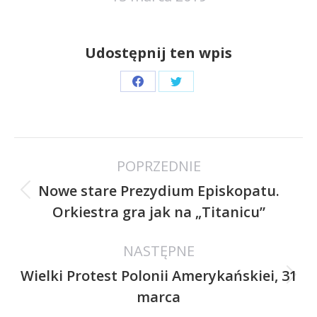
Udostępnij ten wpis
Share
Share
on
on
Facebook
Twitter
Nawigacja
POPRZEDNIE
wpisów
Nowe stare Prezydium Episkopatu.
Poprzedni
Orkiestra gra jak na „Titanicu”
wpis:
NASTĘPNE
Wielki Protest Polonii Amerykańskiei, 31
Następny
marca
wpis: