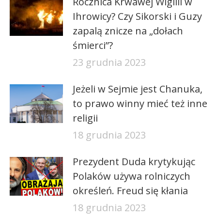
Rocznica Krwawej Wigilii w
Ihrowicy? Czy Sikorski i Guzy
zapalą znicze na „dołach
śmierci”?
23 grudnia 2023
Jeżeli w Sejmie jest Chanuka,
to prawo winny mieć też inne
religii
18 grudnia 2023
Prezydent Duda krytykując
Polaków używa rolniczych
określeń. Freud się kłania
18 grudnia 2023