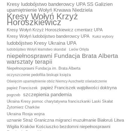
Kresy ludobójstwo banderowcy UPA SS Galizien
upamiętnienie Wołyń Krwawa Niedziela
Kresy Wołyń Krzyż
Horoszkiewicz
Kresy Wołyń Krzyż Horoszkiewicz cmentarz UPA
Kresy Wołyń ludobójstwo banderowcy UPA
Kukiz wybory
ludobójstwo Kresy Ukraina UPA
ludobójstwo Wołyń kłamstwo skandal
Lwów Orlęta
niepełnosprawni Fundacja Brata Alberta
warsztaty terapii
Niepełnosprawni Fundacja im. Brata Alberta
oczyszczenie pedofilia biskupi księża
Oświęcim upamiętnienie obóz Niemcy Auschwitz oświadczenie
papież Franciszek wątpliwości doktryna
papież Franciszek
szczepienia pandemia
pogrzeb
Ukraina Kresy pomoc charytatywna franciszkanki Laski Skałat
Żytomierz Charków
Ukraina Rosja wojna
uznanie Straż Graniczna migranci muzułmanie Białoruś Litwa
Wigilia Kraków Kościuszko bezdomni niepełnosprawni