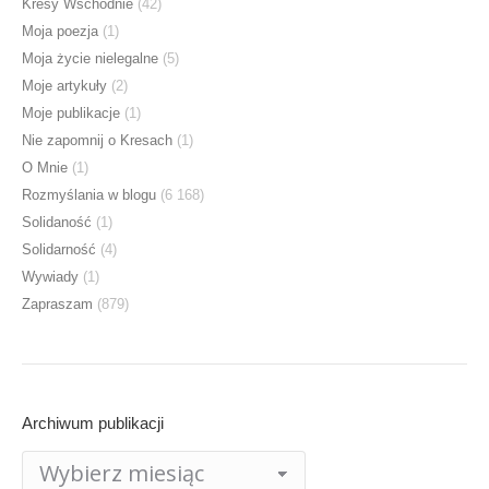
Kresy Wschodnie
(42)
Moja poezja
(1)
Moja życie nielegalne
(5)
Moje artykuły
(2)
Moje publikacje
(1)
Nie zapomnij o Kresach
(1)
O Mnie
(1)
Rozmyślania w blogu
(6 168)
Solidaność
(1)
Solidarność
(4)
Wywiady
(1)
Zapraszam
(879)
Archiwum publikacji
Archiwum
publikacji