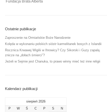
Fundacja Brata Alberta
Ostatnie publikacje
Zaproszenie na Ormiańskie Boże Narodzenie
Kolęda w wykonaniu polskich sióstr karmelitanek bosych z Islandii
Rocznica Krwawej Wigilii w Ihrowicy? Czy Sikorski i Guzy zapalą
znicze na „dołach śmierci”?
Jeżeli w Sejmie jest Chanuka, to prawo winny mieć też inne religii
Kalendarz publikacji
sierpień 2026
P
W
Ś
C
P
S
N