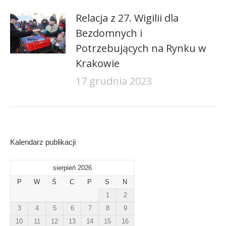
Relacja z 27. Wigilii dla
Bezdomnych i
Potrzebujących na Rynku w
Krakowie
17 grudnia 2023
Kalendarz publikacji
sierpień 2026
P
W
Ś
C
P
S
N
1
2
3
4
5
6
7
8
9
10
11
12
13
14
15
16