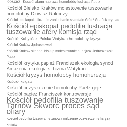
Kościół
Kościół alarm naprawa homolobby lustracja Paetz
Kościół Bielsko Kraków molestowanie tuszowanie
homolobby Dziwisz Rakoczy
Kościół episkopat milczenie zaniechanie skandale Głódź Gdańsk prymas
Kościół episkopat pedofilia lustracja
tuszowanie afery komisja rząd
Kościół Kobyliński Polska Watykan homolobby kryzys
Kościół Kraków Jędraszewski
Kościół Kraków skandal biskup molestowanie nuncjusz Jędraszewski
Paetz
Kościół krytyka papież Franciszek ekologia synod
Amazonia ekologia schizma Watykan
Kościół kryzys homolobby homoherezja
Kościół księża
Kościół oczyszczenie homolobby Paetz geje
Kościół papież Franciszek kontrowersje
Kościół pedofilia tuszowanie
Tarnów Skworc proces sąd
ofiary
Kościół pedofilia tuszowanie zmowa milczenie oczyszczenie księżą
Kraków