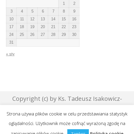
1
2
3
4
5
6
7
8
9
10
11
12
13
14
15
16
17
18
19
20
21
22
23
24
25
26
27
28
29
30
31
« sty
Copyright (c) by Ks. Tadeusz Isakowicz-
Zaleski - 2007 | Designed by Effata &
Strona używa plików cookie w celu przedstawiania statystyk
GraphicsLab
oglądalności. Użytkownik może cofnąć wyrażoną zgodę na
Publikowane teksty na niniejszej stronie są
zapisywanie plików cookie.
Polityka cookie
Zamknij