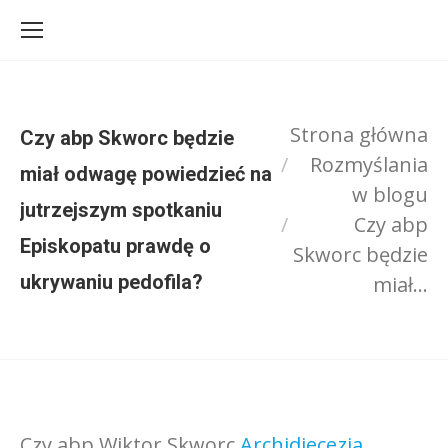
Strona główna
Czy abp Skworc będzie
Rozmyślania
miał odwagę powiedzieć na
w blogu
Jesteś tutaj:
jutrzejszym spotkaniu
Czy abp
Episkopatu prawdę o
Skworc będzie
ukrywaniu pedofila?
miał…
Czy abp Wiktor Skworc
Archidiecezja