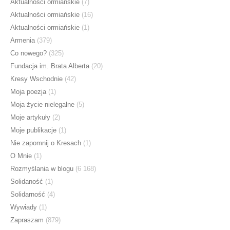
Aktualności ormiańskie
(7)
Aktualności ormiańskie
(16)
Aktualności ormiańskie
(1)
Armenia
(379)
Co nowego?
(325)
Fundacja im. Brata Alberta
(20)
Kresy Wschodnie
(42)
Moja poezja
(1)
Moja życie nielegalne
(5)
Moje artykuły
(2)
Moje publikacje
(1)
Nie zapomnij o Kresach
(1)
O Mnie
(1)
Rozmyślania w blogu
(6 168)
Solidaność
(1)
Solidarność
(4)
Wywiady
(1)
Zapraszam
(879)