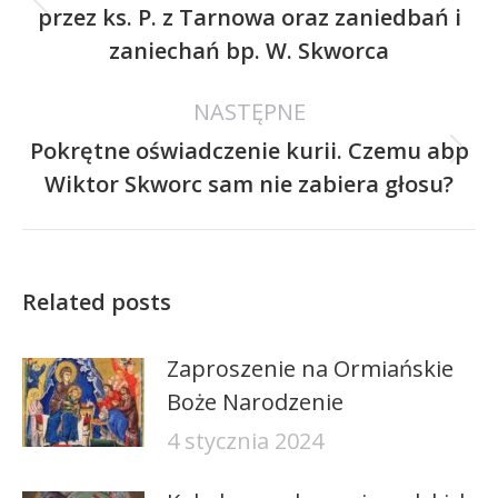
Poprzedni
przez ks. P. z Tarnowa oraz zaniedbań i
wpis:
zaniechań bp. W. Skworca
NASTĘPNE
Pokrętne oświadczenie kurii. Czemu abp
Następny
Wiktor Skworc sam nie zabiera głosu?
wpis:
Related posts
Zaproszenie na Ormiańskie
Boże Narodzenie
4 stycznia 2024