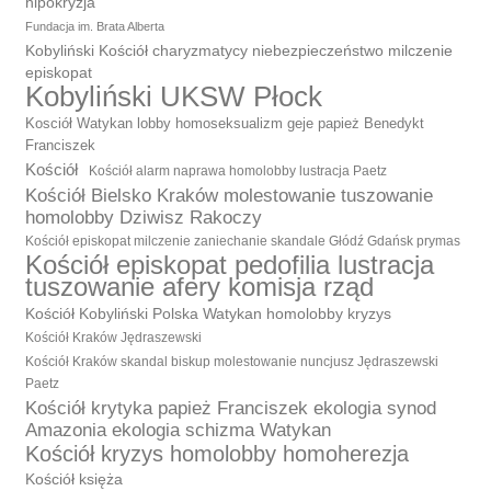
hipokryzja
Fundacja im. Brata Alberta
Kobyliński Kościół charyzmatycy niebezpieczeństwo milczenie
episkopat
Kobyliński UKSW Płock
Kosciół Watykan lobby homoseksualizm geje papież Benedykt
Franciszek
Kościół
Kościół alarm naprawa homolobby lustracja Paetz
Kościół Bielsko Kraków molestowanie tuszowanie
homolobby Dziwisz Rakoczy
Kościół episkopat milczenie zaniechanie skandale Głódź Gdańsk prymas
Kościół episkopat pedofilia lustracja
tuszowanie afery komisja rząd
Kościół Kobyliński Polska Watykan homolobby kryzys
Kościół Kraków Jędraszewski
Kościół Kraków skandal biskup molestowanie nuncjusz Jędraszewski
Paetz
Kościół krytyka papież Franciszek ekologia synod
Amazonia ekologia schizma Watykan
Kościół kryzys homolobby homoherezja
Kościół księża