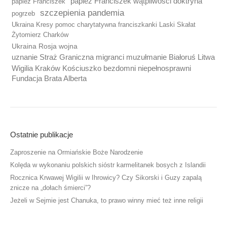
papież Franciszek wątpliwości doktryna
papież Franciszek
szczepienia pandemia
pogrzeb
Ukraina Kresy pomoc charytatywna franciszkanki Laski Skałat
Żytomierz Charków
Ukraina Rosja wojna
uznanie Straż Graniczna migranci muzułmanie Białoruś Litwa
Wigilia Kraków Kościuszko bezdomni niepełnosprawni
Fundacja Brata Alberta
Ostatnie publikacje
Zaproszenie na Ormiańskie Boże Narodzenie
Kolęda w wykonaniu polskich sióstr karmelitanek bosych z Islandii
Rocznica Krwawej Wigilii w Ihrowicy? Czy Sikorski i Guzy zapalą
znicze na „dołach śmierci”?
Jeżeli w Sejmie jest Chanuka, to prawo winny mieć też inne religii