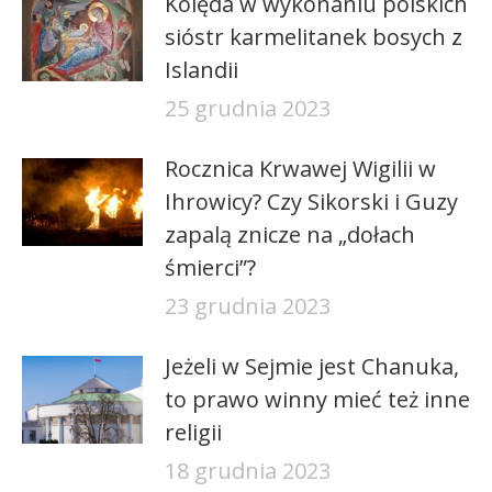
Kolęda w wykonaniu polskich
sióstr karmelitanek bosych z
Islandii
25 grudnia 2023
Rocznica Krwawej Wigilii w
Ihrowicy? Czy Sikorski i Guzy
zapalą znicze na „dołach
śmierci”?
23 grudnia 2023
Jeżeli w Sejmie jest Chanuka,
to prawo winny mieć też inne
religii
18 grudnia 2023