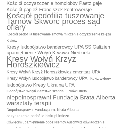
Kościół oczyszczenie homolobby Paetz geje
Kościół papież Franciszek kontrowersje
Kościół pedofilia tuszowanie
Tarnów Skworc proces sąd
ofiary
Kościół pedofilia tuszowanie zmowa milczenie oczyszczenie księżą
Kraków
Kresy ludobójstwo banderowcy UPA SS Galizien
upamiętnienie Wołyń Krwawa Niedziela
Kresy Wołyń Krzyż
Horoszkiewicz
Kresy Wołyń Krzyż Horoszkiewicz cmentarz UPA
Kresy Wołyń ludobójstwo banderowcy UPA
Kukiz wybory
ludobójstwo Kresy Ukraina UPA
ludobójstwo Wołyń kłamstwo skandal
Lwów Orlęta
niepełnosprawni Fundacja Brata Alberta
warsztaty terapii
Niepełnosprawni Fundacja im. Brata Alberta
oczyszczenie pedofilia biskupi księża
Oświęcim upamiętnienie obóz Niemcy Auschwitz oświadczenie