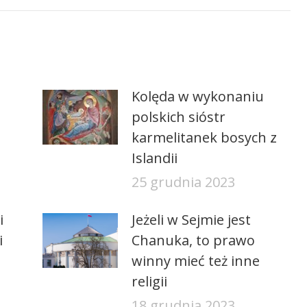
Kolęda w wykonaniu
polskich sióstr
karmelitanek bosych z
Islandii
25 grudnia 2023
i
Jeżeli w Sejmie jest
i
Chanuka, to prawo
winny mieć też inne
religii
18 grudnia 2023