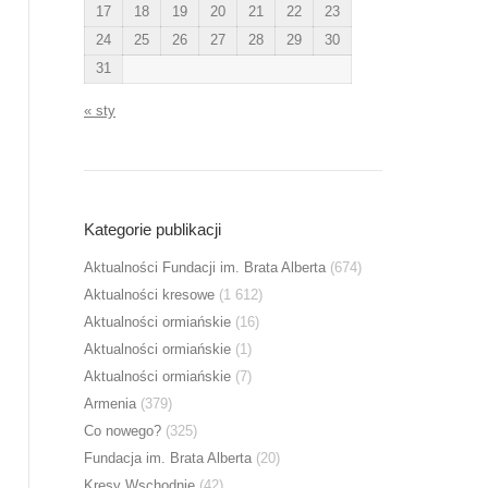
17
18
19
20
21
22
23
24
25
26
27
28
29
30
31
« sty
Kategorie publikacji
Aktualności Fundacji im. Brata Alberta
(674)
Aktualności kresowe
(1 612)
Aktualności ormiańskie
(16)
Aktualności ormiańskie
(1)
Aktualności ormiańskie
(7)
Armenia
(379)
Co nowego?
(325)
Fundacja im. Brata Alberta
(20)
Kresy Wschodnie
(42)