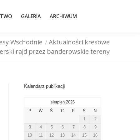
TWO
GALERIA
ARCHIWUM
STWO
GALERIA
ARCHIWUM
esy Wschodnie
Aktualności kresowe
erski rajd przez banderowskie tereny
Kalendarz publikacji
sierpień 2026
P
W
Ś
C
P
S
N
1
2
3
4
5
6
7
8
9
10
11
12
13
14
15
16