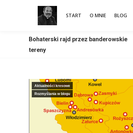
START
O MNIE
BLOG
START
O MNIE
BLOG
Bohaterski rajd przez banderowskie
Jesteś tutaj:
tereny
Aktualności kresowe
Rozmyślania w blogu