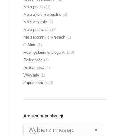
Moja poezja
(1)
Moja życie nielegalne
(5)
Moje artykuły
(2)
Moje publikacje
(1)
Nie zapomnij o Kresach
(1)
O Mnie
(1)
Rozmyślania w blogu
(6 168)
Solidaność
(1)
Solidarność
(4)
Wywiady
(1)
Zapraszam
(879)
Archiwum publikacji
Archiwum
publikacji