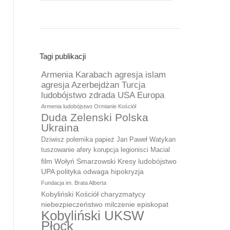
Tagi publikacji
Armenia Karabach agresja islam
agresja Azerbejdżan Turcja
ludobójstwo zdrada USA Europa
Armenia ludobójstwo Ormianie Kościół
Duda Zelenski Polska
Ukraina
Dziwisz polemika papież Jan Paweł Watykan
tuszowanie afery korupcja legionisci Macial
film Wołyń Smarzowski Kresy ludobójstwo
UPA polityka odwaga hipokryzja
Fundacja im. Brata Alberta
Kobyliński Kościół charyzmatycy
niebezpieczeństwo milczenie episkopat
Kobyliński UKSW
Płock