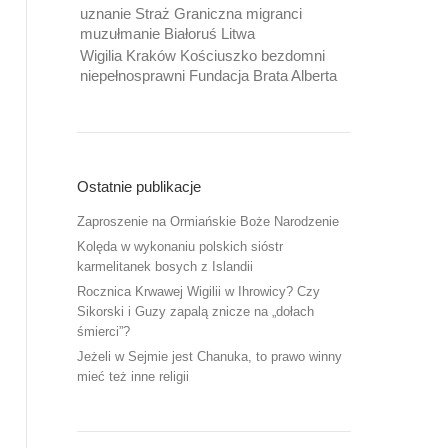
uznanie Straż Graniczna migranci
muzułmanie Białoruś Litwa
Wigilia Kraków Kościuszko bezdomni
niepełnosprawni Fundacja Brata Alberta
Ostatnie publikacje
Zaproszenie na Ormiańskie Boże Narodzenie
Kolęda w wykonaniu polskich sióstr
karmelitanek bosych z Islandii
Rocznica Krwawej Wigilii w Ihrowicy? Czy
Sikorski i Guzy zapalą znicze na „dołach
śmierci”?
Jeżeli w Sejmie jest Chanuka, to prawo winny
mieć też inne religii