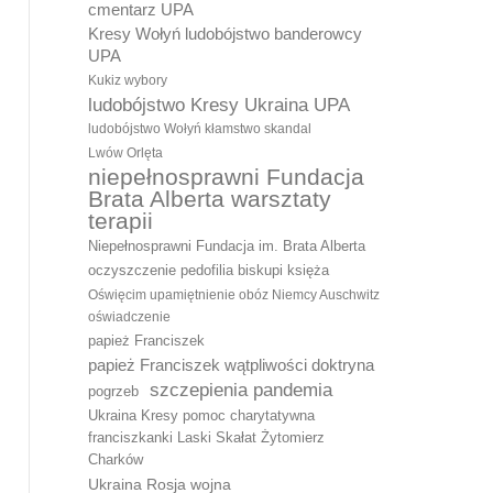
cmentarz UPA
Kresy Wołyń ludobójstwo banderowcy
UPA
Kukiz wybory
ludobójstwo Kresy Ukraina UPA
ludobójstwo Wołyń kłamstwo skandal
Lwów Orlęta
niepełnosprawni Fundacja
Brata Alberta warsztaty
terapii
Niepełnosprawni Fundacja im. Brata Alberta
oczyszczenie pedofilia biskupi księża
Oświęcim upamiętnienie obóz Niemcy Auschwitz
oświadczenie
papież Franciszek
papież Franciszek wątpliwości doktryna
szczepienia pandemia
pogrzeb
Ukraina Kresy pomoc charytatywna
franciszkanki Laski Skałat Żytomierz
Charków
Ukraina Rosja wojna