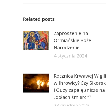
Related posts
Zaproszenie na
Ormiańskie Boże
Narodzenie
4 stycznia 2024
Rocznica Krwawej Wigili
w Ihrowicy? Czy Sikorsk
i Guzy zapalą znicze na
„dołach śmierci”?
23 grudnia 2023