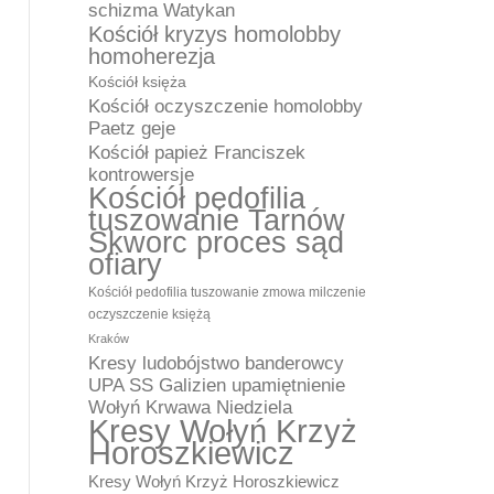
schizma Watykan
Kościół kryzys homolobby
homoherezja
Kościół księża
Kościół oczyszczenie homolobby
Paetz geje
Kościół papież Franciszek
kontrowersje
Kościół pedofilia
tuszowanie Tarnów
Skworc proces sąd
ofiary
Kościół pedofilia tuszowanie zmowa milczenie
oczyszczenie księżą
Kraków
Kresy ludobójstwo banderowcy
UPA SS Galizien upamiętnienie
Wołyń Krwawa Niedziela
Kresy Wołyń Krzyż
Horoszkiewicz
Kresy Wołyń Krzyż Horoszkiewicz