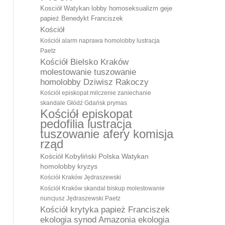
Kosciół Watykan lobby homoseksualizm geje
papież Benedykt Franciszek
Kościół
Kościół alarm naprawa homolobby lustracja
Paetz
Kościół Bielsko Kraków
molestowanie tuszowanie
homolobby Dziwisz Rakoczy
Kościół episkopat milczenie zaniechanie
skandale Głódź Gdańsk prymas
Kościół episkopat
pedofilia lustracja
tuszowanie afery komisja
rząd
Kościół Kobyliński Polska Watykan
homolobby kryzys
Kościół Kraków Jędraszewski
Kościół Kraków skandal biskup molestowanie
nuncjusz Jędraszewski Paetz
Kościół krytyka papież Franciszek
ekologia synod Amazonia ekologia