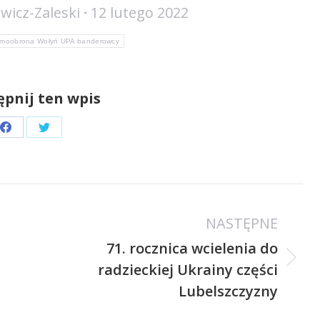
wicz-Zaleski
12 lutego 2022
amoobrona Wołyń UPA banderowcy
pnij ten wpis
Share
Share
on
on
Facebook
Twitter
NASTĘPNE
71. rocznica wcielenia do
Następny
radzieckiej Ukrainy części
wpis:
Lubelszczyzny