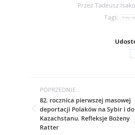
Przez
Tadeusz Isako
Tagi:
Kresy s
Udostę
Nawigacja
POPRZEDNIE
wpisów
82. rocznica pierwszej masowej
deportacji Polaków na Sybir i do
Poprzedni
Kazachstanu. Refleksje Bożeny
wpis:
Ratter