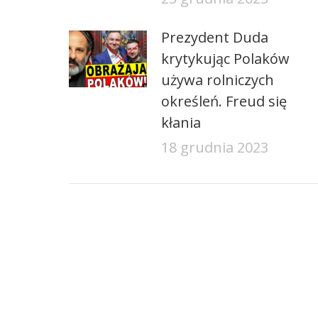
Prezydent Duda
krytykując Polaków
używa rolniczych
określeń. Freud się
kłania
18 grudnia 2023