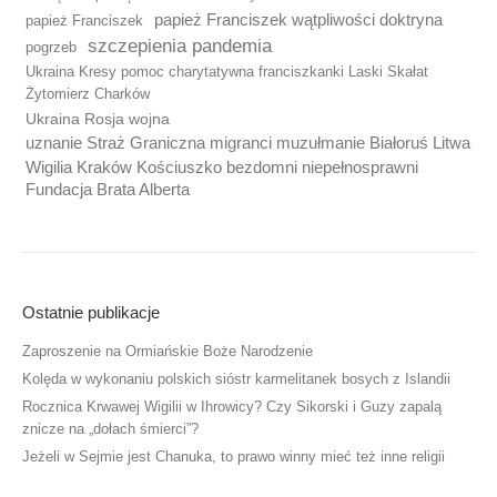
papież Franciszek wątpliwości doktryna
papież Franciszek
szczepienia pandemia
pogrzeb
Ukraina Kresy pomoc charytatywna franciszkanki Laski Skałat
Żytomierz Charków
Ukraina Rosja wojna
uznanie Straż Graniczna migranci muzułmanie Białoruś Litwa
Wigilia Kraków Kościuszko bezdomni niepełnosprawni
Fundacja Brata Alberta
Ostatnie publikacje
Zaproszenie na Ormiańskie Boże Narodzenie
Kolęda w wykonaniu polskich sióstr karmelitanek bosych z Islandii
Rocznica Krwawej Wigilii w Ihrowicy? Czy Sikorski i Guzy zapalą
znicze na „dołach śmierci”?
Jeżeli w Sejmie jest Chanuka, to prawo winny mieć też inne religii