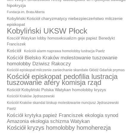
hipokryzja
Fundacja im. Brata Alberta
Kobyliński Kościół charyzmatycy niebezpieczeństwo milczenie
episkopat
Kobyliński UKSW Płock
Kosciół Watykan lobby homoseksualizm geje papież Benedykt
Franciszek
Kościół
Kościół alarm naprawa homolobby lustracja Paetz
Kościół Bielsko Kraków molestowanie tuszowanie
homolobby Dziwisz Rakoczy
Kościół episkopat milczenie zaniechanie skandale Głódź Gdańsk prymas
Kościół episkopat pedofilia lustracja
tuszowanie afery komisja rząd
Kościół Kobyliński Polska Watykan homolobby kryzys
Kościół Kraków Jędraszewski
Kościół Kraków skandal biskup molestowanie nuncjusz Jędraszewski
Paetz
Kościół krytyka papież Franciszek ekologia synod
Amazonia ekologia schizma Watykan
Kościół kryzys homolobby homoherezja