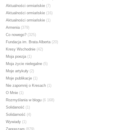
Aktualności ormiańskie
(7)
Aktualności ormiańskie
(16)
Aktualności ormiańskie
(1)
Armenia
(379)
Co nowego?
(325)
Fundacja im. Brata Alberta
(20)
Kresy Wschodnie
(42)
Moja poezja
(1)
Moja życie nielegalne
(5)
Moje artykuły
(2)
Moje publikacje
(1)
Nie zapomnij o Kresach
(1)
O Mnie
(1)
Rozmyślania w blogu
(6 168)
Solidaność
(1)
Solidarność
(4)
Wywiady
(1)
Zapraszam
(879)