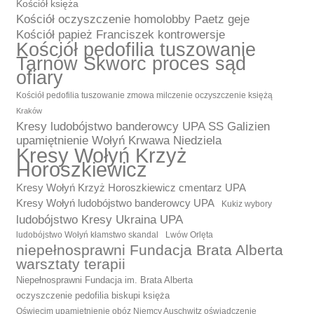
Kościół księża
Kościół oczyszczenie homolobby Paetz geje
Kościół papież Franciszek kontrowersje
Kościół pedofilia tuszowanie
Tarnów Skworc proces sąd
ofiary
Kościół pedofilia tuszowanie zmowa milczenie oczyszczenie księżą
Kraków
Kresy ludobójstwo banderowcy UPA SS Galizien
upamiętnienie Wołyń Krwawa Niedziela
Kresy Wołyń Krzyż
Horoszkiewicz
Kresy Wołyń Krzyż Horoszkiewicz cmentarz UPA
Kresy Wołyń ludobójstwo banderowcy UPA
Kukiz wybory
ludobójstwo Kresy Ukraina UPA
ludobójstwo Wołyń kłamstwo skandal
Lwów Orlęta
niepełnosprawni Fundacja Brata Alberta
warsztaty terapii
Niepełnosprawni Fundacja im. Brata Alberta
oczyszczenie pedofilia biskupi księża
Oświęcim upamiętnienie obóz Niemcy Auschwitz oświadczenie