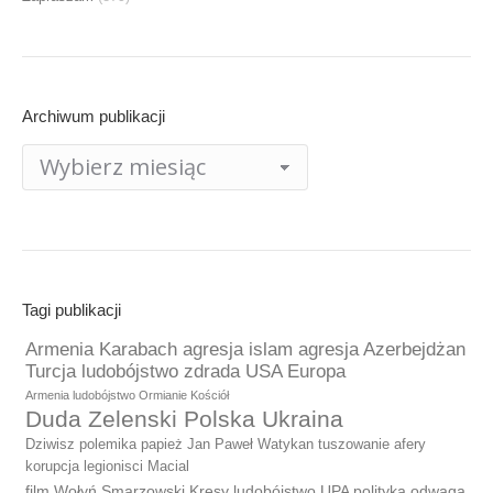
Archiwum publikacji
Archiwum
publikacji
Tagi publikacji
Armenia Karabach agresja islam agresja Azerbejdżan
Turcja ludobójstwo zdrada USA Europa
Armenia ludobójstwo Ormianie Kościół
Duda Zelenski Polska Ukraina
Dziwisz polemika papież Jan Paweł Watykan tuszowanie afery
korupcja legionisci Macial
film Wołyń Smarzowski Kresy ludobójstwo UPA polityka odwaga