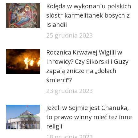
Kolęda w wykonaniu polskich
sióstr karmelitanek bosych z
Islandii
25 grudnia 2023
Rocznica Krwawej Wigilii w
Ihrowicy? Czy Sikorski i Guzy
zapalą znicze na „dołach
śmierci”?
23 grudnia 2023
Jeżeli w Sejmie jest Chanuka,
to prawo winny mieć też inne
religii
18 grudnia 2023