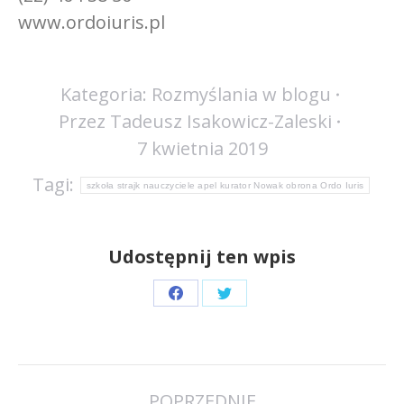
www.ordoiuris.pl
Kategoria:
Rozmyślania w blogu
Przez
Tadeusz Isakowicz-Zaleski
7 kwietnia 2019
Tagi:
szkoła strajk nauczyciele apel kurator Nowak obrona Ordo Iuris
Udostępnij ten wpis
Share
Share
on
on
Facebook
Twitter
Nawigacja
POPRZEDNIE
wpisów