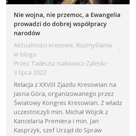
Nie wojna, nie przemoc, a Ewangelia
prowadzi do dobrej współpracy
narodów
Aktualności kresowe
,
Rozmyślania
w blogu
Przez
Tadeusz Isakowicz-Zaleski
3 lipca 2022
Relacja z XXVIII Zjazdu Kresowian na
Jasna Góra, organizowanego przez
Światowy Kongres Kresowian. Z władz
uczestniczyli min. Michał Wójcik z
Kancelaria Premiera i min. Jan
Kasprzyk, szef Urząd do Spraw