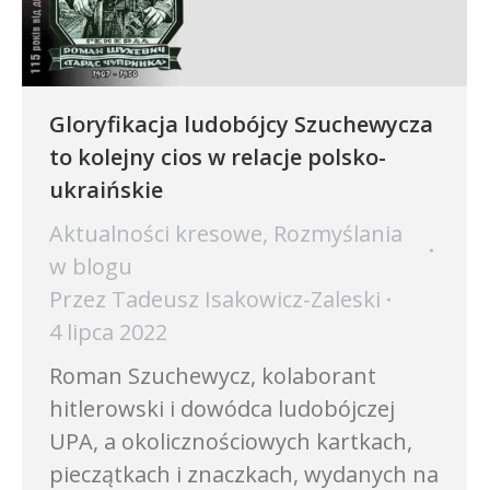
Gloryfikacja ludobójcy Szuchewycza
to kolejny cios w relacje polsko-
ukraińskie
Aktualności kresowe
,
Rozmyślania
w blogu
Przez
Tadeusz Isakowicz-Zaleski
4 lipca 2022
Roman Szuchewycz, kolaborant
hitlerowski i dowódca ludobójczej
UPA, a okolicznościowych kartkach,
pieczątkach i znaczkach, wydanych na