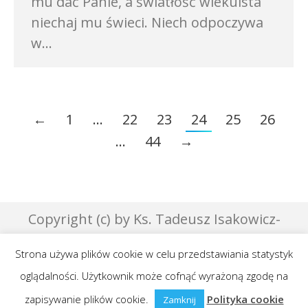
mu dać Panie, a światłość wiekuista
niechaj mu świeci. Niech odpoczywa
w…
←
1
…
22
23
24
25
26
…
44
→
Copyright (c) by Ks. Tadeusz Isakowicz-
Zaleski - 2007 | Designed by Effata &
Strona używa plików cookie w celu przedstawiania statystyk
GraphicsLab
oglądalności. Użytkownik może cofnąć wyrażoną zgodę na
Publikowane teksty na niniejszej stronie są
zapisywanie plików cookie.
objęte prawami autorskimi.
Polityka cookie
Zamknij