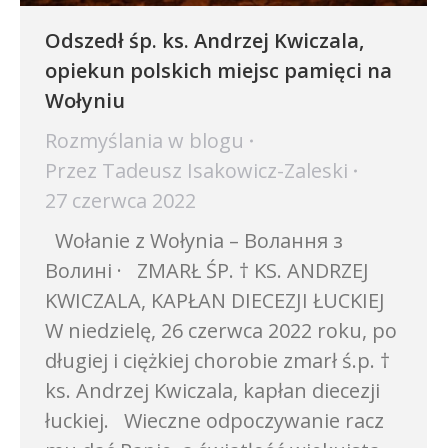
Odszedł śp. ks. Andrzej Kwiczala,
opiekun polskich miejsc pamięci na
Wołyniu
Rozmyślania w blogu
Przez
Tadeusz Isakowicz-Zaleski
27 czerwca 2022
Wołanie z Wołynia – Волання з
Волині · ZMARŁ ŚP. † KS. ANDRZEJ
KWICZALA, KAPŁAN DIECEZJI ŁUCKIEJ
W niedzielę, 26 czerwca 2022 roku, po
długiej i ciężkiej chorobie zmarł ś.p. †
ks. Andrzej Kwiczala, kapłan diecezji
łuckiej. Wieczne odpoczywanie racz