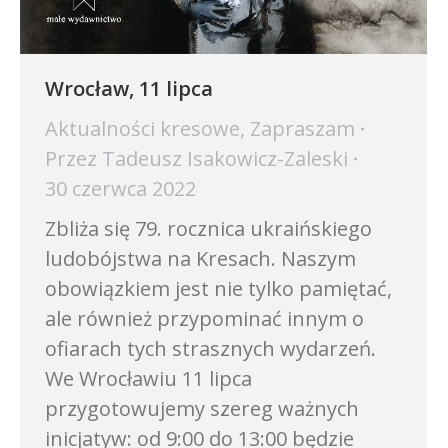
Wrocław, 11 lipca
Aktualności kresowe
,
Zapraszam
Przez
Tadeusz Isakowicz-Zaleski
30 czerwca 2022
Zbliża się 79. rocznica ukraińskiego
ludobójstwa na Kresach. Naszym
obowiązkiem jest nie tylko pamiętać,
ale również przypominać innym o
ofiarach tych strasznych wydarzeń.
We Wrocławiu 11 lipca
przygotowujemy szereg ważnych
inicjatyw: od 9:00 do 13:00 będzie