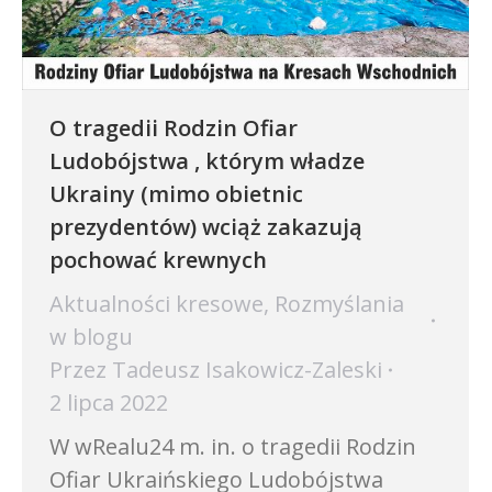
O tragedii Rodzin Ofiar
Ludobójstwa , którym władze
Ukrainy (mimo obietnic
prezydentów) wciąż zakazują
pochować krewnych
Aktualności kresowe
,
Rozmyślania
w blogu
Przez
Tadeusz Isakowicz-Zaleski
2 lipca 2022
W wRealu24 m. in. o tragedii Rodzin
Ofiar Ukraińskiego Ludobójstwa