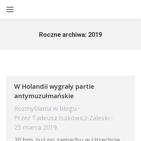
Roczne archiwa:
2019
Jesteś tutaj:
W Holandii wygrały partie
antymuzułmańskie
Rozmyślania w blogu
Przez
Tadeusz Isakowicz-Zaleski
23 marca 2019
20 bm, tuż po zamachu w Utrechcie