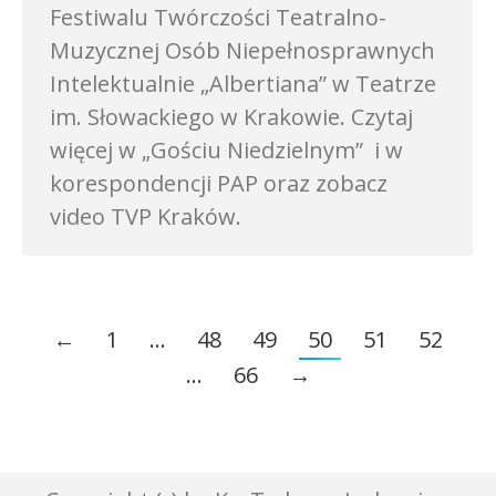
Festiwalu Twórczości Teatralno-
Muzycznej Osób Niepełnosprawnych
Intelektualnie „Albertiana” w Teatrze
im. Słowackiego w Krakowie. Czytaj
więcej w „Gościu Niedzielnym” i w
korespondencji PAP oraz zobacz
video TVP Kraków.
←
1
…
48
49
50
51
52
…
66
→