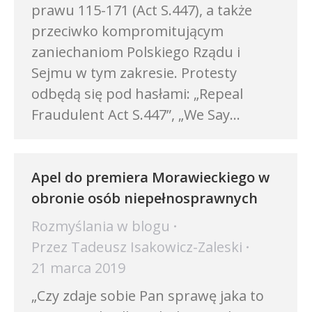
prawu 115-171 (Act S.447), a także
przeciwko kompromitującym
zaniechaniom Polskiego Rządu i
Sejmu w tym zakresie. Protesty
odbędą się pod hasłami: „Repeal
Fraudulent Act S.447”, „We Say…
Apel do premiera Morawieckiego w
obronie osób niepełnosprawnych
Rozmyślania w blogu
Przez
Tadeusz Isakowicz-Zaleski
21 marca 2019
„Czy zdaje sobie Pan sprawę jaka to