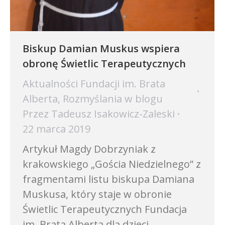
Biskup Damian Muskus wspiera
obronę Świetlic Terapeutycznych
Aktualności Fundacji im. Brata
Alberta
,
Rozmyślania w blogu
Przez
Tadeusz Isakowicz-Zaleski
22 marca 2019
Artykuł Magdy Dobrzyniak z
krakowskiego „Gościa Niedzielnego” z
fragmentami listu biskupa Damiana
Muskusa, który staje w obronie
Świetlic Terapeutycznych Fundacja
im. Brata Alberta dla dzieci