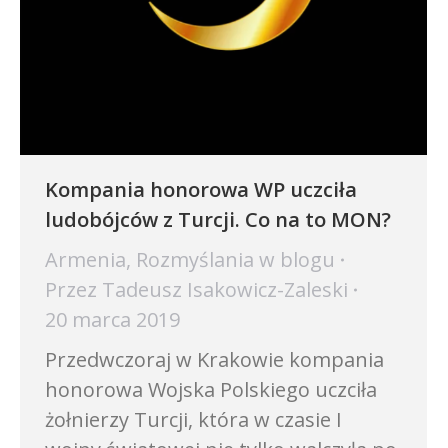
Kompania honorowa WP uczciła
ludobójców z Turcji. Co na to MON?
Armenia
,
Rozmyślania w blogu
Przez
Tadeusz Isakowicz-Zaleski
20 marca 2019
Przedwczoraj w Krakowie kompania
honorowa Wojska Polskiego uczciła
żołnierzy Turcji, która w czasie I