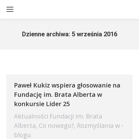
Dzienne archiwa:
5 września 2016
Jesteś tutaj:
Paweł Kukiz wspiera głosowanie na
Fundację im. Brata Alberta w
konkursie Lider 25
Aktualności Fundacji im. Brata
Alberta
,
Co nowego?
,
Rozmyślania w
blogu