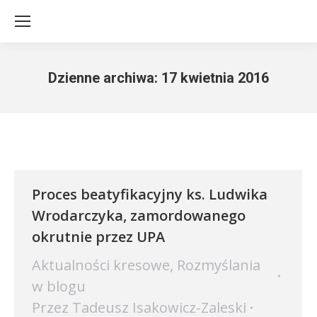
Dzienne archiwa:
17 kwietnia 2016
Jesteś tutaj:
Proces beatyfikacyjny ks. Ludwika
Wrodarczyka, zamordowanego
okrutnie przez UPA
Aktualności kresowe
,
Rozmyślania
w blogu
Przez
Tadeusz Isakowicz-Zaleski