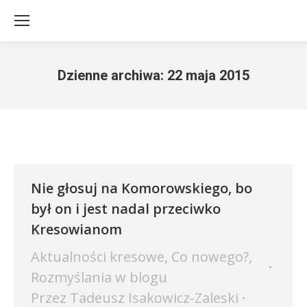
Dzienne archiwa:
22 maja 2015
Jesteś tutaj:
Nie głosuj na Komorowskiego, bo
był on i jest nadal przeciwko
Kresowianom
Aktualności kresowe
,
Co nowego?
,
Rozmyślania w blogu
Przez
Tadeusz Isakowicz-Zaleski