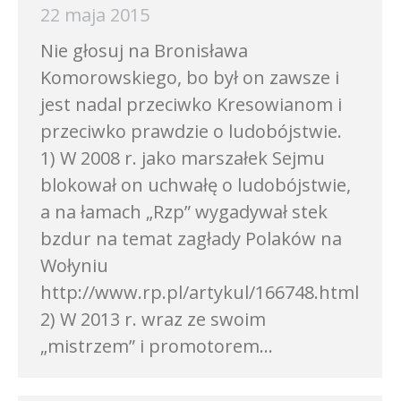
22 maja 2015
Nie głosuj na Bronisława
Komorowskiego, bo był on zawsze i
jest nadal przeciwko Kresowianom i
przeciwko prawdzie o ludobójstwie.
1) W 2008 r. jako marszałek Sejmu
blokował on uchwałę o ludobójstwie,
a na łamach „Rzp” wygadywał stek
bzdur na temat zagłady Polaków na
Wołyniu
http://www.rp.pl/artykul/166748.html
2) W 2013 r. wraz ze swoim
„mistrzem” i promotorem…