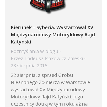
Kierunek – Syberia. Wystartował XV
Międzynarodowy Motocyklowy Rajd
Katyński
Rozmyślania w blogu
Przez
Tadeusz Isakowicz-Zaleski
23 sierpnia 2015
22 sierpnia, z sprzed Grobu
Nieznanego Żołnierza w Warszawie
wystartował XV Międzynarodowy
Motocyklowy Rajd Katyński. Jego
uczestnicy dotrą w tym roku aż na