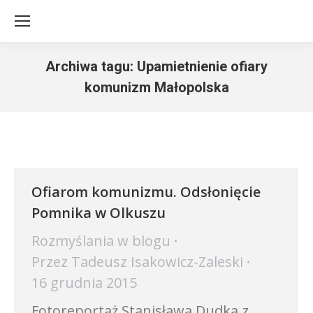
Archiwa tagu:
Upamietnienie ofiary
komunizm Małopolska
Jesteś tutaj:
Ofiarom komunizmu. Odsłonięcie
Pomnika w Olkuszu
Rozmyślania w blogu
Przez
Tadeusz Isakowicz-Zaleski
16 grudnia 2015
Fotoreportaż Stanisława Dudka z