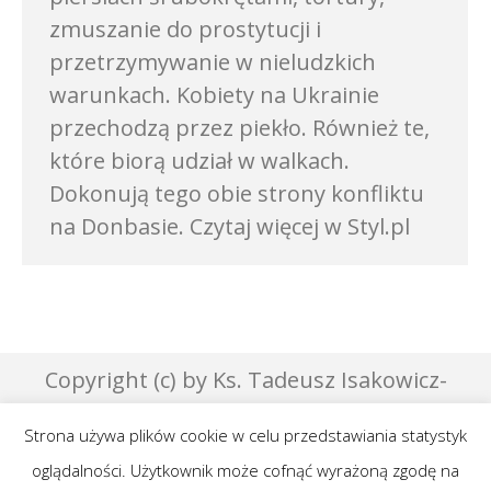
zmuszanie do prostytucji i
przetrzymywanie w nieludzkich
warunkach. Kobiety na Ukrainie
przechodzą przez piekło. Również te,
które biorą udział w walkach.
Dokonują tego obie strony konfliktu
na Donbasie. Czytaj więcej w Styl.pl
Copyright (c) by Ks. Tadeusz Isakowicz-
Zaleski - 2007 | Designed by Effata &
Strona używa plików cookie w celu przedstawiania statystyk
GraphicsLab
oglądalności. Użytkownik może cofnąć wyrażoną zgodę na
Publikowane teksty na niniejszej stronie są