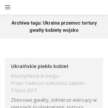
Archiwa tagu:
Ukraina przemoc tortury
gwałty kobiety wojsko
Jesteś tutaj:
Ukraińskie piekło kobiet
Rozmyślania w blogu
Przez
Tadeusz Isakowicz-Zaleski
7 lipca 2017
Zbiorowe gwałty, żołnierze wiercący w
piersiach śrubokrętami, tortury,