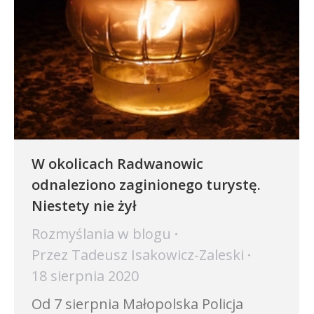
W okolicach Radwanowic
odnaleziono zaginionego turystę.
Niestety nie żył
Rozmyślania w blogu
Przez
Tadeusz Isakowicz-Zaleski
18 sierpnia 2020
Od 7 sierpnia Małopolska Policja