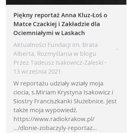
Piękny reportaż Anna Kluz-Łoś o
Matce Czackiej i Zakładzie dla
Ociemniałymi w Laskach
Aktualności Fundacji im. Brata
Alberta
,
Rozmyślania w blogu
Przez
Tadeusz Isakowicz-Zaleski
13 września 2021
W reportażu udziały wziały moja
ciocia, s.Miriam Krystyna Isakowicz i
Siostry Franciszkanki Służebnice. Jest
także moja wypowiedź.
https://www.radiokrakow.pl/
…/dlonie-zobaczyly-reportaz…