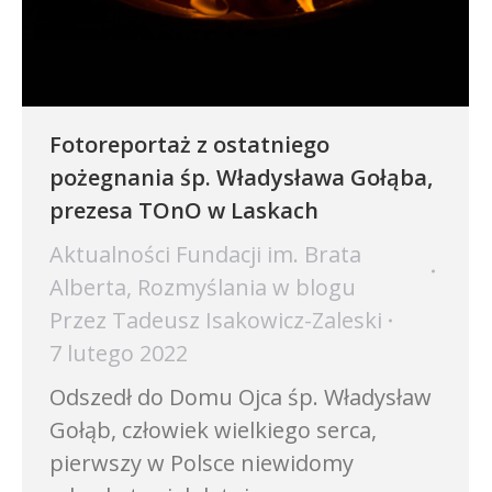
Fotoreportaż z ostatniego
pożegnania śp. Władysława Gołąba,
prezesa TOnO w Laskach
Aktualności Fundacji im. Brata
Alberta
,
Rozmyślania w blogu
Przez
Tadeusz Isakowicz-Zaleski
7 lutego 2022
Odszedł do Domu Ojca śp. Władysław
Gołąb, człowiek wielkiego serca,
pierwszy w Polsce niewidomy