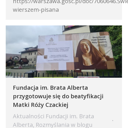
https://warszawa.gosc.pl/doc/7060646.Swi
wierszem-pisana
Fundacja im. Brata Alberta
przygotowuje się do beatyfikacji
Matki Róży Czackiej
Aktualności Fundacji im. Brata
Alberta
,
Rozmyślania w blogu