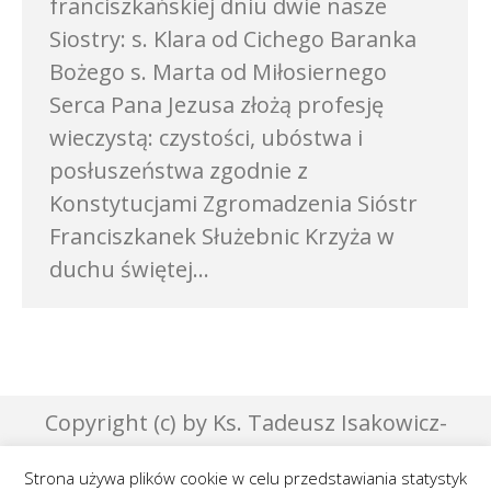
franciszkańskiej dniu dwie nasze
Siostry: s. Klara od Cichego Baranka
Bożego s. Marta od Miłosiernego
Serca Pana Jezusa złożą profesję
wieczystą: czystości, ubóstwa i
posłuszeństwa zgodnie z
Konstytucjami Zgromadzenia Sióstr
Franciszkanek Służebnic Krzyża w
duchu świętej…
Copyright (c) by Ks. Tadeusz Isakowicz-
Zaleski - 2007 | Designed by Effata &
Strona używa plików cookie w celu przedstawiania statystyk
GraphicsLab