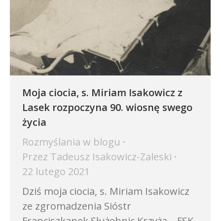
Moja ciocia, s. Miriam Isakowicz z
Lasek rozpoczyna 90. wiosnę swego
życia
Rozmyślania w blogu
Przez
Tadeusz Isakowicz-Zaleski
22 lutego 2021
Dziś moja ciocia, s. Miriam Isakowicz
ze zgromadzenia Sióstr
Franciszkanek Służebnic Krzyża – FSK