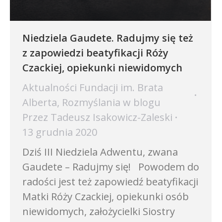
Niedziela Gaudete. Radujmy się też
z zapowiedzi beatyfikacji Róży
Czackiej, opiekunki niewidomych
Aktualności Fundacji im. Brata
Alberta
,
Rozmyślania w blogu
Przez
Tadeusz Isakowicz-Zaleski
13 grudnia 2020
Dziś III Niedziela Adwentu, zwana
Gaudete – Radujmy się! Powodem do
radości jest też zapowiedź beatyfikacji
Matki Róży Czackiej, opiekunki osób
niewidomych, założycielki Siostry