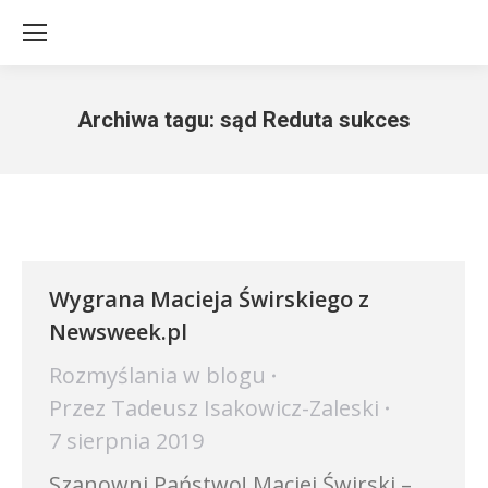
Archiwa tagu:
sąd Reduta sukces
Jesteś tutaj:
Wygrana Macieja Świrskiego z
Newsweek.pl
Rozmyślania w blogu
Przez
Tadeusz Isakowicz-Zaleski
7 sierpnia 2019
Szanowni Państwo! Maciej Świrski –