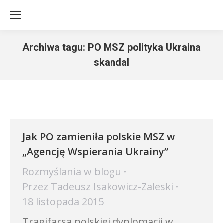
Archiwa tagu:
PO MSZ polityka Ukraina
skandal
Jesteś tutaj:
Jak PO zamieniła polskie MSZ w
„Agencję Wspierania Ukrainy”
Rozmyślania w blogu
Przez
Tadeusz Isakowicz-Zaleski
18 listopada 2015
Tragifarsa polskiej dyplomacji w