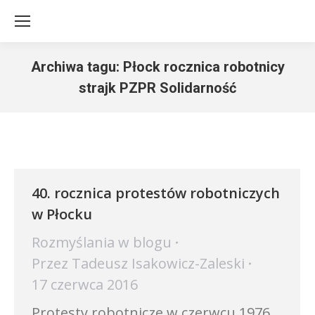
Archiwa tagu:
Płock rocznica robotnicy
strajk PZPR Solidarność
Jesteś tutaj:
40. rocznica protestów robotniczych
w Płocku
Rozmyślania w blogu
Przez
Tadeusz Isakowicz-Zaleski
17 czerwca 2016
Protesty robotnicze w czerwcu 1976