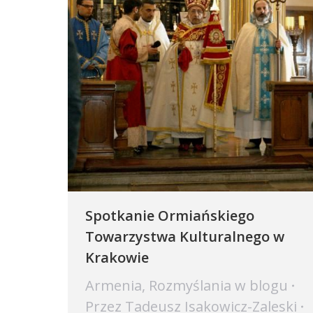
Spotkanie Ormiańskiego
Towarzystwa Kulturalnego w
Krakowie
Armenia
,
Rozmyślania w blogu
Przez
Tadeusz Isakowicz-Zaleski