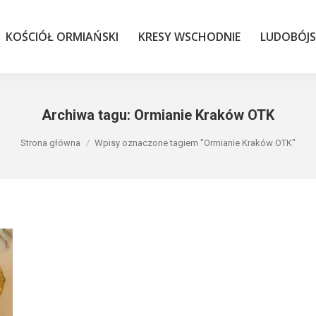
KOŚCIÓŁ ORMIAŃSKI
KRESY WSCHODNIE
LUDOBÓJS
KOŚCIÓŁ ORMIAŃSKI
KRESY WSCHODNIE
LUDOBÓJ
Archiwa tagu:
Ormianie Kraków OTK
Jesteś tutaj:
Strona główna
Wpisy oznaczone tagiem "Ormianie Kraków OTK"