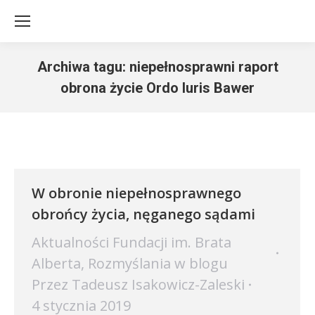
Archiwa tagu:
niepełnosprawni raport
obrona życie Ordo Iuris Bawer
Jesteś tutaj:
W obronie niepełnosprawnego
obrońcy życia, nęganego sądami
Aktualności Fundacji im. Brata
Alberta
,
Rozmyślania w blogu
Przez
Tadeusz Isakowicz-Zaleski
4 stycznia 2019