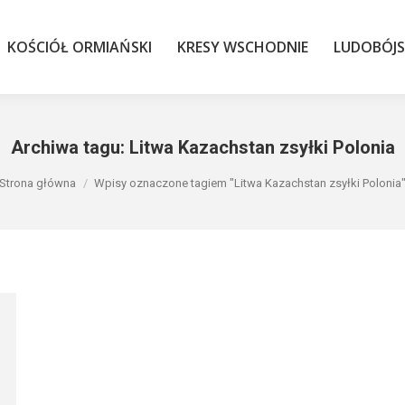
KOŚCIÓŁ ORMIAŃSKI
KRESY WSCHODNIE
LUDOBÓJS
KOŚCIÓŁ ORMIAŃSKI
KRESY WSCHODNIE
LUDOBÓJ
Archiwa tagu:
Litwa Kazachstan zsyłki Polonia
Jesteś tutaj:
Strona główna
Wpisy oznaczone tagiem "Litwa Kazachstan zsyłki Polonia