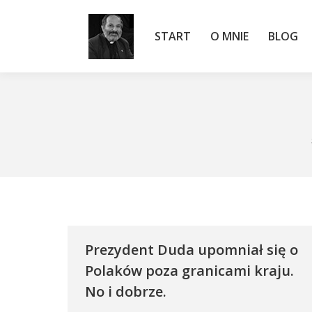
START
O MNIE
BLOG
START
O MNIE
BLOG
Prezydent Duda upomniał się o
Polaków poza granicami kraju.
No i dobrze.