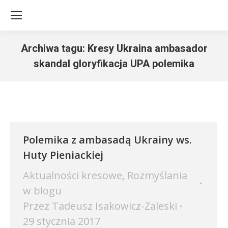
Archiwa tagu:
Kresy Ukraina ambasador
skandal gloryfikacja UPA polemika
Jesteś tutaj:
Polemika z ambasadą Ukrainy ws.
Huty Pieniackiej
Aktualności kresowe
,
Rozmyślania
w blogu
Przez
Tadeusz Isakowicz-Zaleski
29 stycznia 2017