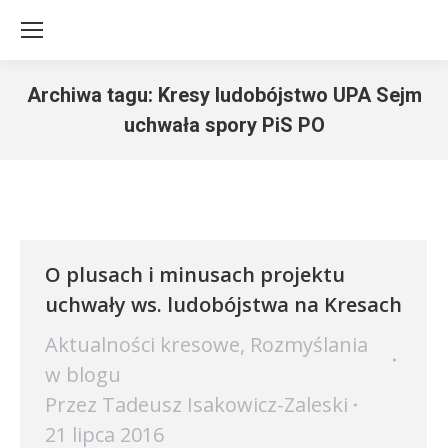
Archiwa tagu:
Kresy ludobójstwo UPA Sejm
uchwała spory PiS PO
Jesteś tutaj:
O plusach i minusach projektu
uchwały ws. ludobójstwa na Kresach
Aktualności kresowe
,
Rozmyślania
w blogu
Przez
Tadeusz Isakowicz-Zaleski
21 lipca 2016