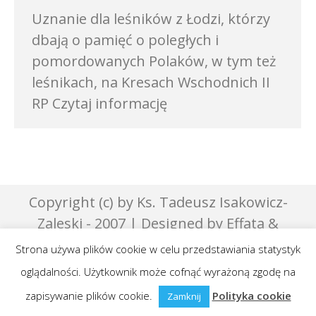
Uznanie dla leśników z Łodzi, którzy
dbają o pamięć o poległych i
pomordowanych Polaków, w tym też
leśnikach, na Kresach Wschodnich II
RP Czytaj informację
Copyright (c) by Ks. Tadeusz Isakowicz-
Zaleski - 2007 | Designed by Effata &
GraphicsLab
Strona używa plików cookie w celu przedstawiania statystyk
Publikowane teksty na niniejszej stronie są
oglądalności. Użytkownik może cofnąć wyrażoną zgodę na
objęte prawami autorskimi.
zapisywanie plików cookie.
Polityka cookie
Zamknij