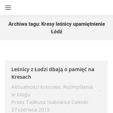
Archiwa tagu:
Kresy leśnicy upamiętnienie
Łódź
Jesteś tutaj:
Leśnicy z Łodzi dbają o pamięć na
Kresach
Aktualności kresowe
,
Rozmyślania
w blogu
Przez
Tadeusz Isakowicz-Zaleski
27 czerwca 2015