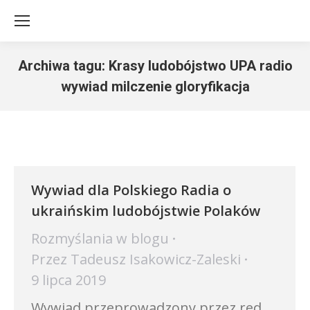
Archiwa tagu:
Krasy ludobójstwo UPA radio
wywiad milczenie gloryfikacja
Jesteś tutaj:
Wywiad dla Polskiego Radia o
ukraińskim ludobójstwie Polaków
Rozmyślania w blogu
Przez
Tadeusz Isakowicz-Zaleski
9 lipca 2019
Wywiad przeprowadzony przez red.