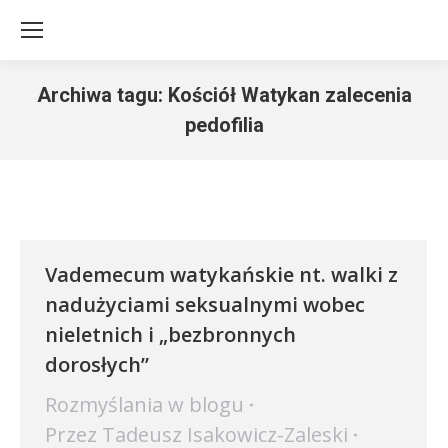
Archiwa tagu:
Kościół Watykan zalecenia
pedofilia
Jesteś tutaj:
Vademecum watykańskie nt. walki z
nadużyciami seksualnymi wobec
nieletnich i „bezbronnych
dorosłych”
Rozmyślania w blogu
Przez
Tadeusz Isakowicz-Zaleski