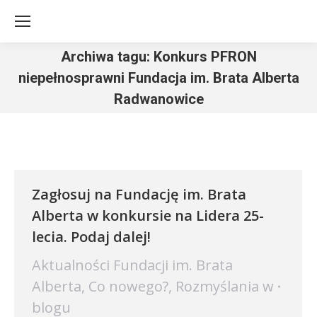
Archiwa tagu:
Konkurs PFRON
niepełnosprawni Fundacja im. Brata Alberta
Radwanowice
Jesteś tutaj:
Zagłosuj na Fundację im. Brata
Alberta w konkursie na Lidera 25-
lecia. Podaj dalej!
Aktualności Fundacji im. Brata
Alberta
,
Co nowego?
,
Rozmyślania w
blogu