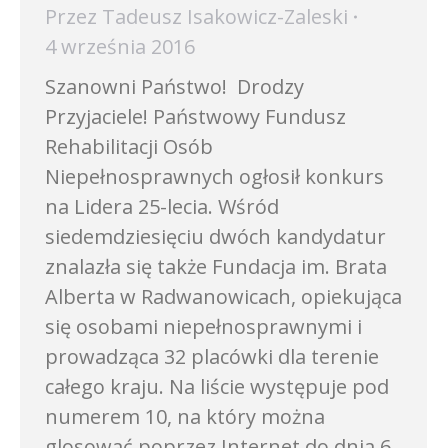
Przez
Tadeusz Isakowicz-Zaleski
4 września 2016
Szanowni Państwo! Drodzy
Przyjaciele! Państwowy Fundusz
Rehabilitacji Osób
Niepełnosprawnych ogłosił konkurs
na Lidera 25-lecia. Wśród
siedemdziesięciu dwóch kandydatur
znalazła się także Fundacja im. Brata
Alberta w Radwanowicach, opiekująca
się osobami niepełnosprawnymi i
prowadząca 32 placówki dla terenie
całego kraju. Na liście występuje pod
numerem 10, na który można
glosować poprzez Internet do dnia 6