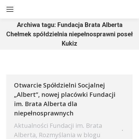
Archiwa tagu:
Fundacja Brata Alberta
Chełmek spółdzielnia niepełnosprawni poseł
Kukiz
Jesteś tutaj:
Otwarcie Spółdzielni Socjalnej
„Albert”, nowej placówki Fundacji
im. Brata Alberta dla
niepełnosprawnych
Aktualności Fundacji im. Brata
Alberta
,
Rozmyślania w blogu